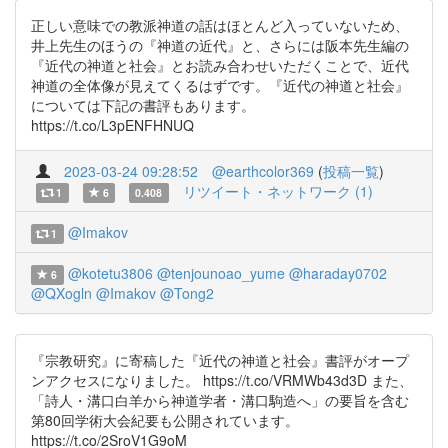
正しい意味での教派神道の話はほとんど入っていないため、
井上先生のほうの『神道の近代』と、さらには阪本先生編の
『近代の神道と社会』とお読み合わせいただくことで、近代
神道の全体像が見えてくるはずです。『近代の神道と社会』
については下記の書評もあります。
https://t.co/L3pENFHNUQ
2023-03-24 09:28:52
@earthcolor369
(
投稿一覧
)
リツイート・ネットワーク (1)
1
6
0.408
@Imakov
1
@kotetu3806
@tenjounoao_yume
@haraday0702
6
@QXogln
@Imakov
@Tong2
『宗教研究』に寄稿した『近代の神道と社会』書評がオープ
ンアクセスになりました。 https://t.co/VRMWb43d3D また、
「詩人・溝口白羊から神道学者・溝口駒造へ」の要旨を含む
第80回学術大会紀要も公開されています。
https://t.co/2SroV1G9oM