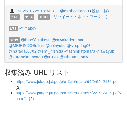
2022-01-25 18:34:31
@earthcolor369
(
投稿一覧
)
リツイート・ネットワーク (1)
1
14
0.000
@Imakov
1
@HinoYusuke20
@miyakodori_nari
12
@MEIRINDOSuikyo
@chinyubo
@k_spring061
@haraday0702
@sh1_nishida
@ashihiratomara
@awayuk
@kuroneko_nyaou
@s16ca
@tubuann_only
収集済み URL リスト
https://www.jstage.jst.go.jp/article/rsjars/95/2/95_243/_pdf
(2)
https://www.jstage.jst.go.jp/article/rsjars/95/2/95_243/_pdf/-
char/ja
(2)