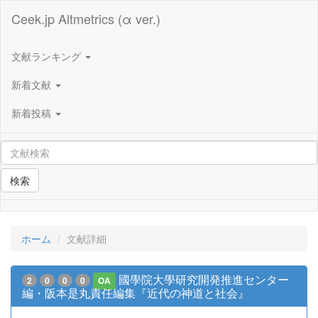
Ceek.jp Altmetrics (α ver.)
文献ランキング
新着文献
新着投稿
検索
ホーム
文献詳細
國學院大學研究開発推進センター
2
0
0
0
OA
編・阪本是丸責任編集『近代の神道と社会』