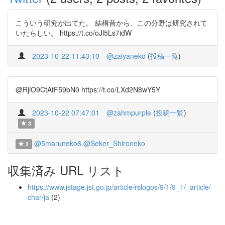
こういう研究が出てた。 結構昔から、この分野は研究されて
いたらしい。 https://t.co/oJl5Ls7idW
2023-10-22 11:43:10
@zaiyaneko
(
投稿一覧
)
@RjiO9CtAtF59bN0 https://t.co/LXd2N8wY5Y
2023-10-22 07:47:01
@zahmpurple
(
投稿一覧
)
3
@5maruneko6
@Seker_Shironeko
2
収集済み URL リスト
https://www.jstage.jst.go.jp/article/rslogos/9/1/9_1/_article/-
char/ja
(2)