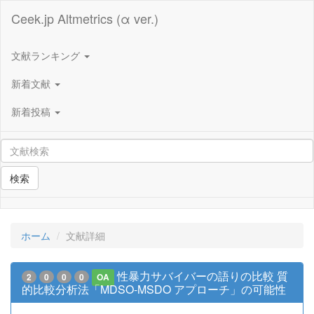
Ceek.jp Altmetrics (α ver.)
文献ランキング
新着文献
新着投稿
検索
ホーム
文献詳細
性暴力サバイバーの語りの比較 質
2
0
0
0
OA
的比較分析法「MDSO-MSDO アプローチ」の可能性