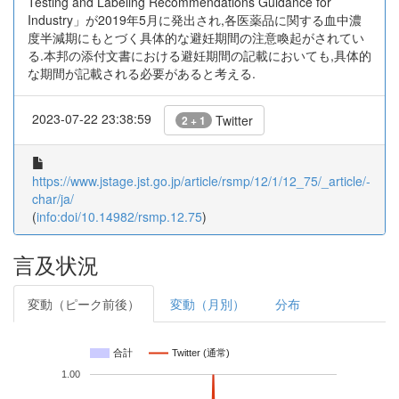
Testing and Labeling Recommendations Guidance for
Industry」が2019年5月に発出され,各医薬品に関する血中濃
度半減期にもとづく具体的な避妊期間の注意喚起がされてい
る.本邦の添付文書における避妊期間の記載においても,具体的
な期間が記載される必要があると考える.
2023-07-22 23:38:59
Twitter
2 + 1
https://www.jstage.jst.go.jp/article/rsmp/12/1/12_75/_article/-
char/ja/
(
info:doi/10.14982/rsmp.12.75
)
言及状況
変動（ピーク前後）
変動（月別）
分布
合計
Twitter (通常)
1.00