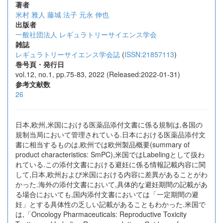
著者
米村 雅人
藤城 法子
元永 伸也
出版者
一般社団法人 レギュラトリーサイエンス学会
雑誌
レギュラトリーサイエンス学会誌
(
ISSN:21857113
)
巻号頁・発行日
vol.12, no.1, pp.75-83, 2022 (Released:2022-01-31)
参考文献数
26
日本,欧州,米国における医薬品添付文書に係る規制は,各国の
規制当局において管理されている.日本における医薬品添付文
書に相当するものは,欧州では欧州製品概要(summary of
product characteristics: SmPC),米国ではLabelingとして扱わ
れている.この添付文書における避妊に係る情報記載内容に関
して,日本,欧州および米国における内容に差異があることがわ
かった.海外の添付文書において,具体的な避妊期間の記載があ
る場合においても,国内添付文書においては「一定期間の避
妊」とする具体性の乏しい記載があることもわかった.米国で
は,「Oncology Pharmaceuticals: Reproductive Toxicity