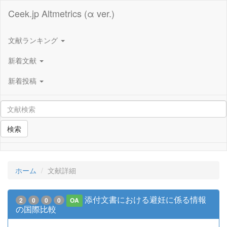
Ceek.jp Altmetrics (α ver.)
文献ランキング
新着文献
新着投稿
検索
ホーム
文献詳細
添付文書における避妊に係る情報
2
0
0
0
OA
の国際比較