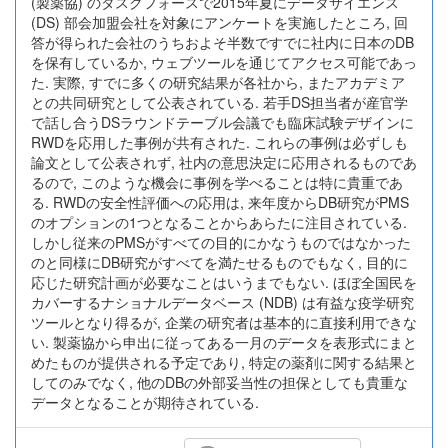
(製薬協) のタスクフォースで2015年夏にデータサイエンス
(DS) 部会加盟会社を対象にアンケートを実施したところ, 回
答が得られた会社のうちおよそ半数ですでに社内に日本のDB
を保有しているか, ウェブツールを通じてアクセス可能であっ
た. 実際, すでに多くの研究結果が各社から, またアカデミア
との共同研究として公表されている. 若手DS担当者が産官学
で話し合うDSラウンドテーブル会議でも臨床試験デザインに
RWDを応用した事例が共有された. これらの事例は必ずしも
論文として公表されず, 社内の意思決定に応用されるものであ
るので, このような機会に事例を学べることは特に貴重であ
る. RWDの安全性評価への応用は, 来年度からDB研究がPMS
のオプションの1つとなることからあらたに注目されている.
しかし従来のPMSがすべての目的にかなうものではなかった
のと同様にDB研究がすべてを満たせるものでもなく, 目的に
応じた研究計画が必要なことはいうまでもない. ほぼ全国民を
カバーするナショナルデータベース (NDB) は有益な疫学研究
ツールとなり得るが, 企業の研究者は基本的に直接利用できな
い. 製薬協から申出に従ってある一月のデータを表形式にまと
めたものが提供される予定であり, 特定の薬剤に関する結果と
してのみでなく, 他のDBの外部妥当性の担保としても貴重な
データとなることが期待されている.