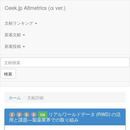
Ceek.jp Altmetrics (α ver.)
文献ランキング
新着文献
新着投稿
検索
ホーム
文献詳細
リアルワールドデータ (RWD) の活
2
0
0
0
OA
用と課題—製薬業界での取り組み