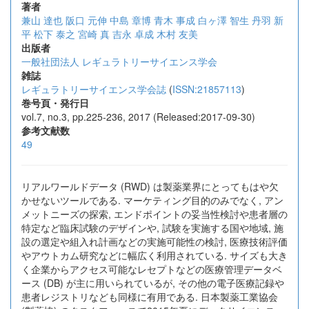
著者
兼山 達也
阪口 元伸
中島 章博
青木 事成
白ヶ澤 智生
丹羽 新
平
松下 泰之
宮崎 真
吉永 卓成
木村 友美
出版者
一般社団法人 レギュラトリーサイエンス学会
雑誌
レギュラトリーサイエンス学会誌
(
ISSN:21857113
)
巻号頁・発行日
vol.7, no.3, pp.225-236, 2017 (Released:2017-09-30)
参考文献数
49
リアルワールドデータ (RWD) は製薬業界にとってもはや欠
かせないツールである. マーケティング目的のみでなく, アン
メットニーズの探索, エンドポイントの妥当性検討や患者層の
特定など臨床試験のデザインや, 試験を実施する国や地域, 施
設の選定や組入れ計画などの実施可能性の検討, 医療技術評価
やアウトカム研究などに幅広く利用されている. サイズも大き
く企業からアクセス可能なレセプトなどの医療管理データベ
ース (DB) が主に用いられているが, その他の電子医療記録や
患者レジストリなども同様に有用である. 日本製薬工業協会