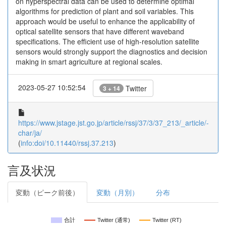
on hyperspectral data can be used to determine optimal
algorithms for prediction of plant and soil variables. This
approach would be useful to enhance the applicability of
optical satellite sensors that have different waveband
specifications. The efficient use of high-resolution satellite
sensors would strongly support the diagnostics and decision
making in smart agriculture at regional scales.
2023-05-27 10:52:54
Twitter
3 + 14
https://www.jstage.jst.go.jp/article/rssj/37/3/37_213/_article/-
char/ja/
(
info:doi/10.11440/rssj.37.213
)
言及状況
変動（ピーク前後）
変動（月別）
分布
合計
Twitter (通常)
Twitter (RT)