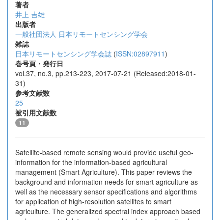
著者
井上 吉雄
出版者
一般社団法人 日本リモートセンシング学会
雑誌
日本リモートセンシング学会誌
(
ISSN:02897911
)
巻号頁・発行日
vol.37, no.3, pp.213-223, 2017-07-21 (Released:2018-01-
31)
参考文献数
25
被引用文献数
11
Satellite-based remote sensing would provide useful geo-
information for the information-based agricultural
management (Smart Agriculture). This paper reviews the
background and information needs for smart agriculture as
well as the necessary sensor specifications and algorithms
for application of high-resolution satellites to smart
agriculture. The generalized spectral index approach based