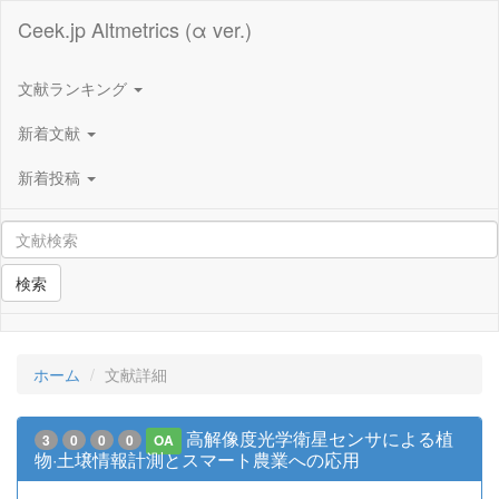
Ceek.jp Altmetrics (α ver.)
文献ランキング
新着文献
新着投稿
検索
ホーム
文献詳細
高解像度光学衛星センサによる植
3
0
0
0
OA
物·土壌情報計測とスマート農業への応用