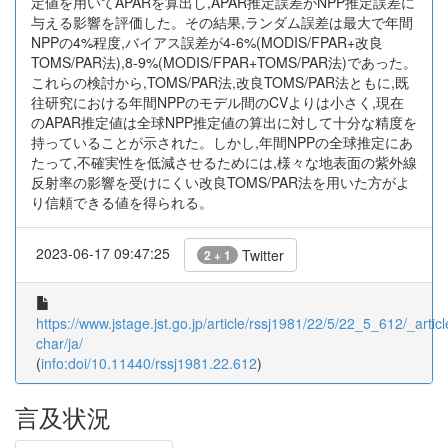
定値を用いてAPARを算出し,APAR推定誤差がNPP推定誤差に
与える影響を評価した。その結果,ランダム誤差は最大で年間
NPPの4%程度,バイアス誤差が4-6%(MODIS/FPAR+改良
TOMS/PAR法),8-9%(MODIS/FPAR+TOMS/PAR法)であった。
これらの検討から,TOMS/PAR法,改良TOMS/PAR法ともに,既
往研究における年間NPPのモデル間のCVよりは小さく,現在
のAPAR推定値は全球NPP推定値の算出に対して十分な精度を
持っていることが示された。しかし,年間NPPの全球推定にあ
たって,不確実性を低減させるためには,様々な地表面の紫外線
反射率の影響を受けにくい改良TOMS/PAR法を用いた方がよ
り信頼できる値を得られる。
2023-06-17 09:47:25
Twitter
2 + 1
https://www.jstage.jst.go.jp/article/rssj1981/22/5/22_5_612/_articl
char/ja/
(
info:doi/10.11440/rssj1981.22.612
)
言及状況