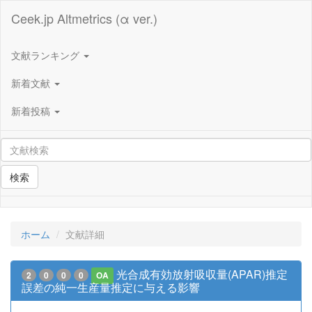
Ceek.jp Altmetrics (α ver.)
文献ランキング
新着文献
新着投稿
検索
ホーム
文献詳細
光合成有効放射吸収量(APAR)推定
2
0
0
0
OA
誤差の純一生産量推定に与える影響