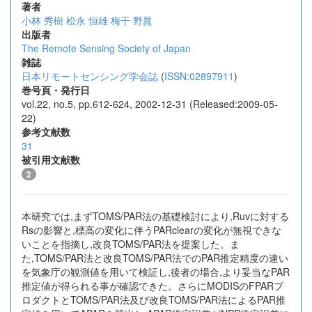
著者
小林 秀樹
松永 恒雄
梅干 野晁
出版者
The Remote Sensing Society of Japan
雑誌
日本リモートセンシング学会誌
(
ISSN:02897911
)
巻号頁・発行日
vol.22, no.5, pp.612-624, 2002-12-31 (Released:2009-05-
22)
参考文献数
31
被引用文献数
2
本研究では,まずTOMS/PAR法の基礎検討により,Ruvに対する
Rsの影響と,標高の変化に伴うPARclearの変化が無視できな
いことを指摘し,改良TOMS/PAR法を提案した。ま
た,TOMS/PAR法と改良TOMS/PAR法でのPAR推定精度の違い
を気象庁の観測値を用いて検証し,後者の場合,より妥当なPAR
推定値が得られる事が確認できた。さらにMODISのFPARプ
ロダクトとTOMS/PAR法及び改良TOMS/PAR法によるPAR推