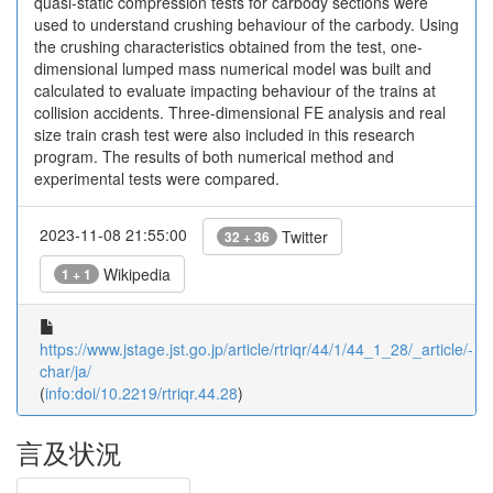
quasi-static compression tests for carbody sections were
used to understand crushing behaviour of the carbody. Using
the crushing characteristics obtained from the test, one-
dimensional lumped mass numerical model was built and
calculated to evaluate impacting behaviour of the trains at
collision accidents. Three-dimensional FE analysis and real
size train crash test were also included in this research
program. The results of both numerical method and
experimental tests were compared.
2023-11-08 21:55:00
Twitter
32 + 36
Wikipedia
1 + 1
https://www.jstage.jst.go.jp/article/rtriqr/44/1/44_1_28/_article/-
char/ja/
(
info:doi/10.2219/rtriqr.44.28
)
言及状況