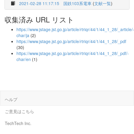
2021-02-28 11:17:15
国鉄103系電車
(
文献一覧
)
収集済み URL リスト
https://www.jstage.jst.go.jp/article/rtriqr/44/1/44_1_28/_article/
char/ja
(2)
https://www.jstage.jst.go.jp/article/rtriqr/44/1/44_1_28/_pdf
(30)
https://www.jstage.jst.go.jp/article/rtriqr/44/1/44_1_28/_pdf/-
char/en
(1)
ヘルプ
ご意見はこちら
TechTech Inc.