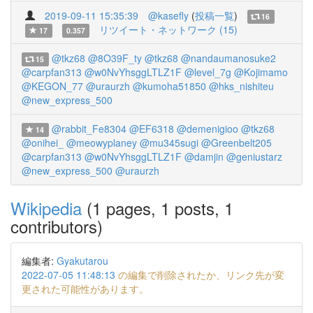
2019-09-11 15:35:39
@kasefly
(
投稿一覧
)
16
リツイート・ネットワーク (15)
17
0.357
@tkz68
@8O39F_ty
@tkz68
@nandaumanosuke2
15
@carpfan313
@w0NvYhsggLTLZ1F
@level_7g
@Kojimamo
@KEGON_77
@uraurzh
@kumoha51850
@hks_nishiteu
@new_express_500
@rabbit_Fe8304
@EF6318
@demenigioo
@tkz68
14
@onihei_
@meowyplaney
@mu345sugi
@Greenbelt205
@carpfan313
@w0NvYhsggLTLZ1F
@damjin
@geniustarz
@new_express_500
@uraurzh
Wikipedia
(1 pages, 1 posts, 1
contributors)
編集者:
Gyakutarou
2022-07-05 11:48:13
の編集で削除されたか、リンク先が変
更された可能性があります。