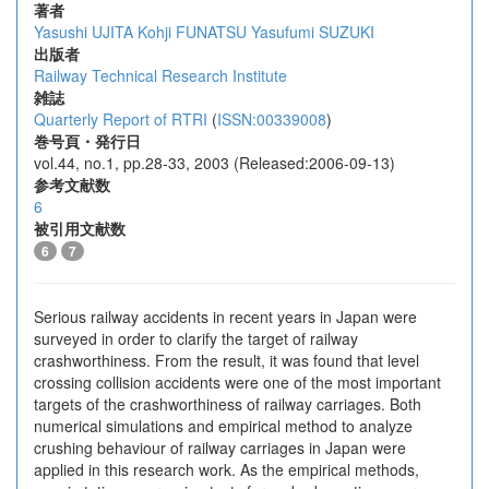
著者
Yasushi UJITA
Kohji FUNATSU
Yasufumi SUZUKI
出版者
Railway Technical Research Institute
雑誌
Quarterly Report of RTRI
(
ISSN:00339008
)
巻号頁・発行日
vol.44, no.1, pp.28-33, 2003 (Released:2006-09-13)
参考文献数
6
被引用文献数
6
7
Serious railway accidents in recent years in Japan were
surveyed in order to clarify the target of railway
crashworthiness. From the result, it was found that level
crossing collision accidents were one of the most important
targets of the crashworthiness of railway carriages. Both
numerical simulations and empirical method to analyze
crushing behaviour of railway carriages in Japan were
applied in this research work. As the empirical methods,