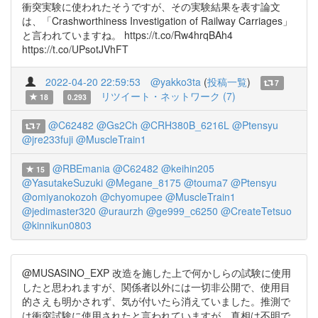
衝突実験に使われたそうですが、その実験結果を表す論文
は、「Crashworthiness Investigation of Railway Carriages」
と言われていますね。 https://t.co/Rw4hrqBAh4
https://t.co/UPsotJVhFT
2022-04-20 22:59:53
@yakko3ta
(
投稿一覧
)
7
リツイート・ネットワーク (7)
18
0.293
@C62482
@Gs2Ch
@CRH380B_6216L
@Ptensyu
7
@jre233fuji
@MuscleTrain1
@RBEmania
@C62482
@keihin205
15
@YasutakeSuzuki
@Megane_8175
@touma7
@Ptensyu
@omiyanokozoh
@chyomupee
@MuscleTrain1
@jedimaster320
@uraurzh
@ge999_c6250
@CreateTetsuo
@kinnikun0803
@MUSASINO_EXP 改造を施した上で何かしらの試験に使用
したと思われますが、関係者以外には一切非公開で、使用目
的さえも明かされず、気が付いたら消えていました。推測で
は衝突試験に使用されたと言われていますが、真相は不明で