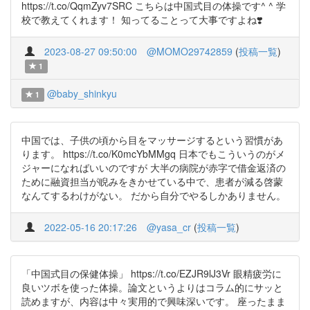
https://t.co/QqmZyv7SRC こちらは中国式目の体操です^ ^ 学
校で教えてくれます！ 知ってることって大事ですよね❣️
2023-08-27 09:50:00
@MOMO29742859
(
投稿一覧
)
1
@baby_shinkyu
1
中国では、子供の頃から目をマッサージするという習慣があ
ります。 https://t.co/K0mcYbMMgq 日本でもこういうのがメ
ジャーになればいいのですが 大半の病院が赤字で借金返済の
ために融資担当が睨みをきかせている中で、患者が減る啓蒙
なんてするわけがない。 だから自分でやるしかありません。
2022-05-16 20:17:26
@yasa_cr
(
投稿一覧
)
「中国式目の保健体操」 https://t.co/EZJR9lJ3Vr 眼精疲労に
良いツボを使った体操。論文というよりはコラム的にサッと
読めますが、内容は中々実用的で興味深いです。 座ったまま