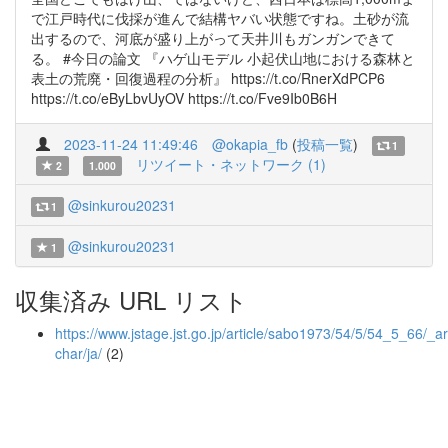
で江戸時代に伐採が進んで結構ヤバい状態ですね。土砂が流
出するので、河底が盛り上がって天井川もガンガンできて
る。 #今日の論文 『ハゲ山モデル 小起伏山地における森林と
表土の荒廃・回復過程の分析』 https://t.co/RnerXdPCP6
https://t.co/eByLbvUyOV https://t.co/Fve9Ib0B6H
2023-11-24 11:49:46
@okapia_fb
(
投稿一覧
)
1
リツイート・ネットワーク (1)
2
1.000
@sinkurou20231
1
@sinkurou20231
1
収集済み URL リスト
https://www.jstage.jst.go.jp/article/sabo1973/54/5/54_5_66/_art
char/ja/
(2)