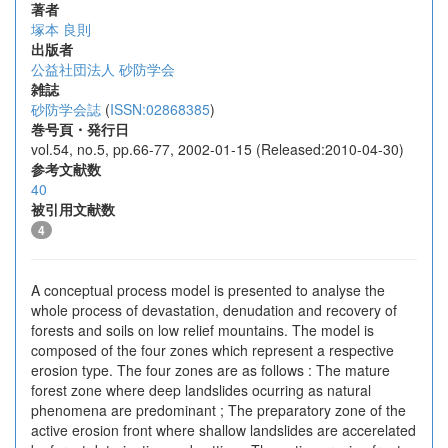
著者
塚本 良則
出版者
公益社団法人 砂防学会
雑誌
砂防学会誌
(
ISSN:02868385
)
巻号頁・発行日
vol.54, no.5, pp.66-77, 2002-01-15 (Released:2010-04-30)
参考文献数
40
被引用文献数
4
A conceptual process model is presented to analyse the
whole process of devastation, denudation and recovery of
forests and soils on low relief mountains. The model is
composed of the four zones which represent a respective
erosion type. The four zones are as follows : The mature
forest zone where deep landslides ocurring as natural
phenomena are predominant ; The preparatory zone of the
active erosion front where shallow landslides are accerelated