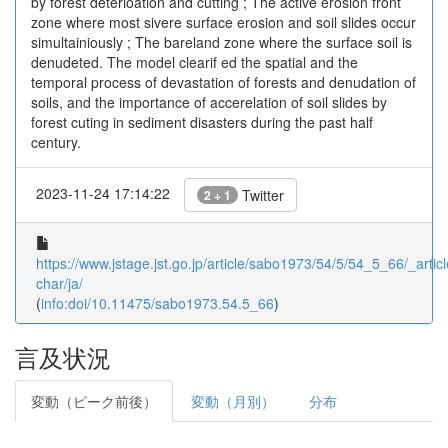
by forest deterioation and cutting ; The active erosion front
zone where most sivere surface erosion and soil slides occur
simultainiously ; The bareland zone where the surface soil is
denudeted. The model clearif ed the spatial and the
temporal process of devastation of forests and denudation of
soils, and the importance of accerelation of soil slides by
forest cuting in sediment disasters during the past half
century.
2023-11-24 17:14:22
Twitter
2 + 1
https://www.jstage.jst.go.jp/article/sabo1973/54/5/54_5_66/_articl
char/ja/
(
info:doi/10.11475/sabo1973.54.5_66
)
言及状況
変動（ピーク前後）
変動（月別）
分布