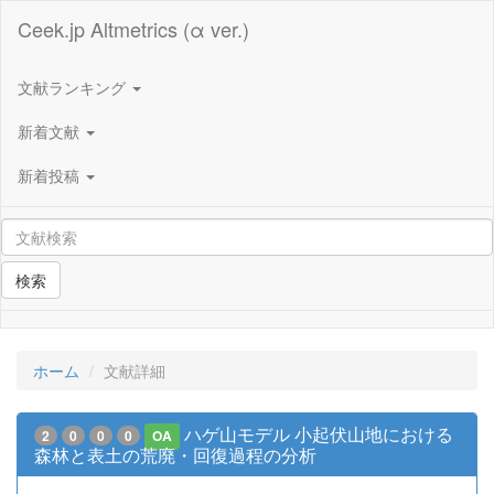
Ceek.jp Altmetrics (α ver.)
文献ランキング
新着文献
新着投稿
検索
ホーム
文献詳細
ハゲ山モデル 小起伏山地における
2
0
0
0
OA
森林と表土の荒廃・回復過程の分析