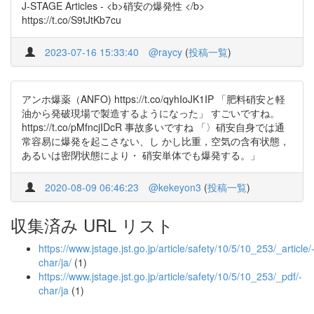
J-STAGE Articles - <b>硝安の爆発性 </b>
https://t.co/S9tJtKb7cu
2023-07-16 15:33:40
@raycy
(
投稿一覧
)
アンホ爆薬（ANFO) https://t.co/qyhIoJK1IP 「肥料硝安と軽
油から発破現場で製造するようになった」 すごいですね。
https://t.co/pMfncjIDcR 事故多いですね 「〉硝安自身では通
常容易に爆発を起こさない、し かし比重，空気の含有状態，
あるいは密閉状態により・ 硝安単体でも爆発する。」
2020-08-09 06:46:23
@kekeyon3
(
投稿一覧
)
収集済み URL リスト
https://www.jstage.jst.go.jp/article/safety/10/5/10_253/_article/
char/ja/
(1)
https://www.jstage.jst.go.jp/article/safety/10/5/10_253/_pdf/-
char/ja
(1)