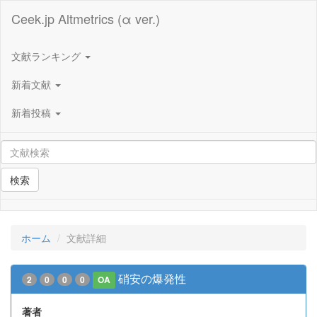
Ceek.jp Altmetrics (α ver.)
文献ランキング
新着文献
新着投稿
検索
ホーム
文献詳細
硝安の爆発性
2
0
0
0
OA
著者