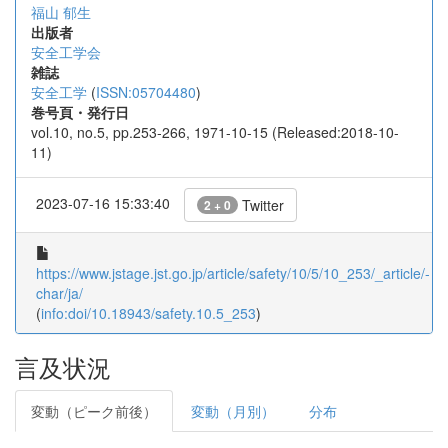
福山 郁生
出版者
安全工学会
雑誌
安全工学
(
ISSN:05704480
)
巻号頁・発行日
vol.10, no.5, pp.253-266, 1971-10-15 (Released:2018-10-
11)
2023-07-16 15:33:40
Twitter
2 + 0
https://www.jstage.jst.go.jp/article/safety/10/5/10_253/_article/-
char/ja/
(
info:doi/10.18943/safety.10.5_253
)
言及状況
変動（ピーク前後）
変動（月別）
分布