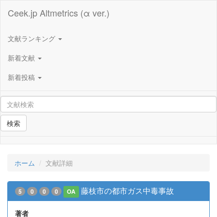
Ceek.jp Altmetrics (α ver.)
文献ランキング
新着文献
新着投稿
検索
ホーム
文献詳細
藤枝市の都市ガス中毒事故
5
0
0
0
OA
著者