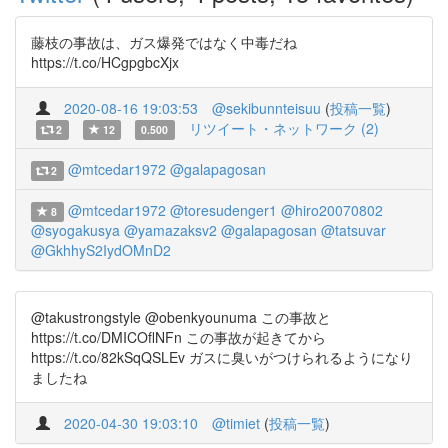
藤枝の事故は、ガス爆発ではなく中毒だね
https://t.co/HCgpgbcXjx
2020-08-16 19:03:53
@sekibunnteisuu
(
投稿一覧
)
リツイート・ネットワーク (2)
2
12
0.500
@mtcedar1972
@galapagosan
2
@mtcedar1972
@toresudenger1
@hiro20070802
8
@syogakusya
@yamazaksv2
@galapagosan
@tatsuvar
@GkhhyS2IydOMnD2
@takustrongstyle @obenkyounuma この事故と
https://t.co/DMICOflNFn この事故が起きてから
https://t.co/82kSqQSLEv ガスに臭いがつけられるようになり
ましたね
2020-04-30 19:03:10
@timiet
(
投稿一覧
)