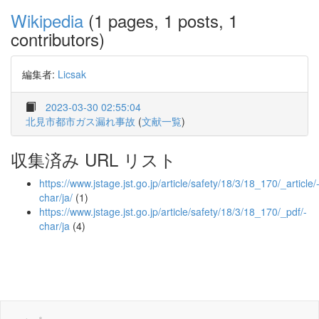
Wikipedia
(1 pages, 1 posts, 1
contributors)
編集者:
Licsak
2023-03-30 02:55:04
北見市都市ガス漏れ事故
(
文献一覧
)
収集済み URL リスト
https://www.jstage.jst.go.jp/article/safety/18/3/18_170/_article/
char/ja/
(1)
https://www.jstage.jst.go.jp/article/safety/18/3/18_170/_pdf/-
char/ja
(4)