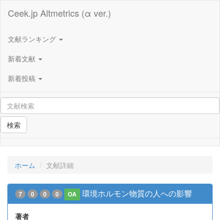
Ceek.jp Altmetrics (α ver.)
文献ランキング
新着文献
新着投稿
検索
ホーム
文献詳細
環境ホルモン物質の人への影響
7
0
0
0
OA
著者