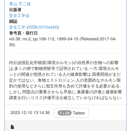
香山 不二雄
出版者
安全工学会
雑誌
安全工学
(
ISSN:05704480
)
巻号頁・発行日
vol.38, no.2, pp.108-112, 1999-04-15 (Released:2017-04-
30)
内分泌撹乱化学物質(環境ホルモン)の自然界の生物への影響
は,多くの例で動物実験等で証明されている.一方,環境ホルモ
ンとの関連が危惧されている人の健康影響は.因果関係がまだ
定かではない。食物エストロジェン,人の意図的なホルモン製
剤の使用などさらに相互作用も含めて評価をする必要がある.
しかし,問題点の重要さからも早急に,暴露量の評価と健康影響
調査を行い,リスク評価手法を確立していかなければならない.
2023-12-10 13:14:36
Twitter
7 + 24