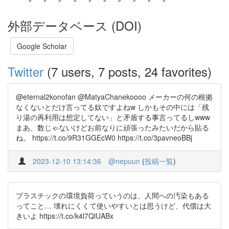
外部データベース (DOI)
Google Scholar
Twitter
(7 users, 7 posts, 24 favorites)
@eternal2konofan @MatyaChanekoooo メーカーの何の根拠
なくないとだけ言ってる奴ですよねw しかもその中には「残
り湯の再利用は想定してない」と矛盾する事言ってるしwww
まあ、数じゃないけどお前なりに頑張ったみたいだから貼る
ね。 https://t.co/9R31GGEcW0 https://t.co/3pavneoBBj
2023-12-10 13:14:36
@nepuun
(
投稿一覧
)
プラスチックの環境負荷っていうのは、人間への汚染もある
ってこと… 壊れにくくて使いやすいとは思うけど、代償は大
きいよ https://t.co/k4l7QlUABx