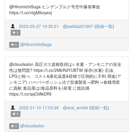
@HiromichiSuga ヒンデンブルク号空中爆発事故
https://t.co/ntgM6oyeoj
2023-05-27 19:35:21
@padda201907
(
投稿一覧
)
1
@HiromichiSuga
1
@cloudsalon 高圧ガス資格取得は○ 水素・アンモニアの安全
性は無問題? https://t.co/2MbRdYUBTW 保存(水素) 石油、
LPGと較べ、コスト&液化温度&容積で圧倒的に不利 用途(ア
ンモニア) ハーバーボッシュ法で安価製造→肥料→食糧増産
に貢献 食品屋は(食品原料を)発電 に抵抗感
https://t.co/qqOlAkDRll
2022-01-10 17:03:26
@arai_amide
(
投稿一覧
)
1
@cloudsalon
1