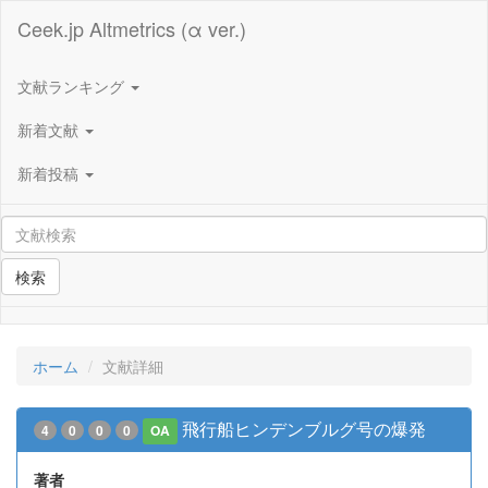
Ceek.jp Altmetrics (α ver.)
文献ランキング
新着文献
新着投稿
検索
ホーム
文献詳細
飛行船ヒンデンブルグ号の爆発
4
0
0
0
OA
著者