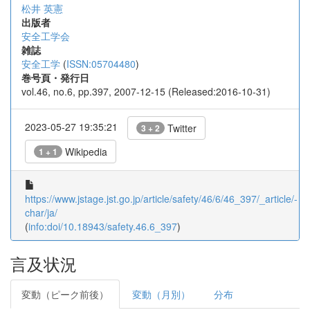
松井 英憲
出版者
安全工学会
雑誌
安全工学
(
ISSN:05704480
)
巻号頁・発行日
vol.46, no.6, pp.397, 2007-12-15 (Released:2016-10-31)
2023-05-27 19:35:21
Twitter
3 + 2
Wikipedia
1 + 1
https://www.jstage.jst.go.jp/article/safety/46/6/46_397/_article/-
char/ja/
(
info:doi/10.18943/safety.46.6_397
)
言及状況
変動（ピーク前後）
変動（月別）
分布