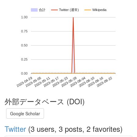
合計
Twitter (通常)
Wikipedia
1.00
0.75
0.50
0.25
0.00
2023-06-16
2023-04-29
2023-05-17
2023-06-04
2023-06-22
2023-05-05
2023-05-23
2023-06-10
2023-05-11
2023-05-29
外部データベース (DOI)
Google Scholar
Twitter
(3 users, 3 posts, 2 favorites)