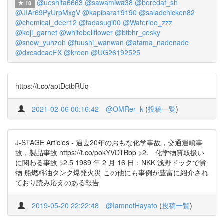
@ueshita6663
@sawamiwa38
@boredaf_sh
18
@JIAr69PyUrpMxgV
@kapibara19190
@saladchicken82
@chemical_deer12
@tadasugi00
@Waterloo_zzz
@koji_garnet
@whitebellflower
@btbhr_cesky
@snow_yuhzoh
@fuushi_wanwan
@atama_nadenade
@dxcadcaeFX
@kreon
@UG26192525
https://t.co/aptDctbRUq
2021-02-06 00:16:42
@OMRer_k
(
投稿一覧
)
J-STAGE Articles - 過去20年のおもな化学事故，交通運輸事
故，製品事故 https://t.co/pokYVDTBbp >2. 化学物質取扱い
に関わる事故 >2.5 1989 年 2 月 16 日：NKK 浅野ドックで貨
物 船燃料油タンク爆発火災 この他にも事例が豊富に紹介され
ており読み応えのある報告
2019-05-20 22:22:48
@IamnotHayato
(
投稿一覧
)