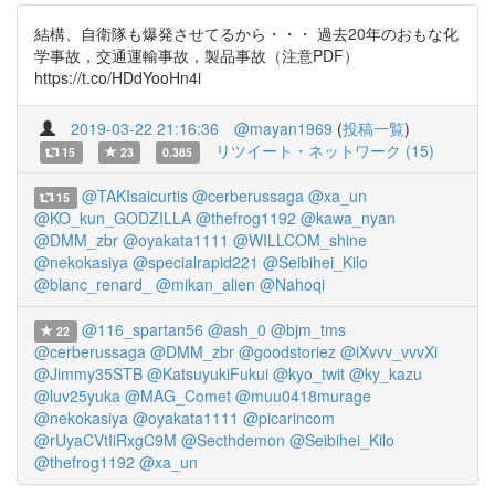
結構、自衛隊も爆発させてるから・・・ 過去20年のおもな化
学事故，交通運輸事故，製品事故（注意PDF）
https://t.co/HDdYooHn4i
2019-03-22 21:16:36
@mayan1969
(
投稿一覧
)
リツイート・ネットワーク (15)
15
23
0.385
@TAKIsaicurtis
@cerberussaga
@xa_un
15
@KO_kun_GODZILLA
@thefrog1192
@kawa_nyan
@DMM_zbr
@oyakata1111
@WILLCOM_shine
@nekokasiya
@specialrapid221
@Seibihei_Kilo
@blanc_renard_
@mikan_alien
@Nahoqi
@116_spartan56
@ash_0
@bjm_tms
22
@cerberussaga
@DMM_zbr
@goodstoriez
@iXvvv_vvvXi
@Jimmy35STB
@KatsuyukiFukui
@kyo_twit
@ky_kazu
@luv25yuka
@MAG_Comet
@muu0418murage
@nekokasiya
@oyakata1111
@picarincom
@rUyaCVtIiRxgC9M
@Secthdemon
@Seibihei_Kilo
@thefrog1192
@xa_un