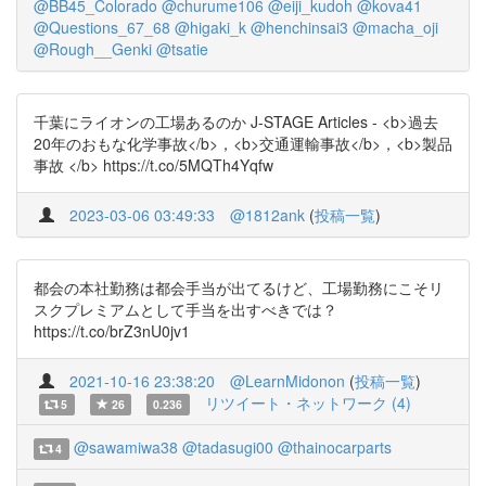
@BB45_Colorado
@churume106
@eiji_kudoh
@kova41
@Questions_67_68
@higaki_k
@henchinsai3
@macha_oji
@Rough__Genki
@tsatie
千葉にライオンの工場あるのか J-STAGE Articles - <b>過去
20年のおもな化学事故</b>，<b>交通運輸事故</b>，<b>製品
事故 </b> https://t.co/5MQTh4Yqfw
2023-03-06 03:49:33
@1812ank
(
投稿一覧
)
都会の本社勤務は都会手当が出てるけど、工場勤務にこそリ
スクプレミアムとして手当を出すべきでは？
https://t.co/brZ3nU0jv1
2021-10-16 23:38:20
@LearnMidonon
(
投稿一覧
)
リツイート・ネットワーク (4)
5
26
0.236
@sawamiwa38
@tadasugi00
@thainocarparts
4