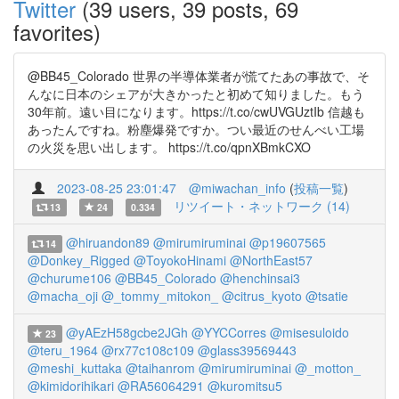
Twitter
(39 users, 39 posts, 69
favorites)
@BB45_Colorado 世界の半導体業者が慌てたあの事故で、そ
んなに日本のシェアが大きかったと初めて知りました。もう
30年前。遠い目になります。https://t.co/cwUVGUztIb 信越も
あったんですね。粉塵爆発ですか。つい最近のせんべい工場
の火災を思い出します。 https://t.co/qpnXBmkCXO
2023-08-25 23:01:47
@miwachan_info
(
投稿一覧
)
リツイート・ネットワーク (14)
13
24
0.334
@hiruandon89
@mirumiruminai
@p19607565
14
@Donkey_Rigged
@ToyokoHinami
@NorthEast57
@churume106
@BB45_Colorado
@henchinsai3
@macha_oji
@_tommy_mitokon_
@citrus_kyoto
@tsatie
@yAEzH58gcbe2JGh
@YYCCorres
@misesuloido
23
@teru_1964
@rx77c108c109
@glass39569443
@meshi_kuttaka
@taihanrom
@mirumiruminai
@_motton_
@kimidorihikari
@RA56064291
@kuromitsu5