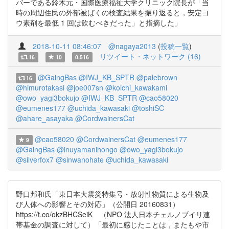
バーである鈴木元・国際医療福祉大学クリニック院長が「当
時の周辺住民の外部被ばくの検査結果を振り返ると，安定ヨ
ウ素剤を最低 1 回は飲むべきだった」と指摘した」
2018-10-11 08:46:07
@nagaya2013
(
投稿一覧
)
リツイート・ネットワーク (16)
16
10
0.516
@GaingBas
@IWJ_KB_SPTR
@palebrown
16
@himurotakasi
@joe007sn
@koichi_kawakami
@owo_yagi3bokujo
@IWJ_KB_SPTR
@cao58020
@eumenes177
@uchida_kawasaki
@toshiSC
@ahare_asayaka
@CordwainersCat
@cao58020
@CordwainersCat
@eumenes177
9
@GaingBas
@inuyamanihongo
@owo_yagi3bokujo
@silverfox7
@sinwanohate
@uchida_kawasaki
野口邦和氏「東日本大震災特集号・放射性物質による生物及
び人体への影響とその対応」（公開日 20160831）
https://t.co/okzBHCSeiK （NPO 法人日本チェルノブイリ連
帯基金の調査に対して）「最初に感じたことは，またもや市