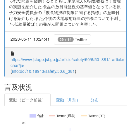
られた問題を指摘するとともに,東京電力の労働者被ばく管理
の実態を紹介した.食品の放射能監視の基準値となっている原
子力安全委員会の「飲食物摂取制限に関する指標」の意味付
けを紹介した.また,今後の大地放射線量の推移について予測し
た.低線量被ばくの発がん問題について考察した.
2023-05-11 10:24:41
Twitter
29 + 14
https://www.jstage.jst.go.jp/article/safety/50/6/50_381/_article/-
char/ja/
(
info:doi/10.18943/safety.50.6_381
)
言及状況
変動（ピーク前後）
変動（月別）
分布
合計
Twitter (通常)
Twitter (RT)
10.0