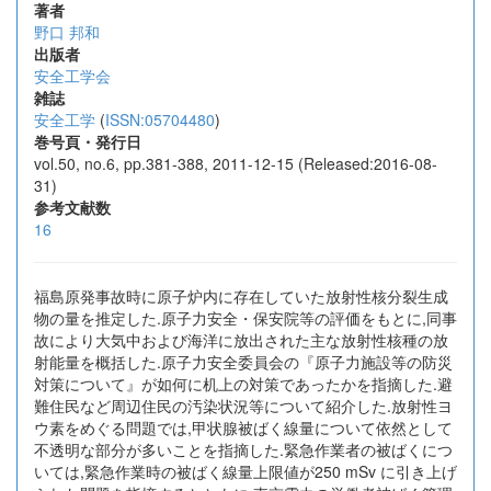
著者
野口 邦和
出版者
安全工学会
雑誌
安全工学
(
ISSN:05704480
)
巻号頁・発行日
vol.50, no.6, pp.381-388, 2011-12-15 (Released:2016-08-
31)
参考文献数
16
福島原発事故時に原子炉内に存在していた放射性核分裂生成
物の量を推定した.原子力安全・保安院等の評価をもとに,同事
故により大気中および海洋に放出された主な放射性核種の放
射能量を概括した.原子力安全委員会の『原子力施設等の防災
対策について』が如何に机上の対策であったかを指摘した.避
難住民など周辺住民の汚染状況等について紹介した.放射性ヨ
ウ素をめぐる問題では,甲状腺被ばく線量について依然として
不透明な部分が多いことを指摘した.緊急作業者の被ばくにつ
いては,緊急作業時の被ばく線量上限値が250 mSv に引き上げ