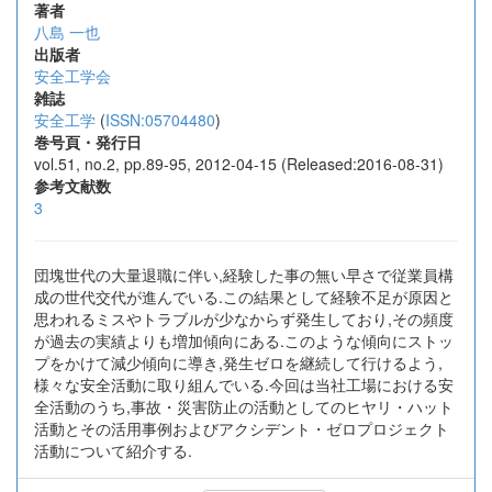
著者
八島 一也
出版者
安全工学会
雑誌
安全工学
(
ISSN:05704480
)
巻号頁・発行日
vol.51, no.2, pp.89-95, 2012-04-15 (Released:2016-08-31)
参考文献数
3
団塊世代の大量退職に伴い,経験した事の無い早さで従業員構
成の世代交代が進んでいる.この結果として経験不足が原因と
思われるミスやトラブルが少なからず発生しており,その頻度
が過去の実績よりも増加傾向にある.このような傾向にストッ
プをかけて減少傾向に導き,発生ゼロを継続して行けるよう,
様々な安全活動に取り組んでいる.今回は当社工場における安
全活動のうち,事故・災害防止の活動としてのヒヤリ・ハット
活動とその活用事例およびアクシデント・ゼロプロジェクト
活動について紹介する.