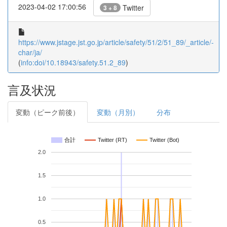
2023-04-02 17:00:56
Twitter
3 + 8
https://www.jstage.jst.go.jp/article/safety/51/2/51_89/_article/-
char/ja/
(
info:doi/10.18943/safety.51.2_89
)
言及状況
変動（ピーク前後）
変動（月別）
分布
合計
Twitter (RT)
Twitter (Bot)
2.0
1.5
1.0
0.5