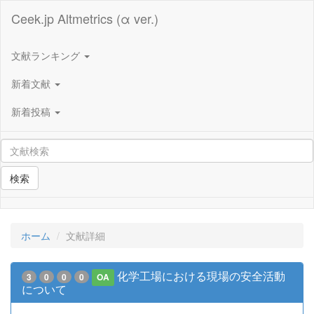
Ceek.jp Altmetrics (α ver.)
文献ランキング
新着文献
新着投稿
検索
ホーム
文献詳細
化学工場における現場の安全活動
3
0
0
0
OA
について