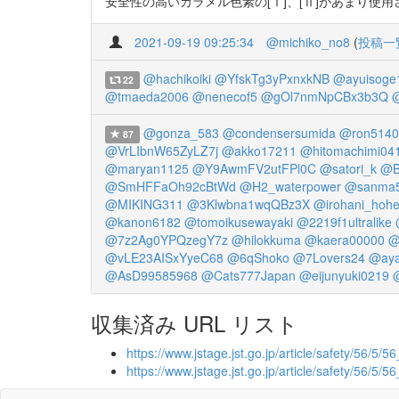
安全性の高いカラメル色素の[Ⅰ]、[Ⅱ]があまり使用されてい
2021-09-19 09:25:34
@michiko_no8
(
投稿一
@hachikoiki
@YfskTg3yPxnxkNB
@ayuisoge
22
@tmaeda2006
@nenecof5
@gOl7nmNpCBx3b3Q
@
@gonza_583
@condensersumida
@ron5140
87
@VrLIbnW65ZyLZ7j
@akko17211
@hitomachimi04
@maryan1125
@Y9AwmFV2utFPl0C
@satori_k
@B
@SmHFFaOh92cBtWd
@H2_waterpower
@sanma
@MIKING311
@3Klwbna1wqQBz3X
@irohani_hohe
@kanon6182
@tomoikusewayaki
@2219f1ultralike
@7z2Ag0YPQzegY7z
@hilokkuma
@kaera00000
@
@vLE23AISxYyeC68
@6qShoko
@7Lovers24
@aya
@AsD99585968
@Cats777Japan
@eijunyuki0219
収集済み URL リスト
https://www.jstage.jst.go.jp/article/safety/56/5/5
https://www.jstage.jst.go.jp/article/safety/56/5/5