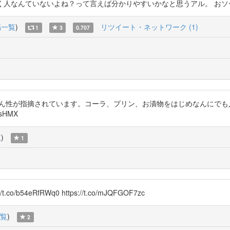
く人なんていないよね？って言えば分かりやすいかなと思うアル。 おソースはコチラね 
稿一覧
)
リツイート・ネットワーク (1)
1
3
0.707
じの通り発がん性が指摘されています。コーラ、プリン、お漬物をはじめなん
sHMX
覧
)
1
co/b54eRfRWq0 https://t.co/mJQFGOF7zc
覧
)
2