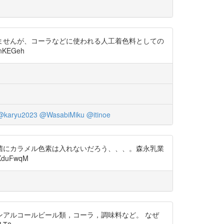
れませんが、コーラなどに使われる人工着色料としての
KEGeh
@karyu2023
@WasabiMiku
@itinoe
菌にカラメル色素は入れないだろう、、、。森永乳業
uFwqM
アルコールビール類，コーラ，調味料など。 なぜ