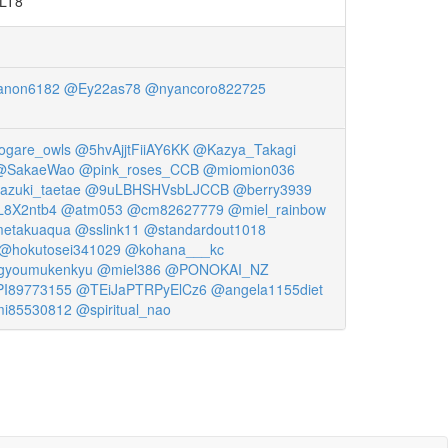
LT8
anon6182
@Ey22as78
@nyancoro822725
ogare_owls
@5hvAjjtFiiAY6KK
@Kazya_Takagi
@SakaeWao
@pink_roses_CCB
@miomion036
azuki_taetae
@9uLBHSHVsbLJCCB
@berry3939
L8X2ntb4
@atm053
@cm82627779
@miel_rainbow
etakuaqua
@sslink11
@standardout1018
@hokutosei341029
@kohana___kc
gyoumukenkyu
@miel386
@PONOKAI_NZ
I89773155
@TEiJaPTRPyElCz6
@angela1155diet
i85530812
@spiritual_nao