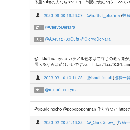
体重50kgの人なら8〜10g、市販の食紅5gを1,2本い
2023-06-30 18:38:59
@hurtfull_pharma
(
投
@CiervoDeNara
1
@A04912760Ouftt
@CiervoDeNara
2
@midorima_ryota カラメル色素はご存
選べるならば避けたいですね。 https://t.co/0QPELm
2023-03-10 10:11:25
@isnull_isnull
(
投稿一
@midorima_ryota
1
@xpuddingcho @popopoponman 作り方など https://t.
2023-02-20 21:48:22
@_SandSnow_
(
投稿一