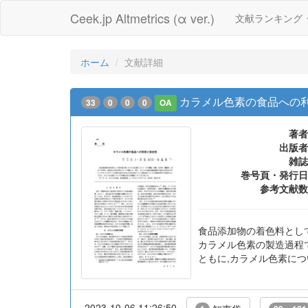
Ceek.jp Altmetrics (α ver.)
文献ランキング
ホーム
文献詳細
カラメル色素の食品への
33
0
0
0
OA
著者
出版者
雑誌
巻号頁・発行日
参考文献数
食品添加物の着色料として
カラメル色素の製造過程
ともに,カラメル色素に
2023-10-06 11:26:50