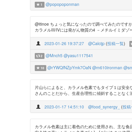
@popopoponman
1
@itinoe ちょっと気になったので調べてみたの
カラメルIII/IVには発がん物質の4 －メチルイミダゾール
2023-01-26 19:37:27
@Calcijp
(
投稿一覧
)
@Mnch5
@yasu1117541
2
@rYWQfNZpYmk7OaN
@m610ironman
@sm
10
片山らによると、カラメル色素でもタイプ１は安全
さんのことだから、生産合理性に傾斜することなく消費者の安
2023-01-17 14:51:10
@food_synergy_
(
投稿
カラメル色素は主に着色のために使用され、主な食