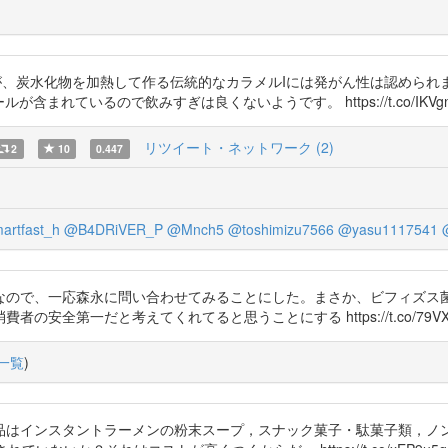
ですが、炭水化物を加熱して作る伝統的なカラメルIには発がん性は認めら
が含まれているので飲みすぎは良くないようです。 https://t.co/IKVgn
リツイート・ネットワーク (2)
2
10
0.447
artfast_h
@B4DRiVER_P
@Mnch5
@toshimizu7566
@yasu1117541
なので、一応森永に問い合わせてみることにした。まさか、ビフィズス
全第一だと考えてくれてると思うことにする https://t.co/79VXd
一覧
)
品はインスタントラーメンの粉末スープ，スナック菓子・駄菓子類，ノン