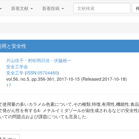
新着文献
新着投稿
利用と安全性
片山佳子・村松明日佳・伏脇裕一
安全工学会
安全工学
(
ISSN:05704480
)
vol.56, no.5, pp.356-361, 2017-10-15 (Released:2017-10-18)
17
使用量の多いカラメル色素について,その種類,特徴,有用性,機能性,食品
で発がん性を有する4- メチルイミダゾールが副生成されるなどの安全
ついての問題点および課題についても言及した.