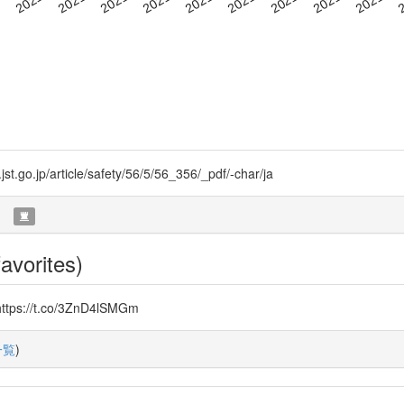
/article/safety/56/5/56_356/_pdf/-char/ja
)
avorites)
/t.co/3ZnD4lSMGm
一覧
)