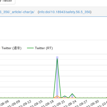
Twitter
56_356/_article/-char/ja/
(
info:doi/10.18943/safety.56.5_356
)
Twitter (通常)
Twitter (RT)
2021-09-27
2021-09-30
2021-10
-09-06
2
2021-09-09
2021-09-12
2021-09-15
2021-09-18
2021-09-21
2021-09-24