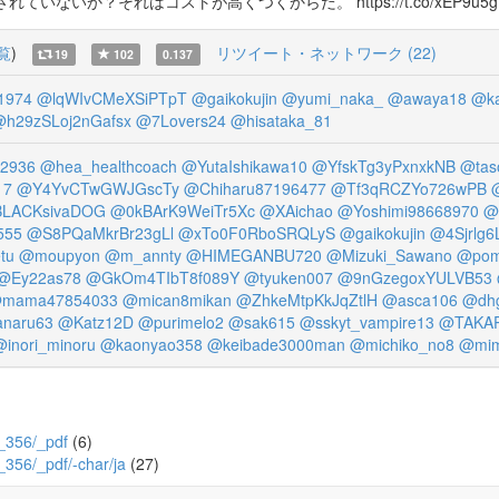
ないか？それはコストが高くつくからだ。 https://t.co/xEP9u5g
覧
)
リツイート・ネットワーク (22)
19
102
0.137
1974
@lqWIvCMeXSiPTpT
@gaikokujin
@yumi_naka_
@awaya18
@k
h29zSLoj2nGafsx
@7Lovers24
@hisataka_81
2936
@hea_healthcoach
@YutaIshikawa10
@YfskTg3yPxnxkNB
@tas
17
@Y4YvCTwGWJGscTy
@Chiharu87196477
@Tf3qRCZYo726wPB
LACKsivaDOG
@0kBArK9WeiTr5Xc
@XAichao
@Yoshimi98668970
@
555
@S8PQaMkrBr23gLl
@xTo0F0RboSRQLyS
@gaikokujin
@4Sjrlg6
tu
@moupyon
@m_annty
@HIMEGANBU720
@Mizuki_Sawano
@pom
@Ey22as78
@GkOm4TIbT8f089Y
@tyuken007
@9nGzegoxYULVB53
mama47854033
@mican8mikan
@ZhkeMtpKkJqZtlH
@asca106
@dh
naru63
@Katz12D
@purimelo2
@sak615
@sskyt_vampire13
@TAKAP
@inori_minoru
@kaonyao358
@keibade3000man
@michiko_no8
@mim
6_356/_pdf
(6)
6_356/_pdf/-char/ja
(27)