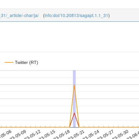
_31/_article/-char/ja/
(
info:doi/10.20813/sagapt.1.1_31
)
Twitter (RT)
2023-05-27
2023-05-30
2023-06
-05-06
2
2023-05-09
2023-05-12
2023-05-15
2023-05-18
2023-05-21
2023-05-24