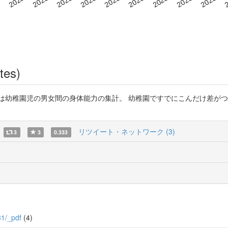
tes)
児の男女間の身体能力の集計。 幼稚園ですでにこんだけ差がつくもんなんやで。 
リツイート・ネットワーク (3)
3
3
0.333
31/_pdf
(4)