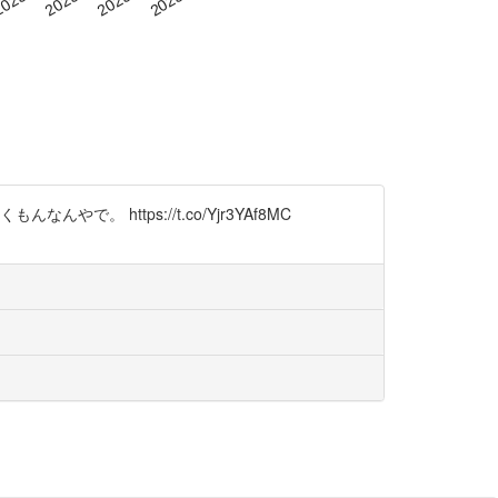
https://t.co/Yjr3YAf8MC