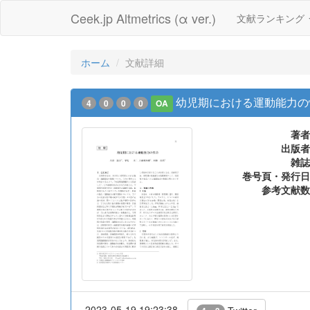
Ceek.jp Altmetrics (α ver.)
文献ランキング
ホーム
文献詳細
幼児期における運動能力の
4
0
0
0
OA
著者
出版者
雑誌
巻号頁・発行日
参考文献数
2023-05-19 19:23:38