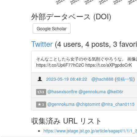
外部データベース (DOI)
Google Scholar
Twitter
(4 users, 4 posts, 3 favori
そんなことしたら女子のやる気削ぐやろうな。 画像は幼稚園
https://t.co/Up6F77hC2C https://t.co/aXPgpdoCrK
2023-05-19 08:48:22
@jhach888
(
投稿一覧
)
@hasexisonfire
@gennokuma
@kei06r
3
@gennokuma
@chiptomint
@nira_chan0115
3
収集済み URL リスト
https://www.jstage.jst.go.jp/article/sagapt/1/1/1_