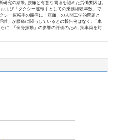
縦断研究の結果, 腰痛と有意な関連を認めた労働要因は,
トレス」および「タクシー運転手としての乗務経験年数」で
 タクシー運転手の腰痛に「座面」の人間工学的問題と
距離」が腰痛に関与しているとの報告例はなく, 「車
に, 「全身振動」の影響の評価のため, 実車両を対
)