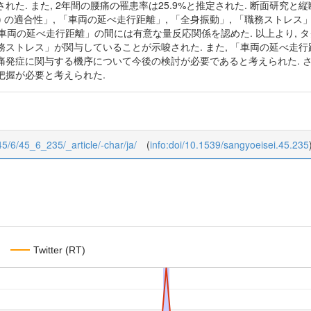
れた. また, 2年間の腰痛の罹患率は25.9%と推定された. 断面研究と
座面) の適合性」, 「車両の延べ走行距離」, 「全身振動」, 「職務ス
と「車両の延べ走行距離」の間には有意な量反応関係を認めた. 以上より,
ストレス」が関与していることが示唆された. また, 「車両の延べ走行
発症に関与する機序について今後の検討が必要であると考えられた. さら
把握が必要と考えられた.
/45/6/45_6_235/_article/-char/ja/
(
info:doi/10.1539/sangyoeisei.45.235
Twitter (RT)