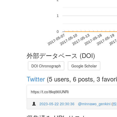
1
0
2017-05-13
2017-05-16
2017-05-19
2017
2017-05-07
2017-05-10
外部データベース (DOI)
DOI Chronograph
Google Scholar
Twitter
(5 users, 6 posts, 3 favori
https://t.co/8kqi90UNRi
2023-05-22 20:30:36
@minnawo_genkini
(
投