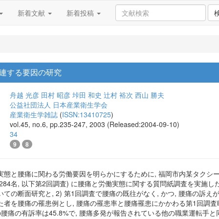
新着文献
新着投稿
連する要因の研究
舟越 光彦
田村 昭彦
垰田 和史
辻村 裕次
西山 勝夫
公益社団法人 日本産業衛生学会
産業衛生学雑誌
(
ISSN:13410725
)
vol.45, no.6, pp.235-247, 2003 (Released:2004-09-10)
34
9
8
態と腰痛に関わる労働要因を明らかにするために, 福岡市内某タクシー事業所
(n=284名, 以下第2回調査) に腰痛と労働実態に関する質問紙調査を実施し
ての断面研究と, 2) 第1回調査で腰痛の既往がなく, かつ, 腰痛の訴え
た者を腰痛の罹患例とし, 腰痛の罹患率と腰痛罹患にかかわる第1回調査
の腰痛の有訴率は45.8%で, 腰痛多発が報告されている他の職業運転手