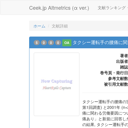
Ceek.jp Altmetrics (α ver.)
文献ランキング
ホーム
文献詳細
タクシー運転手の腰痛に関
5
0
0
0
OA
著者
出版者
雑誌
巻号頁・発行日
参考文献数
被引用文献数
タクシー運転手の腰痛の実
第1回調査) と2001年 
痛に関わる労働要因につい
痛あり」と新規に回答し
の結果, タクシー運転手