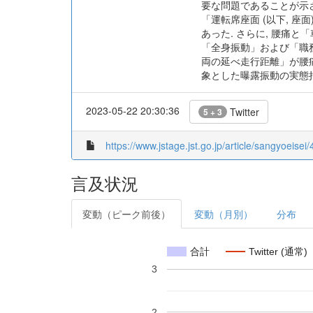
要な問題であることが示さ
「運転席座面 (以下, 
あった. さらに, 腰痛
「全身振動」および「職務
両の延べ走行距離」が腰痛
象とした曝露振動の実態
2023-05-22 20:30:36
Twitter
5 + 3
https://www.jstage.jst.go.jp/article/sangyoeisei
言及状況
変動（ピーク前後）
変動（月別）
分布
合計
Twitter (通常)
3
2