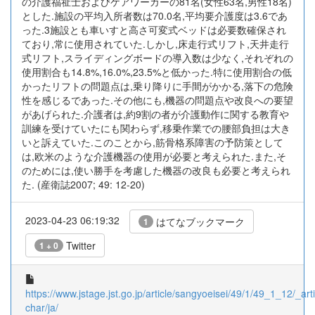
の介護福祉士およびケアワーカーの81名(女性63名,男性18名)
とした.施設の平均入所者数は70.0名,平均要介護度は3.6であ
った.3施設とも車いすと高さ可変式ベッドは必要数確保され
ており,常に使用されていた.しかし,床走行式リフト,天井走行
式リフト,スライディングボードの導入数は少なく,それぞれの
使用割合も14.8%,16.0%,23.5%と低かった.特に使用割合の低
かったリフトの問題点は,乗り降りに手間がかかる,落下の危険
性を感じるであった.その他にも,機器の問題点や改良への要望
があげられた.介護者は,約9割の者が介護動作に関する教育や
訓練を受けていたにも関わらず,移乗作業での腰部負担は大き
いと訴えていた.このことから,筋骨格系障害の予防策として
は,欧米のような介護機器の使用が必要と考えられた.また,そ
のためには,使い勝手を考慮した機器の改良も必要と考えられ
た. (産衛誌2007; 49: 12-20)
2023-04-23 06:19:32
はてなブックマーク
1
Twitter
1 + 0
https://www.jstage.jst.go.jp/article/sangyoeisei/49/1/49_1_12/_arti
char/ja/