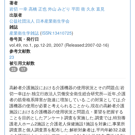
著者
岩切 一幸
高橋 正也
外山 みどり
平田 衛
久永 直見
出版者
公益社団法人 日本産業衛生学会
雑誌
産業衛生学雑誌
(
ISSN:13410725
)
巻号頁・発行日
vol.49, no.1, pp.12-20, 2007 (Released:2007-02-16)
参考文献数
23
被引用文献数
23
17
高齢者介護施設における介護機器の使用状況とその問題点:岩
切一幸ほか.独立行政法人労働安全衛生総合研究所―近年,介護
者の筋骨格系障害が急速に増加している.この対策としては,介
護機器の使用が必要と考えられることから,現在の高齢者介護
施設における介護機器の使用状況と問題点・要望を把握する
ことを目的としたアンケート調査を実施した.調査では,特別養
護老人ホーム2施設と介護老人保健施設1施設を対象に,事業所
調査票と個人調査票を配布した.解析対象者は,平均年齢32.2歳