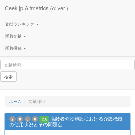
Ceek.jp Altmetrics (α ver.)
文献ランキング
新着文献
新着投稿
検索
ホーム
文献詳細
高齢者介護施設における介護機器
2
0
0
0
OA
の使用状況とその問題点