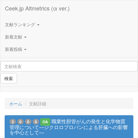
Ceek.jp Altmetrics (α ver.)
文献ランキング
新着文献
新着投稿
検索
ホーム
文献詳細
職業性胆管がんの発生と化学物質
3
0
0
0
OA
管理について―ジクロロプロパンによる肝臓への影響
を中心として―