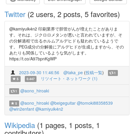
Twitter
(2 users, 2 posts, 5 favorites)
@kamiyuik4n2 印刷業界で胆管がんが増えたことがありま
す。それは、ジクロロメタンが悪いと言われていますが、そ
の分解過程で出るホルムアルデヒドも疑われているようで
す。 PEG成分の分解後にアルデヒドが生成しますから、その
あたりも関係しているような気がします。
https://t.co/A97bpnKgWP
2023-09-30 11:46:56
@taka_pe
(
投稿一覧
)
1
リツイート・ネットワーク (1)
5
0.447
@aono_hiroaki
1
@aono_hiroaki
@beigeguitar
@tomoki88358539
5
@win2enfant
@kamiyuik4n2
Wikipedia
(1 pages, 1 posts, 1
contributors)