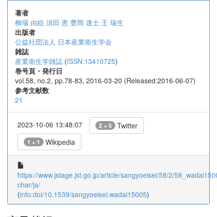
著者
柳場 由絵
須田 恵
豊岡 達士
王 瑞生
出版者
公益社団法人 日本産業衛生学会
雑誌
産業衛生学雑誌
(
ISSN:13410725
)
巻号頁・発行日
vol.58, no.2, pp.78-83, 2016-03-20 (Released:2016-06-07)
参考文献数
21
2023-10-06 13:48:07
Twitter
2 + 5
Wikipedia
1 + 1
https://www.jstage.jst.go.jp/article/sangyoeisei/58/2/58_wadai1500
char/ja/
(
info:doi/10.1539/sangyoeisei.wadai15005
)