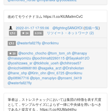
改めてモウイチドヨム https://t.co/KiUMa9mCvC
2022-01-17 17:55:06
@fightingSANGYOI
(
投稿一覧
)
リツイート・ネットワーク (2)
2
24
0.316
@waterfall27fly
@norikimu
2
@soncho_chocho
@tom_tom_oh
@hanapy
20
@masayomizu
@pochima82260115
@Sayaka912O
@yoshizawa_sr
@tickhole_uoeh
@chihirose57
@micchi48868180
@sagaika_arzt
@Drshokotan
@hane_ohp
@Kirin_ohn
@mi_6725
@norikimu
@p08967716
@piyo_marupiyo
@proami_0419
@waterfall27fly
筆者は，ストレスチェックにおいては集団の特徴を表す尺度
として，サンプルサイズによらず一律に中央値を用いるべき
であると提言する． https://t.co/KiUMa94thu