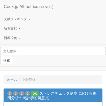
Ceek.jp Altmetrics (α ver.)
文献ランキング
新着文献
新着投稿
検索
ホーム
文献詳細
ストレスチェック制度における集
7
0
0
0
OA
団分析の統計学的留意点