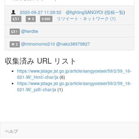
2020-09-27 11:29:52
@fightingSANGYOI
(
投稿一覧
)
リツイート・ネットワーク (1)
1
3
0.000
@twrdtw
1
@minomomo210
@nako38979827
2
収集済み URL リスト
https://www.jstage.jst.go.jp/article/sangyoeisei/59/2/59_16-
021-W/_html/-char/ja
(6)
https://www.jstage.jst.go.jp/article/sangyoeisei/59/2/59_16-
021-W/_pdf/-char/ja
(1)
ヘルプ