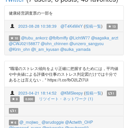
健康経営調査票の一部を
2023-08-28 10:38:39
@T4K4M4Y
(
投稿一覧
)
13
@tubu_ankorz
@fbfbmiffy
@LichtW77
@sagaika_arzt
10
@CWJ02158877
@ohn_chinnen
@unzero_sangyou
@Kirin_ohn
@i_am_kyusan
@suika_yamada
"職場のストレス傾向をより正確に把握するためには，平均値
や中央値による評価や仕事のストレス判定図だけでは十分で
あるとは言えない．" https://t.co/fbO2LZt7Ui
2023-04-21 18:14:52
@KMSleepy
(
投稿一覧
)
1
リツイート・ネットワーク (1)
8
0.000
1
@_mojiwo_
@arudoggie
@Actwith_OHP
6
@lemoned_nurse
@miyanaka
@youbass02