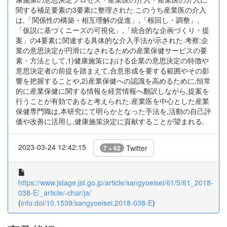
関する補足要素の3要素に整理された.このうち産業医の介入
は,「関係性の構築・相互理解の促進」,「根回し・調整」,
「仮説に基づくニーズの可視化」,「統合的な企画づくり・提
案」の4要素に関連する具体的な介入手法が示された.考察:企
業の意思決定が円滑になされるための産業保健サービスの要
素・方法として,1)健康施策における企業の意思決定の特徴や
意思決定者の前提を踏まえて,合意形成を要する範囲やその影
響を把握することや,2)産業保健への認識を高めるために,恒常
的に産業保健に関する情報を経営情報へ翻訳しながら,提案を
行うことが有効であると考えられた.産業医を中心とした産業
保健専門職は,本研究にて明らかとなった手法を,活動の自己評
価や改善に活用し,健康施策決定に貢献することが望まれる.
2023-03-24 12:42:15
Twitter
7 + 62
https://www.jstage.jst.go.jp/article/sangyoeisei/61/5/61_2018-
038-E/_article/-char/ja/
(
info:doi/10.1539/sangyoeisei.2018-038-E
)