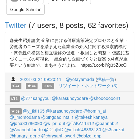
Google Scholar
Twitter
(7 users, 8 posts, 62 favorites)
森先生紹介論文 企業における健康施策決定プロセスと企業・
労働者のニーズを踏まえた産業医の介入に関する探索的検討
・関係性の構築と相互理解の促進 ・根回しと調整 ・仮説に基
づくニーズの可視化 ・統合的な企画づくりと提案 の4点が重
要という結論で、まあそうだよね。 https://t.co/bIYg35Z0cQ
2023-03-24 09:20:11
@yotayamada
(
投稿一覧
)
リツイート・ネットワーク (3)
4
44
0.185
@774sangyoui
@karasunoyodare
@shooooooon1
3
@y_ikti165
@karasunoyodare
@homin_ai
39
@_momodama
@pingdaolintail1
@takeshikanaya
@jona33786090
@s_pr_out
@TAKA11412
@bannnbi2
@AnandaLiberte
@DjinjinD
@micchi48868180
@k3shokai
@hungry_gene
@chrysantflowert
@ebizo_ohp