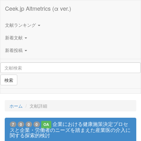
Ceek.jp Altmetrics (α ver.)
文献ランキング
新着文献
新着投稿
検索
ホーム
文献詳細
企業における健康施策決定プロセ
7
0
0
0
OA
スと企業・労働者のニーズを踏まえた産業医の介入に
関する探索的検討