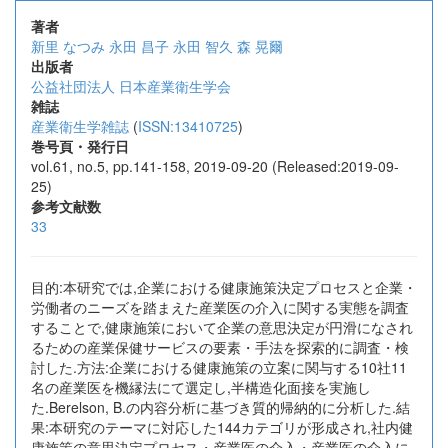
著者
新里 なつみ
永田 昌子
永田 智久
森 晃爾
出版者
公益社団法人 日本産業衛生学会
雑誌
産業衛生学雑誌
(
ISSN:13410725
)
巻号頁・発行日
vol.61, no.5, pp.141-158, 2019-09-20 (Released:2019-09-
25)
参考文献数
33
目的:本研究では,企業における健康施策決定プロセスと企業・
労働者のニーズを踏まえた産業医の介入に関する実態を調査
することで,健康施策において企業の意思決定が円滑になされ
るための産業保健サービスの要素・手法を探索的に調査・検
討した.方法:企業における健康施策の立案に関与する10社11
名の産業医を機縁法にて選定し,半構造化面接を実施し
た.Berelson, B.の内容分析に基づき質的帰納的に分析した.結
果:本研究のテーマに対応した144カテゴリが形成され,社内健
康施策の意思決定プロセス・産業医の介入・産業医の介入に