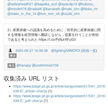
@safetyhealth21
@sagaika_arzt
@ayatulip10
@kukizou_
@mimile578
@naikaiK
@kanaesth
@maki_ohn
@Nobo_rin
@otaku_in_the_1k
@tom_tom_oh
@uzuki_ohn
2）産業保健への認識を高めるために，恒常的に産業保健に関
する情報を経営情報へ翻訳しながら，提案を行うことが有効
であると考えられた https://t.co/PxNJrXFuG3
2020-09-27 10:38:38
@fightingSANGYOI
(
投稿一覧
)
2
@hanapy
@yoshimine2106
2
収集済み URL リスト
https://www.jstage.jst.go.jp/article/sangyoeisei/61/5/61_2018-
038-E/_article/-char/ja
(1)
https://www.jstage.jst.go.jp/article/sangyoeisei/61/5/61_2018-
038-E/_pdf/-char/ja
(7)