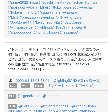
@prime2022_imua
@adachi_ifield
@yamachan_Runrun
@mainbow
@UetaniMirei
@ittoku_bowers65
@rechair_
@hokenshi_ahora
@sagaika_arzt
@hanapy
@Msh_Yonezawa
@sleeping_OHP
@_kinpara
@JobMoney11
@kenichiroohkita
@SatoCareer
@whisperperper
@fightingSANGYOI
@herbtea19
@shooooooon1
@tomofullmoon
@YazamaA
アトデヨンデホシイ、コノロンブンスゲーカラ 新里なつみ,
永田昌子, 永田智久, 森晃爾. 企業における健康施策決定プロ
セスと企業・労働者のニーズを踏まえた産業医の介入に関す
る探索的検討. 産業衛生学雑誌. 2019;61(5):141-158.
https://t.co/LCFp1XEjJ7
2022-04-13 08:58:04
@fightingSANGYOI
(
投稿一覧
)
リツイート・ネットワーク (2)
2
21
0.333
@higonokinsan
@kanaesth
2
@Sora70000
@celebrateones15
@higonokinsan
18
@i34KKqSfhun3NMm
@uoefxWU7wcnqkwq
@takuohp