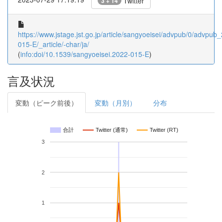
Twitter
3 + 14
https://www.jstage.jst.go.jp/article/sangyoeisei/advpub/0/advpub
015-E/_article/-char/ja/
(
info:doi/10.1539/sangyoeisei.2022-015-E
)
言及状況
変動（ピーク前後）
変動（月別）
分布
合計
Twitter (通常)
Twitter (RT)
3
2
1