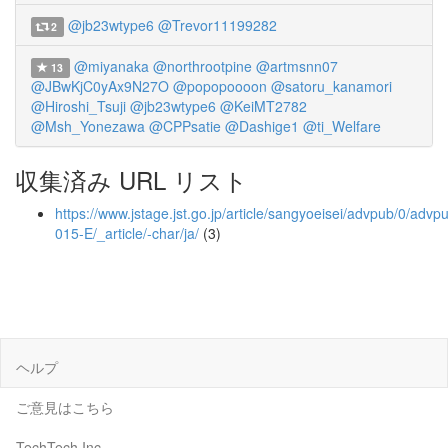
@jb23wtype6
@Trevor11199282
2
@miyanaka
@northrootpine
@artmsnn07
13
@JBwKjC0yAx9N27O
@popopoooon
@satoru_kanamori
@Hiroshi_Tsuji
@jb23wtype6
@KeiMT2782
@Msh_Yonezawa
@CPPsatie
@Dashige1
@ti_Welfare
収集済み URL リスト
https://www.jstage.jst.go.jp/article/sangyoeisei/advpub/0/adv
015-E/_article/-char/ja/
(3)
ヘルプ
ご意見はこちら
TechTech Inc.