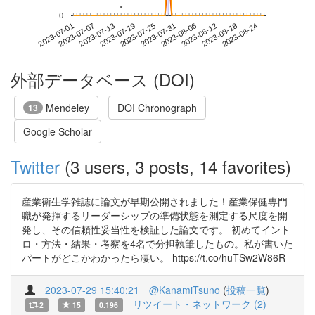
*
*
0
2023-08-18
2023-07-01
2023-07-19
2023-08-06
2023-08-24
2023-07-07
2023-07-25
2023-08-12
2023-07-13
2023-07-31
外部データベース (DOI)
Mendeley
DOI Chronograph
13
Google Scholar
Twitter
(3 users, 3 posts, 14 favorites)
産業衛生学雑誌に論文が早期公開されました！産業保健専門
職が発揮するリーダーシップの準備状態を測定する尺度を開
発し、その信頼性妥当性を検証した論文です。 初めてイント
ロ・方法・結果・考察を4名で分担執筆したもの。私が書いた
パートがどこかわかったら凄い。 https://t.co/huTSw2W86R
2023-07-29 15:40:21
@KanamiTsuno
(
投稿一覧
)
リツイート・ネットワーク (2)
2
15
0.196