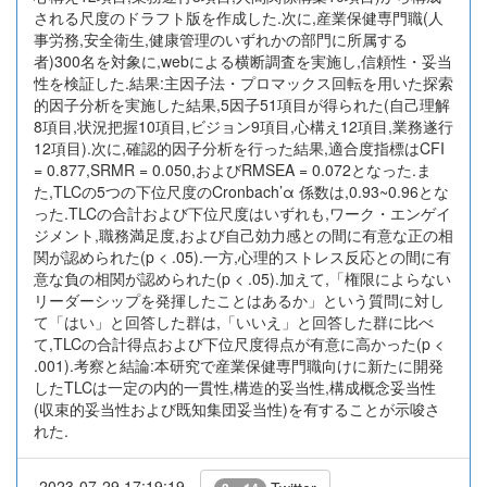
される尺度のドラフト版を作成した.次に,産業保健専門職(人
事労務,安全衛生,健康管理のいずれかの部門に所属する
者)300名を対象に,webによる横断調査を実施し,信頼性・妥当
性を検証した.結果:主因子法・プロマックス回転を用いた探索
的因子分析を実施した結果,5因子51項目が得られた(自己理解
8項目,状況把握10項目,ビジョン9項目,心構え12項目,業務遂行
12項目).次に,確認的因子分析を行った結果,適合度指標はCFI
= 0.877,SRMR = 0.050,およびRMSEA = 0.072となった.ま
た,TLCの5つの下位尺度のCronbach’α 係数は,0.93~0.96とな
った.TLCの合計および下位尺度はいずれも,ワーク・エンゲイ
ジメント,職務満足度,および自己効力感との間に有意な正の相
関が認められた(p < .05).一方,心理的ストレス反応との間に有
意な負の相関が認められた(p < .05).加えて,「権限によらない
リーダーシップを発揮したことはあるか」という質問に対し
て「はい」と回答した群は,「いいえ」と回答した群に比べ
て,TLCの合計得点および下位尺度得点が有意に高かった(p <
.001).考察と結論:本研究で産業保健専門職向けに新たに開発
したTLCは一定の内的一貫性,構造的妥当性,構成概念妥当性
(収束的妥当性および既知集団妥当性)を有することが示唆さ
れた.
2023-07-29 17:19:19