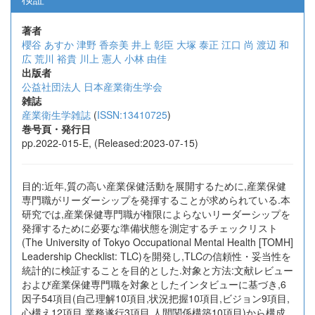
著者
櫻谷 あすか
津野 香奈美
井上 彰臣
大塚 泰正
江口 尚
渡辺 和
広
荒川 裕貴
川上 憲人
小林 由佳
出版者
公益社団法人 日本産業衛生学会
雑誌
産業衛生学雑誌
(
ISSN:13410725
)
巻号頁・発行日
pp.2022-015-E, (Released:2023-07-15)
目的:近年,質の高い産業保健活動を展開するために,産業保健
専門職がリーダーシップを発揮することが求められている.本
研究では,産業保健専門職が権限によらないリーダーシップを
発揮するために必要な準備状態を測定するチェックリスト
(The University of Tokyo Occupational Mental Health [TOMH]
Leadership Checklist: TLC)を開発し,TLCの信頼性・妥当性を
統計的に検証することを目的とした.対象と方法:文献レビュー
および産業保健専門職を対象としたインタビューに基づき,6
因子54項目(自己理解10項目,状況把握10項目,ビジョン9項目,
心構え12項目,業務遂行3項目,人間関係構築10項目)から構成