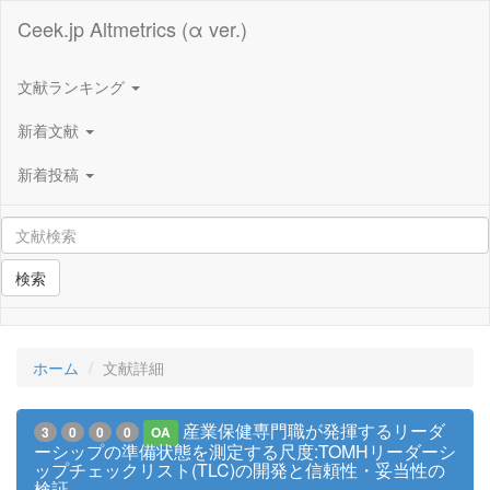
Ceek.jp Altmetrics (α ver.)
文献ランキング
新着文献
新着投稿
検索
ホーム
文献詳細
産業保健専門職が発揮するリーダ
3
0
0
0
OA
ーシップの準備状態を測定する尺度:TOMHリーダーシ
ップチェックリスト(TLC)の開発と信頼性・妥当性の
検証