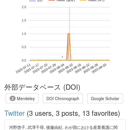
合計
Twitter (通常)
Twitter (RT)
2.0
1.5
1.0
0.5
*
*
0.0
2023-08-28
2023-07-11
2023-07-29
2023-08-16
2023-09-03
2023-07-17
2023-08-04
2023-08-22
2023-07-23
2023-08-10
外部データベース (DOI)
Mendeley
DOI Chronograph
Google Scholar
3
Twitter
(3 users, 3 posts, 13 favorites)
河野啓子, 武澤千尋, 後藤由紀. わが国における産業看護に関