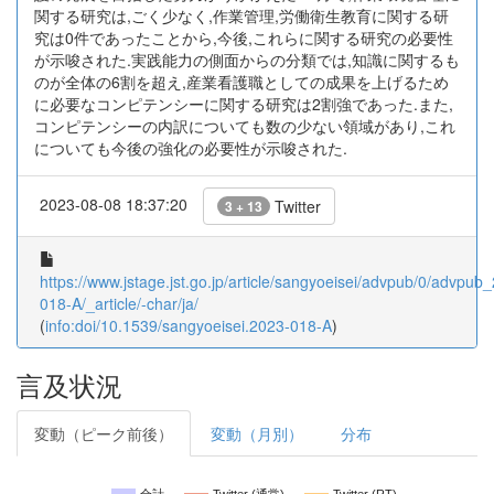
関する研究は,ごく少なく,作業管理,労働衛生教育に関する研
究は0件であったことから,今後,これらに関する研究の必要性
が示唆された.実践能力の側面からの分類では,知識に関するも
のが全体の6割を超え,産業看護職としての成果を上げるため
に必要なコンピテンシーに関する研究は2割強であった.また,
コンピテンシーの内訳についても数の少ない領域があり,これ
についても今後の強化の必要性が示唆された.
2023-08-08 18:37:20
Twitter
3 + 13
https://www.jstage.jst.go.jp/article/sangyoeisei/advpub/0/advpub
018-A/_article/-char/ja/
(
info:doi/10.1539/sangyoeisei.2023-018-A
)
言及状況
変動（ピーク前後）
変動（月別）
分布