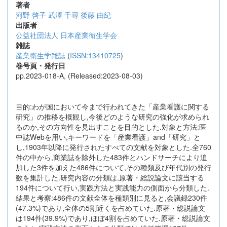
著者
河野 啓子
武澤 千尋
後藤 由紀
出版者
公益社団法人 日本産業衛生学会
雑誌
産業衛生学雑誌
(
ISSN:13410725
)
巻号頁・発行日
pp.2023-018-A, (Released:2023-08-03)
目的:わが国において今まで行われてきた「産業看護に関する
研究」の推移を概観し,今後どのような研究の強化が求められ
るのか,その方向性を見出すことを目的とした.対象と方法:医
中誌Webを用い,キーワードを「産業看護」and「研究」と
し,1903年以降に発行されたすべての文献を対象とした.全760
件の中から,商業誌を除外した483件とハンドサーチにより追
加した3件を加えた486件について,その種類及び年代別の発行
数を集計した.研究内容の分類は,原著・総説論文に該当する
194件について行い,実践方法と実践能力の側面から分類した.
結果と考察:486件の文献全体を種類別に見ると,会議録230件
(47.3%)であり,全体の5割近くを占めていた.原著・総説論文
は194件(39.9%)であり,ほぼ4割を占めていた.原著・総説論文