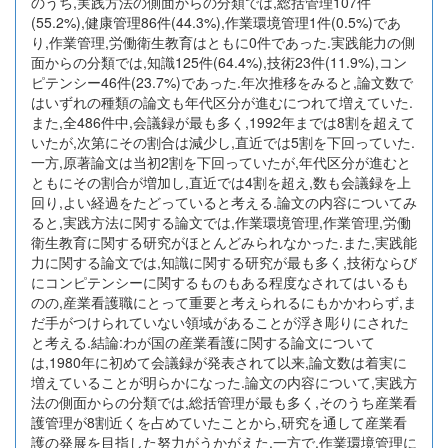
のうち,実践方法の側面からの分類では,総括管理107件
(55.2%),健康管理86件(44.3%),作業環境管理1件(0.5%)であ
り,作業管理,労働衛生教育はともに0件であった.実践能力の側
面からの分類では,知識125件(64.4%),技術23件(11.9%),コン
ピテンシー46件(23.7%)であった.年次推移をみると,論文数で
はいずれの種類の論文も年代区分が進むにつれて増えていた.
また,全486件中,会議録が最も多く,1992年までは8割を超えて
いたが,次第にその割合は減少し,直近では5割を下回っていた.
一方,原著論文は当初2割を下回っていたが,年代区分が進むと
ともにその割合が増加し,直近では4割を超え,数も会議録を上
回り,よい経過をたどっていると考える.論文の内容についてみ
ると,実践方法に関する論文では,作業環境管理,作業管理,労働
衛生教育に関する研究がほとんどみられなかった.また,実践能
力に関する論文では,知識に関する研究が最も多く,技術ならび
にコンピテンシーに関するものもある程度なされてはいるも
のの,産業看護職にとって重要と考えられるにもかかわらず,ま
だ手がつけられていない領域があることが浮き彫りにされた
と考える.結論:わが国の産業看護に関する論文について
は,1980年に初めて会議録が発表されて以来,論文数は着実に
増えていることが明らかになった.論文の内容について,実践方
法の側面からの分類では,総括管理が最も多く,そのうち産業看
護管理が8割近くを占めていたことから,研究を通して産業看
護の発展を目指した努力がうかがえた.一方で,作業環境管理に