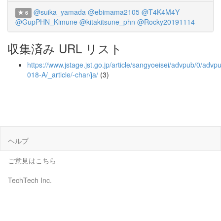
@suika_yamada
@ebimama2105
@T4K4M4Y
6
@GupPHN_Kimune
@kitakitsune_phn
@Rocky20191114
収集済み URL リスト
https://www.jstage.jst.go.jp/article/sangyoeisei/advpub/0/adv
018-A/_article/-char/ja/
(3)
ヘルプ
ご意見はこちら
TechTech Inc.