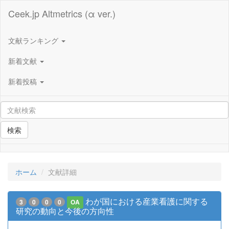
Ceek.jp Altmetrics (α ver.)
文献ランキング
新着文献
新着投稿
検索
ホーム
文献詳細
わが国における産業看護に関する
3
0
0
0
OA
研究の動向と今後の方向性