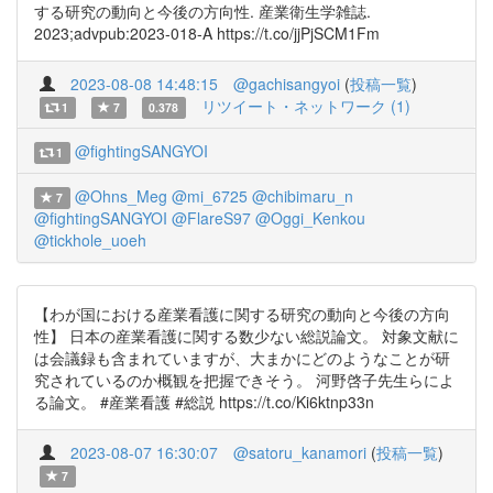
する研究の動向と今後の方向性. 産業衛生学雑誌.
2023;advpub:2023-018-A https://t.co/jjPjSCM1Fm
2023-08-08 14:48:15
@gachisangyoi
(
投稿一覧
)
リツイート・ネットワーク (1)
1
7
0.378
@fightingSANGYOI
1
@Ohns_Meg
@mi_6725
@chibimaru_n
7
@fightingSANGYOI
@FlareS97
@Oggi_Kenkou
@tickhole_uoeh
【わが国における産業看護に関する研究の動向と今後の方向
性】 日本の産業看護に関する数少ない総説論文。 対象文献に
は会議録も含まれていますが、大まかにどのようなことが研
究されているのか概観を把握できそう。 河野啓子先生らによ
る論文。 #産業看護 #総説 https://t.co/Ki6ktnp33n
2023-08-07 16:30:07
@satoru_kanamori
(
投稿一覧
)
7