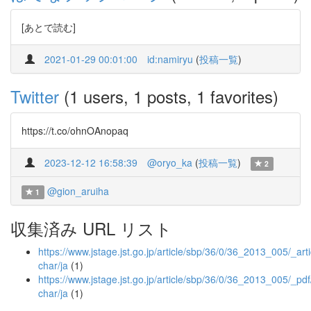
[あとで読む]
2021-01-29 00:01:00
id:namiryu
(
投稿一覧
)
Twitter
(1 users, 1 posts, 1 favorites)
https://t.co/ohnOAnopaq
2023-12-12 16:58:39
@oryo_ka
(
投稿一覧
)
2
@gion_aruiha
1
収集済み URL リスト
https://www.jstage.jst.go.jp/article/sbp/36/0/36_2013_005/_arti
char/ja
(1)
https://www.jstage.jst.go.jp/article/sbp/36/0/36_2013_005/_pdf
char/ja
(1)