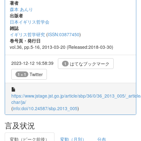
著者
森本 あんり
出版者
日本イギリス哲学会
雑誌
イギリス哲学研究
(
ISSN:03877450
)
巻号頁・発行日
vol.36, pp.5-16, 2013-03-20 (Released:2018-03-30)
2023-12-12 16:58:39
はてなブックマーク
1
Twitter
1 + 1
https://www.jstage.jst.go.jp/article/sbp/36/0/36_2013_005/_article
char/ja/
(
info:doi/10.24587/sbp.2013_005
)
言及状況
変動（ピーク前後）
変動（月別）
分布