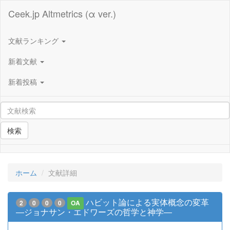
Ceek.jp Altmetrics (α ver.)
文献ランキング
新着文献
新着投稿
検索
ホーム
文献詳細
ハビット論による実体概念の変革
2
0
0
0
OA
―ジョナサン・エドワーズの哲学と神学―