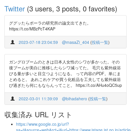
Twitter
(3 users, 3 posts, 0 favorites)
ググッたらポーラの研究所の論文出てきた。
https://t.co/MBzPcT4KAP
2023-07-18 23:04:59
@masaZi_404
(
投稿一覧
)
ガングロブームのときは日本人女性のシワが多かった。その
後ブームが美白に推移したらシワ減ってた。 毛穴も紫外線浴
びる量が多いと目立つようになる。 って内容のPDF。単にま
とめると。 あれこれケアや買う化粧品を工夫しても紫外線浴
び過ぎたら何にもならんってこと。 https://t.co/AHu4oQC5up
2022-03-01 11:39:09
@bihadahero
(
投稿一覧
)
収集済み URL リスト
https://www.google.co.jp/url?
sa=t&source=web&rct=j&url=https://www.jstage.jst.go.j