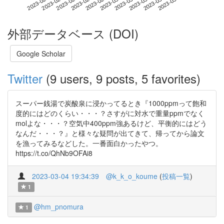
2023-03-24
2023-02-04
2023-02-22
2023-03-12
2023-03-30
2023-02-10
2023-02-28
2023-03-18
2023-02-16
2023-03-06
外部データベース (DOI)
Google Scholar
Twitter
(9 users, 9 posts, 5 favorites)
スーパー銭湯で炭酸泉に浸かってるとき『1000ppmって飽和
度的にはどのくらい・・・？さすがに対水で重量ppmでなく
molよな・・・？空気中400ppm強あるけど、平衡的にはどう
なんだ・・・？』と様々な疑問が出てきて、帰ってから論文
を漁ってみるなどした。一番面白かったやつ。
https://t.co/QhNb9OFAi8
2023-03-04 19:34:39
@k_k_o_koume
(
投稿一覧
)
1
@hm_pnomura
1