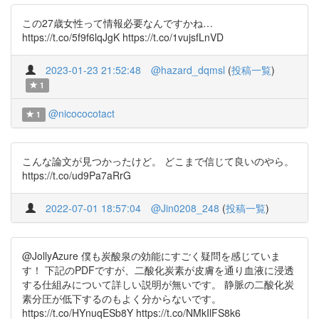
この27歳女性って情報必要なんですかね…
https://t.co/5f9f6lqJgK https://t.co/1vujsfLnVD
2023-01-23 21:52:48
@hazard_dqmsl
(
投稿一覧
)
1
@nicococotact
1
こんな論文が見つかったけど。 どこまで信じて良いのやら。
https://t.co/ud9Pa7aRrG
2022-07-01 18:57:04
@Jin0208_248
(
投稿一覧
)
@JollyAzure 僕も炭酸泉の効能にすごく疑問を感じていま
す！ 下記のPDFですが、二酸化炭素が皮膚を通り血液に浸透
する仕組みについて詳しい説明が無いです。 静脈の二酸化炭
素分圧が低下するのもよく分からないです。
https://t.co/HYnuqESb8Y https://t.co/NMkIlFS8k6