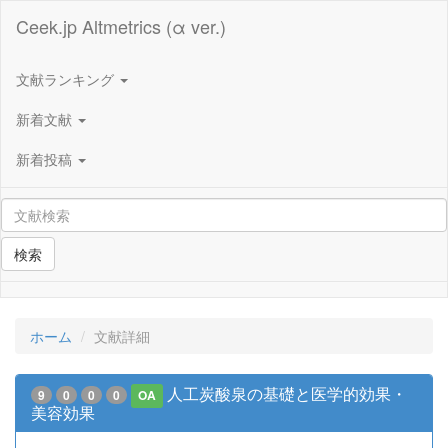
Ceek.jp Altmetrics (α ver.)
文献ランキング
新着文献
新着投稿
検索
ホーム
文献詳細
人工炭酸泉の基礎と医学的効果・
9
0
0
0
OA
美容効果