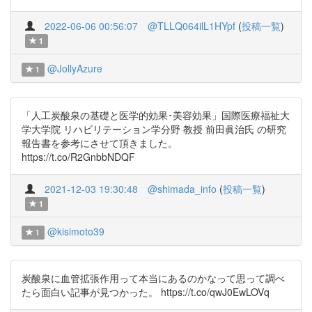
2022-06-06 00:56:07
@TLLQ064ilL1HYpf
(
投稿一覧
)
1
@JollyAzure
1
「人工炭酸泉の基礎と医学的効果･美容効果」国際医療福祉大
学大学院 リハビリテーション学分野 教授 前田眞治氏 の研究
報告書を参考にさせて頂きました。
https://t.co/R2GnbbNDQF
2021-12-03 19:30:48
@shimada_info
(
投稿一覧
)
1
@kisimoto39
1
炭酸泉に血管拡張作用って本当にあるのかなって思って調べ
たら面白い記事が見つかった。 https://t.co/qwJ0EwLOVq