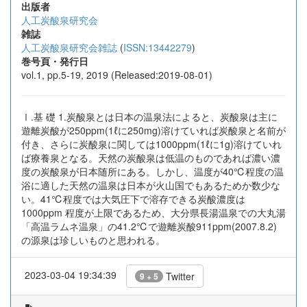
出版者
人工炭酸泉研究会
雑誌
人工炭酸泉研究会雑誌
(
ISSN:13442279
)
巻号頁・発行日
vol.1, pp.5-19, 2019 (Released:2019-08-01)
Ⅰ.基 礎 1.炭酸泉とは日本の温泉法によると、炭酸泉は主に
遊離炭酸が250ppm(1ℓに250mg)溶けていれば炭酸泉と名前が
付き、さらに炭酸泉に関しては1000ppm(1ℓに1g)溶けていれ
ば療養泉となる。天然の炭酸泉は低温のものであれば濃い濃
度の炭酸泉が日本随所にある。しかし、温度が40℃程度の温
浴に適した天然の温泉は日本が火山国でもあるためか数少な
い。41℃程度では大気圧下で溶存できる炭酸濃度は
1000ppm 程度が上限であるため、大分県長湯温泉での大丸湯
「高温ラムネ温泉」の41.2℃で遊離炭酸911ppm(2007.8.2)
の源泉は珍しいものと思われる。
2023-03-04 19:34:39
Twitter
9 + 5