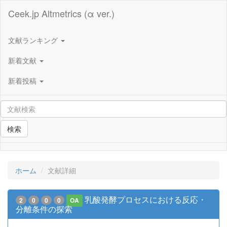
Ceek.jp Altmetrics (α ver.)
文献ランキング
新着文献
新着投稿
検索
ホーム
文献詳細
乳酸発酵プロセスにおける反応・
2
0
0
0
OA
分離条件の探索