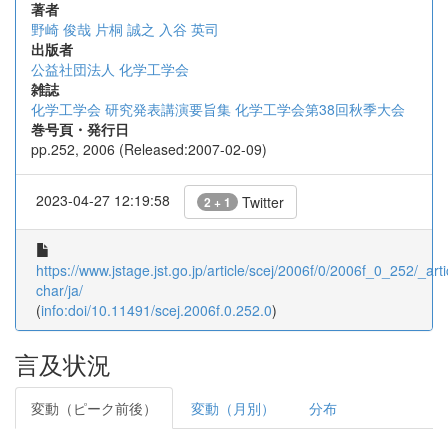
著者
野崎 俊哉
片桐 誠之
入谷 英司
出版者
公益社団法人 化学工学会
雑誌
化学工学会 研究発表講演要旨集 化学工学会第38回秋季大会
巻号頁・発行日
pp.252, 2006 (Released:2007-02-09)
2023-04-27 12:19:58
Twitter
2 + 1
https://www.jstage.jst.go.jp/article/scej/2006f/0/2006f_0_252/_arti
char/ja/
(
info:doi/10.11491/scej.2006f.0.252.0
)
言及状況
変動（ピーク前後）
変動（月別）
分布