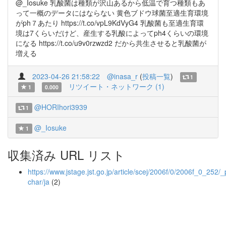
@_Iosuke 乳酸菌は種類が沢山あるから低温で育つ種類もあ
って一概のデータにはならない 黄色ブドウ球菌至適生育環境
がph７あたり https://t.co/vpL9KdVyG4 乳酸菌も至適生育環
境は7くらいだけど、産生する乳酸によってph4くらいの環境
になる https://t.co/u9v0rzwzd2 だから共生させると乳酸菌が
増える
2023-04-26 21:58:22
@inasa_r
(
投稿一覧
)
1
リツイート・ネットワーク (1)
1
0.000
@HORIhori3939
1
@_Iosuke
1
収集済み URL リスト
https://www.jstage.jst.go.jp/article/scej/2006f/0/2006f_0_252/_
char/ja
(2)