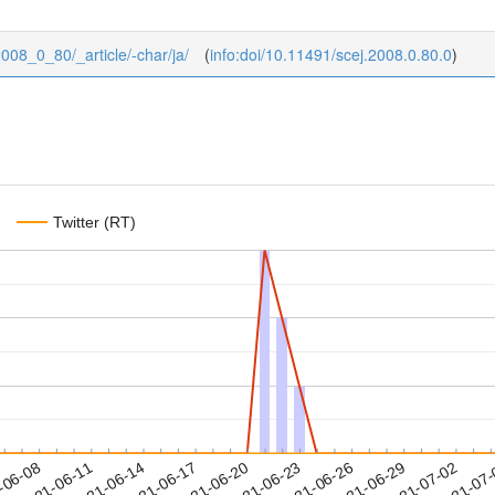
/2008_0_80/_article/-char/ja/
(
info:doi/10.11491/scej.2008.0.80.0
)
Twitter (RT)
2021-06-29
2021-07-02
2021-07
-06-08
2
2021-06-11
2021-06-14
2021-06-17
2021-06-20
2021-06-23
2021-06-26