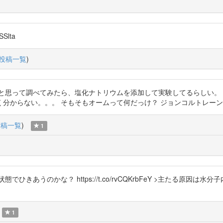
SSlta
投稿一覧
)
て調べてみたら、塩化ナトリウムを添加して実験してるらしい。 https://
い。。。 そもそもオームって何だっけ？ ジョンコルトレーン？ https://
投稿一覧
)
1
きあうのかな？ https://t.co/rvCQKrbFeY >主たる原因
1