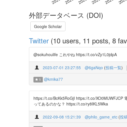
外部データベース (DOI)
Google Scholar
Twitter
(10 users, 11 posts, 8 fav
@sokuhoulife これやね https://t.co/vZy1L0jdpA
2023-07-01 23:27:55
@6gaNqo
(
投稿一覧
)
@kmika77
1
https://t.co/BcKk5RoGjI https:/
ってあるのかな？ https://t.co/ry8IKL5Wka
2022-09-08 15:21:39
@philo_game_etc
(
投