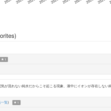
orites)
1
/t.co/XO0MUWFJCP 電気が流れない純水だからこそ起こる現象、液中にイオ
稿一覧
)
1