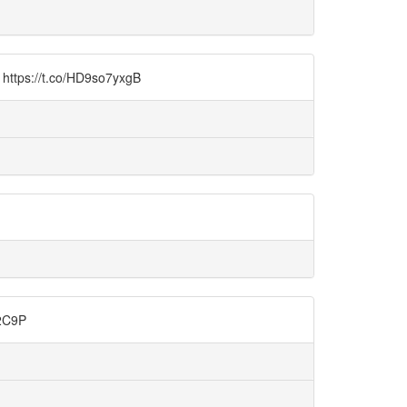
ttps://t.co/HD9so7yxgB
2C9P