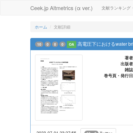
Ceek.jp Altmetrics (α ver.)
文献ランキング
ホーム
文献詳細
高電圧下におけるwater br
10
0
0
0
OA
著者
出版者
雑誌
巻号頁・発行日
2023-07-01 23:27:55