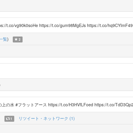
co/vg90k0soHe https://t.co/gum98MgEJs https://t.co/hq9CYImF49 h
一覧
)
2
)
ース https://t.co/H3HVfLFoed https://t.co/TdD3Qp
)
リツイート・ネットワーク (1)
1