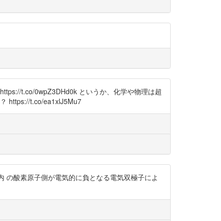
t.co/0wpZ3DHd0k というか、化学や物理は超
t.co/ea1xlJ5Mu7
は水分子内 の酸素原子側が電気的に負となる電気双極子によ