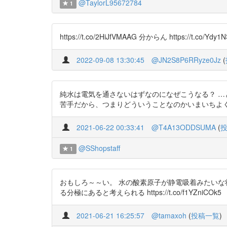
@TaylorL95672784
1
https://t.co/2HiJfVMAAG 分からん https://t.co/Ydy1N
2022-09-08 13:30:45
@JN2S8P6RRyze0Jz
(
純水は電気を通さないはずなのになぜこうなる？ …と思っ
苦手だから、つまりどういうことなのかいまいちよく分からな
2021-06-22 00:33:41
@T4A13ODDSUMA
(
@SShopstaff
1
おもしろ～～い。 水の酸素原子が静電吸着みたいな状態でひ
る分極にあると考えられる https://t.co/f1YZniCOk5
2021-06-21 16:25:57
@tamaxoh
(
投稿一覧
)