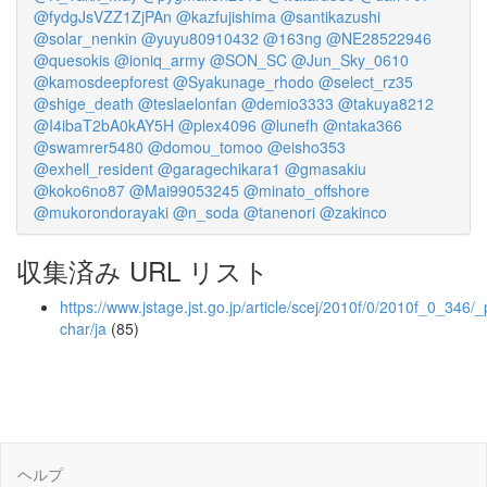
@fydgJsVZZ1ZjPAn
@kazfujishima
@santikazushi
@solar_nenkin
@yuyu80910432
@163ng
@NE28522946
@quesokis
@ioniq_army
@SON_SC
@Jun_Sky_0610
@kamosdeepforest
@Syakunage_rhodo
@select_rz35
@shige_death
@teslaelonfan
@demio3333
@takuya8212
@I4ibaT2bA0kAY5H
@plex4096
@lunefh
@ntaka366
@swamrer5480
@domou_tomoo
@eisho353
@exhell_resident
@garagechikara1
@gmasakiu
@koko6no87
@Mai99053245
@minato_offshore
@mukorondorayaki
@n_soda
@tanenori
@zakinco
収集済み URL リスト
https://www.jstage.jst.go.jp/article/scej/2010f/0/2010f_0_346/_
char/ja
(85)
ヘルプ