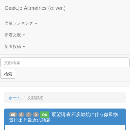
Ceek.jp Altmetrics (α ver.)
文献ランキング
新着文献
新着投稿
検索
ホーム
文献詳細
[展望講演]石炭燃焼に伴う微量物
85
0
0
0
OA
質排出と最近の話題