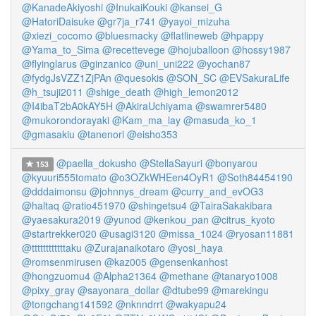
@KanadeAkiyoshi
@InukaiKouki
@kansei_G
@HatoriDaisuke
@gr7ja_r741
@yayoi_mizuha
@xiezi_cocomo
@bluesmacky
@flatlineweb
@hpappy
@Yama_to_Sima
@recettevege
@hojuballoon
@hossy1987
@flyinglarus
@ginzanico
@uni_uni222
@yochan87
@fydgJsVZZ1ZjPAn
@quesokis
@SON_SC
@EVSakuraLife
@h_tsuji2011
@shige_death
@high_lemon2012
@I4ibaT2bA0kAY5H
@AkiraUchiyama
@swamrer5480
@mukorondorayaki
@Kam_ma_lay
@masuda_ko_1
@gmasakiu
@tanenori
@eisho353
@paella_dokusho
@StellaSayuri
@bonyarou
153
@kyuuri555tomato
@o3OZkWHEen4OyR1
@Soth84454190
@dddaimonsu
@johnnys_dream
@curry_and_evOG3
@haltaq
@ratio451970
@shingetsu4
@TairaSakakibara
@yaesakura2019
@yunod
@kenkou_pan
@citrus_kyoto
@startrekker020
@usagi3120
@missa_1024
@ryosan11881
@ttttttttttttaku
@Zurajanaikotaro
@yosi_haya
@romsenmirusen
@kaz005
@gensenkanhost
@hongzuomu4
@Alpha21364
@methane
@tanaryo1008
@pixy_gray
@sayonara_dollar
@dtube99
@marekingu
@tongchang141592
@nknndrrt
@wakyapu24