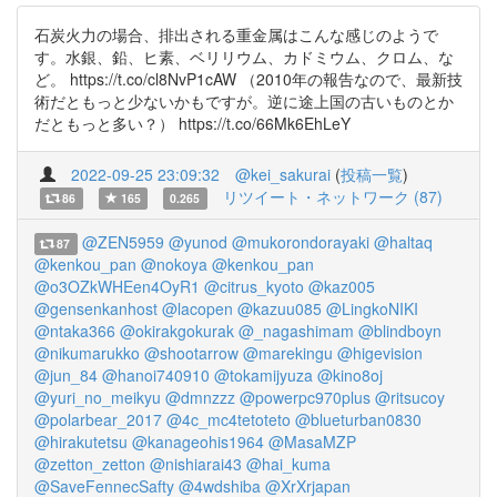
石炭火力の場合、排出される重金属はこんな感じのようで
す。水銀、鉛、ヒ素、ベリリウム、カドミウム、クロム、な
ど。 https://t.co/cl8NvP1cAW （2010年の報告なので、最新技
術だともっと少ないかもですが。逆に途上国の古いものとか
だともっと多い？） https://t.co/66Mk6EhLeY
2022-09-25 23:09:32
@kei_sakurai
(
投稿一覧
)
リツイート・ネットワーク (87)
86
165
0.265
@ZEN5959
@yunod
@mukorondorayaki
@haltaq
87
@kenkou_pan
@nokoya
@kenkou_pan
@o3OZkWHEen4OyR1
@citrus_kyoto
@kaz005
@gensenkanhost
@lacopen
@kazuu085
@LingkoNIKI
@ntaka366
@okirakgokurak
@_nagashimam
@blindboyn
@nikumarukko
@shootarrow
@marekingu
@higevision
@jun_84
@hanoi740910
@tokamijyuza
@kino8oj
@yuri_no_meikyu
@dmnzzz
@powerpc970plus
@ritsucoy
@polarbear_2017
@4c_mc4tetoteto
@blueturban0830
@hirakutetsu
@kanageohis1964
@MasaMZP
@zetton_zetton
@nishiarai43
@hai_kuma
@SaveFennecSafty
@4wdshiba
@XrXrjapan