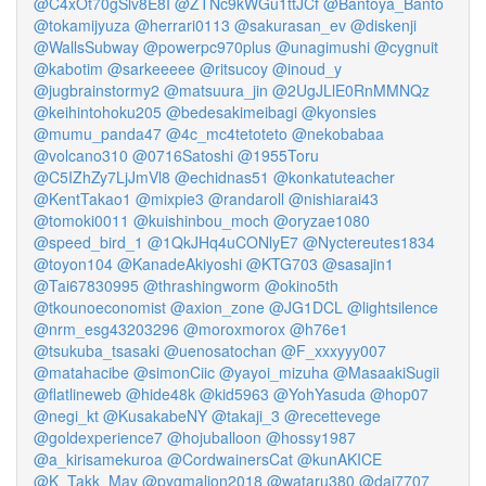
@C4xOt70gSlv8E8I
@ZTNc9kWGu1ttJCf
@Bantoya_Banto
@tokamijyuza
@herrari0113
@sakurasan_ev
@diskenji
@WallsSubway
@powerpc970plus
@unagimushi
@cygnuit
@kabotim
@sarkeeeee
@ritsucoy
@inoud_y
@jugbrainstormy2
@matsuura_jin
@2UgJLlE0RnMMNQz
@keihintohoku205
@bedesakimeibagi
@kyonsies
@mumu_panda47
@4c_mc4tetoteto
@nekobabaa
@volcano310
@0716Satoshi
@1955Toru
@C5IZhZy7LjJmVl8
@echidnas51
@konkatuteacher
@KentTakao1
@mixpie3
@randaroll
@nishiarai43
@tomoki0011
@kuishinbou_moch
@oryzae1080
@speed_bird_1
@1QkJHq4uCONlyE7
@Nyctereutes1834
@toyon104
@KanadeAkiyoshi
@KTG703
@sasajin1
@Tai67830995
@thrashingworm
@okino5th
@tkounoeconomist
@axion_zone
@JG1DCL
@lightsilence
@nrm_esg43203296
@moroxmorox
@h76e1
@tsukuba_tsasaki
@uenosatochan
@F_xxxyyy007
@matahacibe
@simonCiic
@yayoi_mizuha
@MasaakiSugii
@flatlineweb
@hide48k
@kid5963
@YohYasuda
@hop07
@negi_kt
@KusakabeNY
@takaji_3
@recettevege
@goldexperience7
@hojuballoon
@hossy1987
@a_kirisamekuroa
@CordwainersCat
@kunAKICE
@K_Takk_May
@pygmalion2018
@wataru380
@dai7707