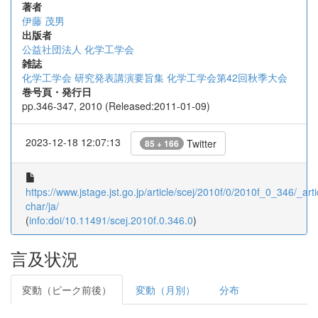
著者
伊藤 茂男
出版者
公益社団法人 化学工学会
雑誌
化学工学会 研究発表講演要旨集 化学工学会第42回秋季大会
巻号頁・発行日
pp.346-347, 2010 (Released:2011-01-09)
2023-12-18 12:07:13
Twitter
85 + 166
https://www.jstage.jst.go.jp/article/scej/2010f/0/2010f_0_346/_arti
char/ja/
(
info:doi/10.11491/scej.2010f.0.346.0
)
言及状況
変動（ピーク前後）
変動（月別）
分布