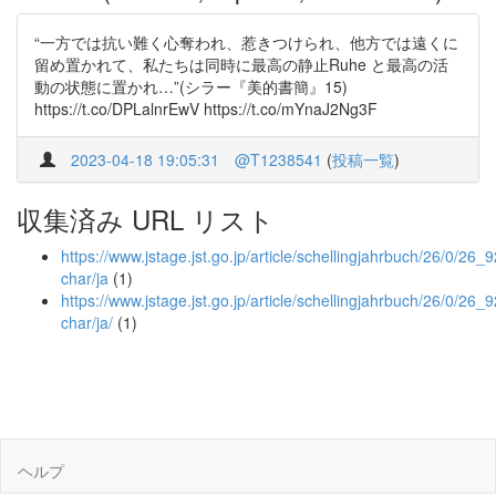
“一方では抗い難く心奪われ、惹きつけられ、他方では遠くに
留め置かれて、私たちは同時に最高の静止Ruhe と最高の活
動の状態に置かれ…”(シラー『美的書簡』15)
https://t.co/DPLalnrEwV https://t.co/mYnaJ2Ng3F
2023-04-18 19:05:31
@T1238541
(
投稿一覧
)
収集済み URL リスト
https://www.jstage.jst.go.jp/article/schellingjahrbuch/26/0/26_92
char/ja
(1)
https://www.jstage.jst.go.jp/article/schellingjahrbuch/26/0/26_92
char/ja/
(1)
ヘルプ