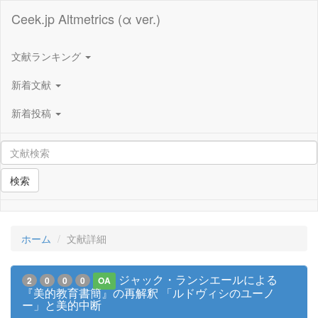
Ceek.jp Altmetrics (α ver.)
文献ランキング
新着文献
新着投稿
検索
ホーム
文献詳細
ジャック・ランシエールによる
2
0
0
0
OA
『美的教育書簡』の再解釈 「ルドヴィシのユーノ
ー」と美的中断