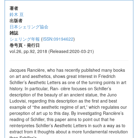
著者
鈴木 亘
出版者
日本シェリング協会
雑誌
シェリング年報
(
ISSN:09194622
)
巻号頁・発行日
vol.26, pp.92, 2018 (Released:2020-03-21)
Jacques Rancière, who has recently published many books
on art and aesthetics, shows great interest in Friedrich
Schiller’s Aesthetic Letters as one of the turning points in art
history. In particular, Ran- cière focuses on Schiller’s
description of the beauty of an ancient statue, the Juno
Ludovisi, regarding this description as the first and best
example of “the aesthetic regime of art,” which regulates our
perception of art up to this day. By investigating Rancière’s
reading of Schiller, this paper aims to point out that he
reinterpretes Schiller’s Aesthetic Letters in such a way as to
extract from it thoughts about a more fundamental revolution
than Schiller’s.