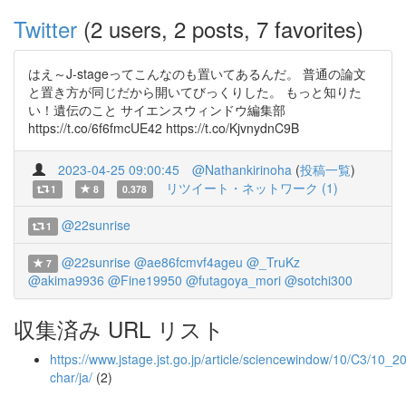
Twitter
(2 users, 2 posts, 7 favorites)
はえ～J-stageってこんなのも置いてあるんだ。 普通の論文
と置き方が同じだから開いてびっくりした。 もっと知りた
い！遺伝のこと サイエンスウィンドウ編集部
https://t.co/6f6fmcUE42 https://t.co/KjvnydnC9B
2023-04-25 09:00:45
@Nathankirinoha
(
投稿一覧
)
リツイート・ネットワーク (1)
1
8
0.378
@22sunrise
1
@22sunrise
@ae86fcmvf4ageu
@_TruKz
7
@akima9936
@Fine19950
@futagoya_mori
@sotchi300
収集済み URL リスト
https://www.jstage.jst.go.jp/article/sciencewindow/10/C3/10_2
char/ja/
(2)