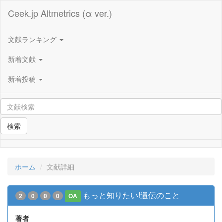
Ceek.jp Altmetrics (α ver.)
文献ランキング
新着文献
新着投稿
検索
ホーム
文献詳細
もっと知りたい!遺伝のこと
2
0
0
0
OA
著者