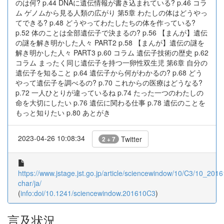
のは何? p.44 DNAに遺伝情報が書き込まれている? p.46 コラ
ム ゲノムから見る人類の広がり 第5章 わたしの体はどうやっ
てできる? p.48 どうやってわたしたちの体を作っている?
p.52 体のことは全部遺伝子で決まるの? p.56 【まんが】遺伝
の謎を解き明かした人々 PART2 p.58 【まんが】遺伝の謎を
解き明かした人々 PART3 p.60 コラム 遺伝子技術の歴史 p.62
コラム まったく同じ遺伝子を持つ一卵性双生児 第6章 自分の
遺伝子を知ること p.64 遺伝子から何がわかるの? p.68 どう
やって遺伝子を調べるの? p.70 これからの医療はどうなる?
p.72 一人ひとりが違っているね p.74 たった一つのわたしの
命を大切にしたい p.76 遺伝に関わる仕事 p.78 遺伝のことを
もっと知りたい p.80 あとがき
2023-04-26 10:08:34
Twitter
2 + 7
https://www.jstage.jst.go.jp/article/sciencewindow/10/C3/10_2016
char/ja/
(
info:doi/10.1241/sciencewindow.201610C3
)
言及状況