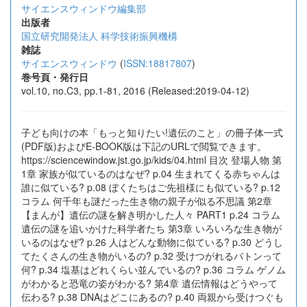
サイエンスウィンドウ編集部
出版者
国立研究開発法人 科学技術振興機構
雑誌
サイエンスウィンドウ
(
ISSN:18817807
)
巻号頁・発行日
vol.10, no.C3, pp.1-81, 2016 (Released:2019-04-12)
子ども向けの本「もっと知りたい!遺伝のこと」の冊子体一式
(PDF版)およびE-BOOK版は下記のURLで閲覧できます。
https://sciencewindow.jst.go.jp/kids/04.html 目次 登場人物 第
1章 家族が似ているのはなぜ? p.04 生まれてくる赤ちゃんは
誰に似ている? p.08 ぼくたちはご先祖様にも似ている? p.12
コラム 何千年も謎だった生き物の親子が似る不思議 第2章
【まんが】遺伝の謎を解き明かした人々 PART1 p.24 コラム
遺伝の謎を追いかけた科学者たち 第3章 いろいろな生き物が
いるのはなぜ? p.26 人はどんな動物に似ている? p.30 どうし
てたくさんの生き物がいるの? p.32 受けつがれるバトンって
何? p.34 塩基はどれくらい並んでいるの? p.36 コラム ゲノム
がわかると恐竜の姿がわかる? 第4章 遺伝情報はどうやって
伝わる? p.38 DNAはどこにあるの? p.40 両親から受けつぐも