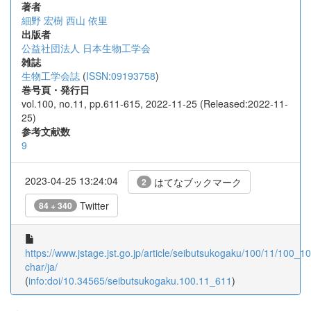
著者
細野 宏樹
西山 依里
出版者
公益社団法人 日本生物工学会
雑誌
生物工学会誌
(
ISSN:09193758
)
巻号頁・発行日
vol.100, no.11, pp.611-615, 2022-11-25 (Released:2022-11-
25)
参考文献数
9
2023-04-25 13:24:04
はてなブックマーク
2
Twitter
84 + 340
https://www.jstage.jst.go.jp/article/seibutsukogaku/100/11/100_10
char/ja/
(
info:doi/10.34565/seibutsukogaku.100.11_611
)