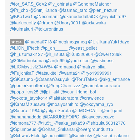
@for_SARS_CoV2
@y_ohinata
@GenomeMatcher
@Pr_cho
@ShinjiKanda
@fasmac_taro
@pien_nezumi
@KKo1wa1
@Necomani
@okanededaitaiOK
@nyuichiro97
@karieeeetty
@druoh
@Unory0001
@oxkawaka
@kuimakuri
@tokurontinus
@hueda0718
@meqlmeqsmeq
@Uk1kanaYuk1dayo
264
@LION_IPtech
@p_on_____
@yeast_pellet
@h_uzumaki127
@h_risuta
@K08320904
@Qwer1239k
@30Morinokuma
@janjin99
@youjo_tec
@yakimessi
@LIOMxyUvfZ34W84
@rdmasud
@matryo_sika
@FujichikaT
@tatsukitei
@wanta24
@ryo19999991
@SKutsuno
@OsanaiYasuyuki
@ToruTakeo
@akg_entrance
@poolerkasotteru
@YongChan_zzz
@namatameuraura
@popo_kns25
@jip1_akt
@your_friend_bot
@yokota_tayoko14
@akitatoratora
@crawlence
@KantaMizusawa
@moaiyoshihiro
@yokoyama_ryo
@Satoru_1984
@yuiga_keruta
@_MOFCAT_
@nejigami
@anananadddg
@DAISUKEPOIPOI
@cavecavecave
@iomona777
@1u5t_
@saka_saka59
@shizuku50312776
@Splumbeus
@Gohan_Shikanai
@overground0215
@SchwarzField
@shoichiiiiiiiii
@Kamisuky
@takeshi_sakuno