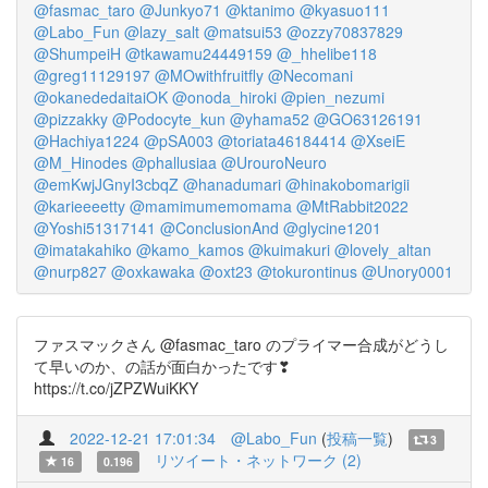
@fasmac_taro
@Junkyo71
@ktanimo
@kyasuo111
@Labo_Fun
@lazy_salt
@matsui53
@ozzy70837829
@ShumpeiH
@tkawamu24449159
@_hhelibe118
@greg11129197
@MOwithfruitfly
@Necomani
@okanededaitaiOK
@onoda_hiroki
@pien_nezumi
@pizzakky
@Podocyte_kun
@yhama52
@GO63126191
@Hachiya1224
@pSA003
@toriata46184414
@XseiE
@M_Hinodes
@phallusiaa
@UrouroNeuro
@emKwjJGnyI3cbqZ
@hanadumari
@hinakobomarigii
@karieeeetty
@mamimumemomama
@MtRabbit2022
@Yoshi51317141
@ConclusionAnd
@glycine1201
@imatakahiko
@kamo_kamos
@kuimakuri
@lovely_altan
@nurp827
@oxkawaka
@oxt23
@tokurontinus
@Unory0001
ファスマックさん @fasmac_taro のプライマー合成がどうし
て早いのか、の話が面白かったです❣
https://t.co/jZPZWuiKKY
2022-12-21 17:01:34
@Labo_Fun
(
投稿一覧
)
3
リツイート・ネットワーク (2)
16
0.196