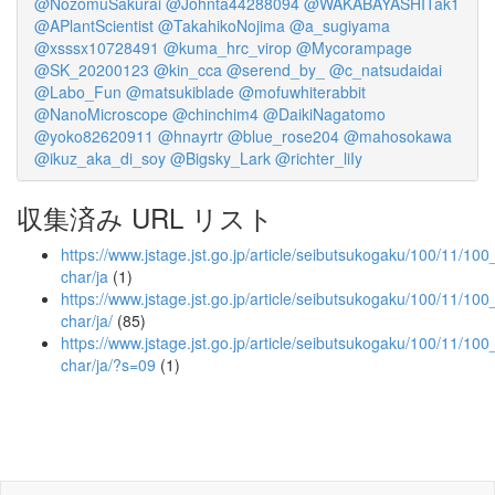
@NozomuSakurai
@Johnta44288094
@WAKABAYASHITak1
@APlantScientist
@TakahikoNojima
@a_sugiyama
@xsssx10728491
@kuma_hrc_virop
@Mycorampage
@SK_20200123
@kin_cca
@serend_by_
@c_natsudaidai
@Labo_Fun
@matsukiblade
@mofuwhiterabbit
@NanoMicroscope
@chinchim4
@DaikiNagatomo
@yoko82620911
@hnayrtr
@blue_rose204
@mahosokawa
@ikuz_aka_di_soy
@Bigsky_Lark
@richter_liIy
収集済み URL リスト
https://www.jstage.jst.go.jp/article/seibutsukogaku/100/11/100
char/ja
(1)
https://www.jstage.jst.go.jp/article/seibutsukogaku/100/11/100
char/ja/
(85)
https://www.jstage.jst.go.jp/article/seibutsukogaku/100/11/100
char/ja/?s=09
(1)