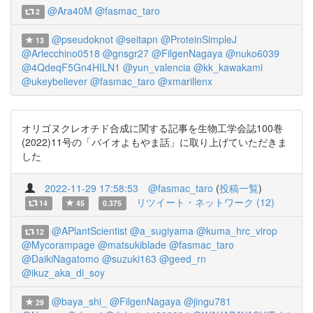
@Ara40M
@fasmac_taro
2
@pseudoknot
@seitapn
@ProteinSimpleJ
13
@Arlecchino0518
@gnsgr27
@FilgenNagaya
@nuko6039
@4QdeqF5Gn4HILN1
@yun_valencia
@kk_kawakami
@ukeybeliever
@fasmac_taro
@xmarillenx
オリゴヌクレオチド合成に関する記事を生物工学会誌100巻
(2022)11号の「バイオよもやま話」に取り上げていただきま
した
2022-11-29 17:58:53
@fasmac_taro
(
投稿一覧
)
リツイート・ネットワーク (12)
14
45
0.375
@APlantScientist
@a_sugiyama
@kuma_hrc_virop
12
@Mycorampage
@matsukiblade
@fasmac_taro
@DaikiNagatomo
@suzuki163
@geed_rn
@ikuz_aka_di_soy
@baya_shi_
@FilgenNagaya
@jingu781
29