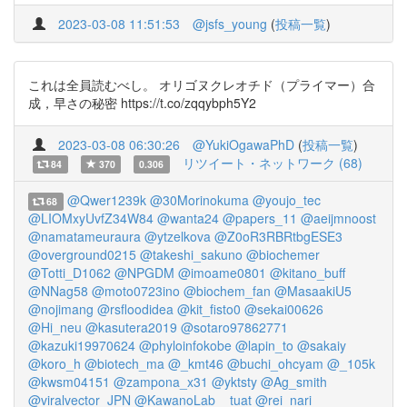
2023-03-08 11:51:53
@jsfs_young
(
投稿一覧
)
これは全員読むべし。 オリゴヌクレオチド（プライマー）合
成，早さの秘密 https://t.co/zqqybph5Y2
2023-03-08 06:30:26
@YukiOgawaPhD
(
投稿一覧
)
リツイート・ネットワーク (68)
84
370
0.306
@Qwer1239k
@30Morinokuma
@youjo_tec
68
@LIOMxyUvfZ34W84
@wanta24
@papers_11
@aeijmnoost
@namatameuraura
@ytzelkova
@Z0oR3RBRtbgESE3
@overground0215
@takeshi_sakuno
@biochemer
@Totti_D1062
@NPGDM
@imoame0801
@kitano_buff
@NNag58
@moto0723ino
@biochem_fan
@MasaakiU5
@nojimang
@rsfloodidea
@kit_fisto0
@sekai00626
@Hi_neu
@kasutera2019
@sotaro97862771
@kazuki19970624
@phyloinfokobe
@lapin_to
@sakaiy
@koro_h
@biotech_ma
@_kmt46
@buchi_ohcyam
@_105k
@kwsm04151
@zampona_x31
@yktsty
@Ag_smith
@viralvector_JPN
@KawanoLab__tuat
@rei_nari