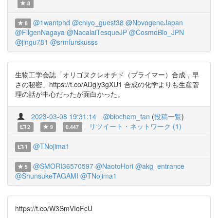
8
@1wantphd
@chiyo_guest38
@NovogeneJapan
8
@FilgenNagaya
@NacalaiTesqueJP
@CosmoBio_JPN
@jingu781
@srmfurskusss
生物工学会誌「オリゴヌクレオチド（プライマー）合成，早
さの秘密」https://t.co/ADgly3gXU1 合成の化学よりも生産管
理の話が中心だったが面白かった。
2023-03-08 19:31:14
@biochem_fan
(
投稿一覧
)
リツイート・ネットワーク (1)
2
9
0.447
@TNojima1
1
@SMORI36570597
@NaotoHori
@akg_entrance
5
@ShunsukeTAGAMI
@TNojima1
https://t.co/W3SmVIoFcU