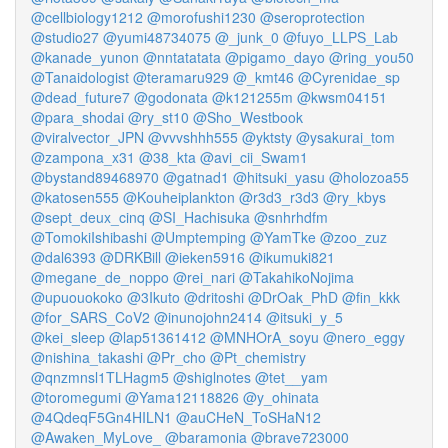
@cellbiology1212
@morofushi1230
@seroprotection
@studio27
@yumi48734075
@_junk_0
@fuyo_LLPS_Lab
@kanade_yunon
@nntatatata
@pigamo_dayo
@ring_you50
@Tanaidologist
@teramaru929
@_kmt46
@Cyrenidae_sp
@dead_future7
@godonata
@k121255m
@kwsm04151
@para_shodai
@ry_st10
@Sho_Westbook
@viralvector_JPN
@vvvshhh555
@yktsty
@ysakurai_tom
@zampona_x31
@38_kta
@avi_cii_Swam1
@bystand89468970
@gatnad1
@hitsuki_yasu
@holozoa55
@katosen555
@Kouheiplankton
@r3d3_r3d3
@ry_kbys
@sept_deux_cinq
@SI_Hachisuka
@snhrhdfm
@TomokiIshibashi
@Umptemping
@YamTke
@zoo_zuz
@dal6393
@DRKBill
@ieken5916
@ikumuki821
@megane_de_noppo
@rei_nari
@TakahikoNojima
@upuouokoko
@3Ikuto
@dritoshi
@DrOak_PhD
@fin_kkk
@for_SARS_CoV2
@inunojohn2414
@itsuki_y_5
@kei_sleep
@lap51361412
@MNHOrA_soyu
@nero_eggy
@nishina_takashi
@Pr_cho
@Pt_chemistry
@qnzmnsl1TLHagm5
@shiglnotes
@tet__yam
@toromegumi
@Yama12118826
@y_ohinata
@4QdeqF5Gn4HILN1
@auCHeN_ToSHaN12
@Awaken_MyLove_
@baramonia
@brave723000