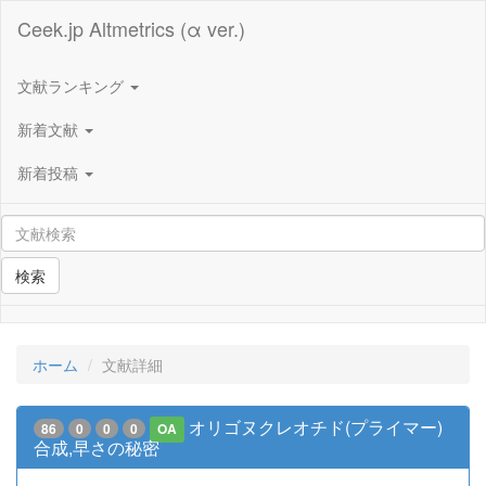
Ceek.jp Altmetrics (α ver.)
文献ランキング
新着文献
新着投稿
検索
ホーム
文献詳細
オリゴヌクレオチド(プライマー)
86
0
0
0
OA
合成,早さの秘密