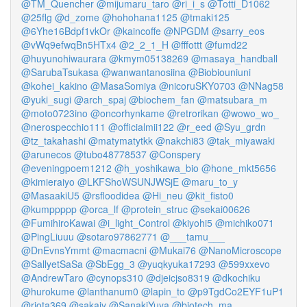
@TM_Quencher
@mijumaru_taro
@ri_i_s
@Totti_D1062
@25flg
@d_zome
@hohohana1125
@tmaki125
@6Yhe16Bdpf1vkOr
@kaincoffe
@NPGDM
@sarry_eos
@vWq9efwqBn5HTx4
@2_2_1_H
@fffottt
@fumd22
@huyunohiwaurara
@kmym05138269
@masaya_handball
@SarubaTsukasa
@wanwantanosiina
@Biobiouniuni
@kohei_kakino
@MasaSomiya
@nicoruSKY0703
@NNag58
@yuki_sugi
@arch_spaj
@biochem_fan
@matsubara_m
@moto0723ino
@oncorhynkame
@retrorikan
@wowo_wo_
@nerospecchio111
@officialmii122
@r_eed
@Syu_grdn
@tz_takahashi
@matymatytkk
@nakchi83
@tak_miyawaki
@arunecos
@tubo48778537
@Conspery
@eveningpoem1212
@h_yoshikawa_bio
@hone_mkt5656
@kimieraiyo
@LKFShoWSUNJWSjE
@maru_to_y
@MasaakiU5
@rsfloodidea
@Hi_neu
@kit_fisto0
@kumppppp
@orca_lf
@protein_struc
@sekai00626
@FumihiroKawai
@i_light_Control
@kiyohi5
@michiko071
@PingLiuuu
@sotaro97862771
@___tamu___
@DnEvnsYmmt
@macmacni
@Mukai76
@NanoMicroscope
@SallyetSaSa
@SbEgg_3
@yuqkyuka17293
@599xxevo
@AndrewTaro
@cynops310
@djeicjso8319
@dkochiku
@hurokume
@lanthanum0
@lapin_to
@p9TgdCo2EYF1uP1
@riota369
@sakaiy
@SanakiYuya
@biotech_ma