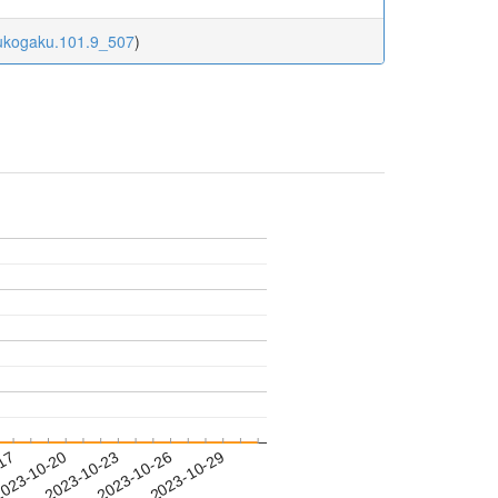
sukogaku.101.9_507
)
-17
023-10-20
2023-10-23
2023-10-26
2023-10-29