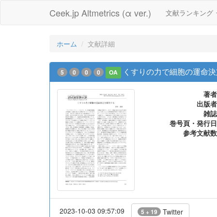
Ceek.jp Altmetrics (α ver.)
文献ランキング
ホーム
文献詳細
くすりの力で細胞の運命決
5
0
0
0
OA
著者
出版者
雑誌
巻号頁・発行日
参考文献数
2023-10-03 09:57:09
Twitter
5 + 19