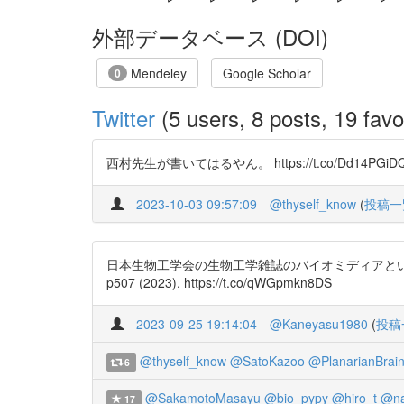
外部データベース (DOI)
Mendeley
Google Scholar
0
Twitter
(5 users, 8 posts, 19 favo
西村先生が書いてはるやん。 https://t.co/Dd14PGiD
2023-10-03 09:57:09
@thyself_know
(
投稿一
日本生物工学会の生物工学雑誌のバイオミディアという
p507 (2023). https://t.co/qWGpmkn8DS
2023-09-25 19:14:04
@Kaneyasu1980
(
投稿
@thyself_know
@SatoKazoo
@PlanarianBrai
6
@SakamotoMasayu
@bio_pypy
@hiro_t
@na
17