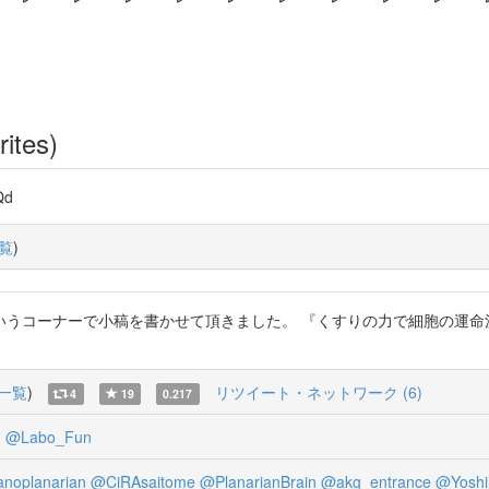
rites)
Qd
覧
)
コーナーで小稿を書かせて頂きました。 『くすりの力で細胞の運命決定を
一覧
)
リツイート・ネットワーク (6)
4
19
0.217
n
@Labo_Fun
noplanarian
@CiRAsaitome
@PlanarianBrain
@akg_entrance
@Yoshi