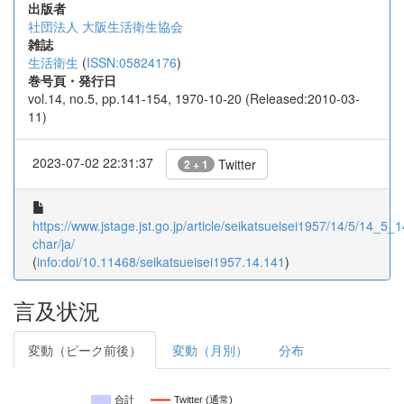
出版者
社団法人 大阪生活衛生協会
雑誌
生活衛生
(
ISSN:05824176
)
巻号頁・発行日
vol.14, no.5, pp.141-154, 1970-10-20 (Released:2010-03-
11)
2023-07-02 22:31:37
Twitter
2 + 1
https://www.jstage.jst.go.jp/article/seikatsueisei1957/14/5/14_5_14
char/ja/
(
info:doi/10.11468/seikatsueisei1957.14.141
)
言及状況
変動（ピーク前後）
変動（月別）
分布
合計
Twitter (通常)