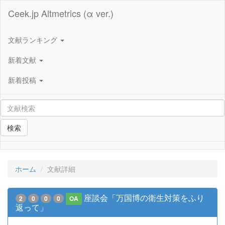
Ceek.jp Altmetrics (α ver.)
文献ランキング
新着文献
新着投稿
検索
ホーム
文献詳細
座談会「万国博の衛生対策をふり
2
0
0
0
OA
返って」