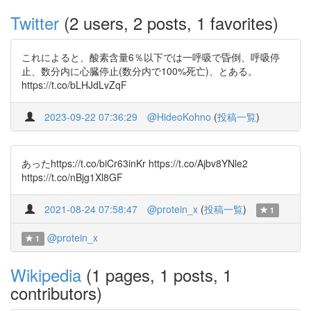
Twitter
(2 users, 2 posts, 1 favorites)
これによると、酸素含量6％以下では一呼吸で昏倒、呼吸停
止、数分内に心臓停止(数分内で100%死亡)、とある。
https://t.co/bLHJdLvZqF
2023-09-22 07:36:29
@HideoKohno
(
投稿一覧
)
あったhttps://t.co/biCr63inKr https://t.co/Ajbv8YNle2
https://t.co/nBjg1Xl8GF
2021-08-24 07:58:47
@protein_x
(
投稿一覧
)
1
@protein_x
1
Wikipedia
(1 pages, 1 posts, 1
contributors)