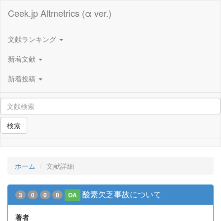
Ceek.jp Altmetrics (α ver.)
文献ランキング
新着文献
新着投稿
検索
ホーム
文献詳細
酸素欠乏事故について
3
0
0
0
OA
著者