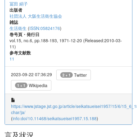
冨田 絹子
出版者
社団法人 大阪生活衛生協会
雑誌
生活衛生
(
ISSN:05824176
)
巻号頁・発行日
vol.15, no.6, pp.188-193, 1971-12-20 (Released:2010-03-
11)
参考文献数
11
2023-09-22 07:36:29
Twitter
2 + 1
Wikipedia
1 + 1
https://www.jstage.jst.go.jp/article/seikatsueisei1957/15/6/15_6_18
char/ja/
(
info:doi/10.11468/seikatsueisei1957.15.188
)
言及状況