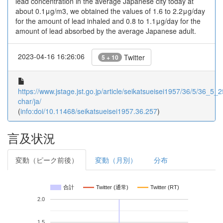
lead concentration in the average Japanese city today at
about 0.1μg/m3, we obtained the values of 1.6 to 2.2μg/day
for the amount of lead inhaled and 0.8 to 1.1μg/day for the
amount of lead absorbed by the average Japanese adult.
2023-04-16 16:26:06
Twitter
5 + 10
https://www.jstage.jst.go.jp/article/seikatsueisei1957/36/5/36_5_25
char/ja/
(
info:doi/10.11468/seikatsueisei1957.36.257
)
言及状況
変動（ピーク前後）
変動（月別）
分布
合計
Twitter (通常)
Twitter (RT)
2.0
1.5