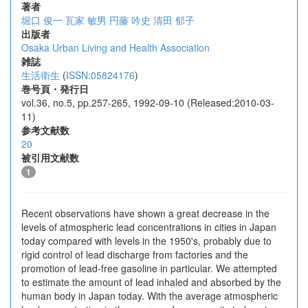
著者
堀口 俊一
瓦家 敏男
円藤 吟史
清田 郁子
出版者
Osaka Urban Living and Health Association
雑誌
生活衛生
(
ISSN:05824176
)
巻号頁・発行日
vol.36, no.5, pp.257-265, 1992-09-10 (Released:2010-03-
11)
参考文献数
20
被引用文献数
1
Recent observations have shown a great decrease in the
levels of atmospheric lead concentrations in cities in Japan
today compared with levels in the 1950's, probably due to
rigid control of lead discharge from factories and the
promotion of lead-free gasoline in particular. We attempted
to estimate the amount of lead inhaled and absorbed by the
human body in Japan today. With the average atmospheric