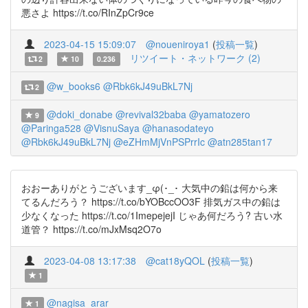
悪さよ https://t.co/RInZpCr9ce
2023-04-15 15:09:07
@noueniroya1
(
投稿一覧
)
リツイート・ネットワーク (2)
2
10
0.236
@w_books6
@Rbk6kJ49uBkL7Nj
2
@doki_donabe
@revival32baba
@yamatozero
9
@Paringa528
@VisnuSaya
@hanasodateyo
@Rbk6kJ49uBkL7Nj
@eZHmMjVnPSPrrIc
@atn285tan17
おおーありがとうございます_φ(･_･ 大気中の鉛は何から来
てるんだろう？ https://t.co/bYOBccOO3F 排気ガス中の鉛は
少なくなった https://t.co/1ImepejejI じゃあ何だろう? 古い水
道管？ https://t.co/mJxMsq2O7o
2023-04-08 13:17:38
@cat18yQOL
(
投稿一覧
)
1
@nagisa_arar
1