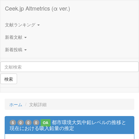
Ceek.jp Altmetrics (α ver.)
文献ランキング
新着文献
新着投稿
検索
ホーム
文献詳細
都市環境大気中鉛レベルの推移と
5
0
0
0
OA
現在における吸入鉛量の推定