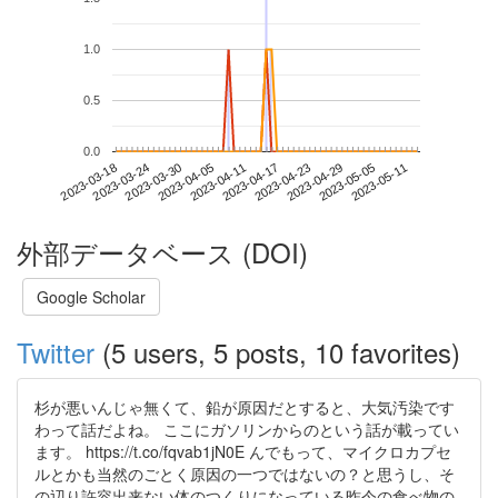
1.0
0.5
0.0
2023-05-05
2023-03-18
2023-04-05
2023-04-23
2023-05-11
2023-03-24
2023-04-11
2023-04-29
2023-03-30
2023-04-17
外部データベース (DOI)
Google Scholar
Twitter
(5 users, 5 posts, 10 favorites)
杉が悪いんじゃ無くて、鉛が原因だとすると、大気汚染です
わって話だよね。 ここにガソリンからのという話が載ってい
ます。 https://t.co/fqvab1jN0E んでもって、マイクロカプセ
ルとかも当然のごとく原因の一つではないの？と思うし、そ
の辺り許容出来ない体のつくりになっている昨今の食べ物の