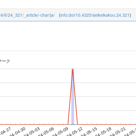
24/6/24_321/_article/-char/ja/
(
info:doi/10.4325/seikeikakou.24.321
)
マーク
2024-05-18
2024-05-21
2024-05
-04-27
2
2024-04-30
2024-05-03
2024-05-06
2024-05-09
2024-05-12
2024-05-15