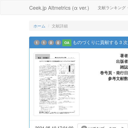
Ceek.jp Altmetrics (α ver.)
文献ランキング
ホーム
文献詳細
ものづくりに貢献する 3 次元射
1
1
0
0
OA
著者
出版者
雑誌
巻号頁・発行日
参考文献数
2024-05-10 17:01:00