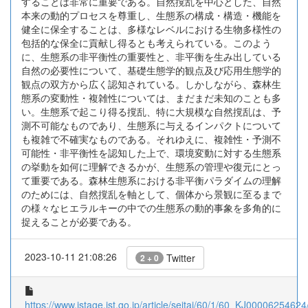
することは非常に重要である。自然撹乱を中心とした、自然
本来の動的プロセスを尊重し、生態系の構成・構造・機能を
健全に保全することは、多様なレベルにおける生物多様性の
包括的な保全に貢献し得るとも考えられている。このよう
に、生態系の非平衡性の重要性と、非平衡を生み出している
自然の必要性について、基礎生態学的観点及び応用生態学的
観点の双方から広く認知されている。しかしながら、森林生
態系の変動性・複雑性については、まだまだ未知のことも多
い。生態系で起こり得る撹乱、特に大規模な自然撹乱は、予
測不可能なものであり、生態系に与えるインパクトについて
も複雑で不確実なものである。それゆえに、複雑性・予測不
可能性・非平衡性を認知した上で、環境変動に対する生態系
の挙動を如何に理解できるかが、生態系の管理や復元にとっ
て重要である。森林生態系における非平衡パラダイムの理解
のためには、自然撹乱を軸として、個体から景観に至るまで
の様々なヒエラルキーの中での生態系の動的事象を多角的に
捉えることが必要である。
2023-10-11 21:08:26
Twitter
2 + 0
https://www.jstage.jst.go.jp/article/seitai/60/1/60_KJ00006254624/