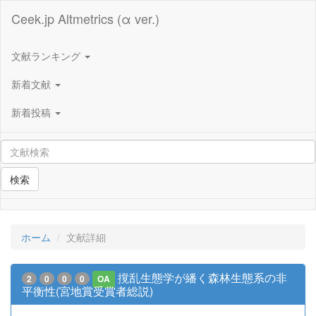
Ceek.jp Altmetrics (α ver.)
文献ランキング
新着文献
新着投稿
検索
ホーム
文献詳細
撹乱生態学が繙く森林生態系の非
2
0
0
0
OA
平衡性(宮地賞受賞者総説)