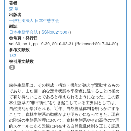
著者
森 章
出版者
一般社団法人 日本生態学会
雑誌
日本生態学会誌
(
ISSN:00215007
)
巻号頁・発行日
vol.60, no.1, pp.19-39, 2010-03-31 (Released:2017-04-20)
参考文献数
182
被引用文献数
2
森林生態系は、その構成・構造・機能が絶えず変動するもの
であり、また画一的な定常状態や平衡点に達することは極め
て有り得ないことであると考えられるようになった。この森
林生態系の"非平衡性"を引き起こしている主要因としては、
自然撹乱が挙げられる。近年、自然撹乱体制を明らかにする
ことで、森林生態系の動態がより明らかになってきた。現在
の陸域の生態系管理において、森林生態系やその高位の地理
的スケールにある景観に内在する自然撹乱体制を正しく認識