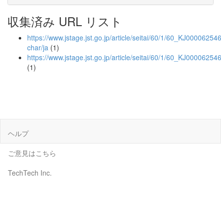
収集済み URL リスト
https://www.jstage.jst.go.jp/article/seitai/60/1/60_KJ000062546
char/ja
(1)
https://www.jstage.jst.go.jp/article/seitai/60/1/60_KJ00006254
(1)
ヘルプ
ご意見はこちら
TechTech Inc.