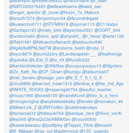
@skareyou
@Key86398922
@hattoriSan4
@i_dash
@SATO320276493
@willowstreams
@kasei_san
@anger_spector
@_zocat
@Huton_To_Makura
@srouth7274
@myonmyon34
@Azumahikigael
@kuwaccho0711
@STFMK918
@syonan113
@C11katao
@Santapo123
@misty_kirie
@ayamitsu0321
@OGRT_604
@uroboros60
@amo_spl2
@ariyoshi_
@r_hexar
@seta1128
@Rald1991
@NAnarchoNanachi
@saitouotorihiki
@9gA28aBPNLSqtTW
@aratama_bashi
@ruby_U
@syun8679
@punix2zery
@LandscapesIn___
@featherogs
@gutuikai
@LiEat_D
@to_ri3
@Kuralin222
@kantanchokotan
@3fdd5sa
@yuuyuuyuuyuu10
@itijyotaro
@Zo_Kath_Ra
@CP_Clown
@buregu
@tatsumiya07
@ciel_Sorairo
@tokage_yam
@N_E_T_S_I_Q_S
@Jmz8898
@bwrned_mawr1510
@lindow_k
@the_3rd_Age
@WHITE_ROOK2
@nopanoga0704
@soulful_teacher
@muyu1990
@ane46105
@naoskihund
@hiro_is_a_hero
@ninngenngirai
@woykiakesekaiky
@lenslet
@namakon_46
@MeierLink_Z
@JRRTrollkin
@catsfreaknokyo
@tantaros612
@hideyuki764
@perique_zero
@iXvvv_vvvXi
@kiyohi5
@9nsQcClavNM90Gm
@coco00500
@kawarawarazu
@just8joey
@Teppei_Yttria
@kouso0
@K_Waksan
@ray_yut
@aeijmnoost
@13C_jusando