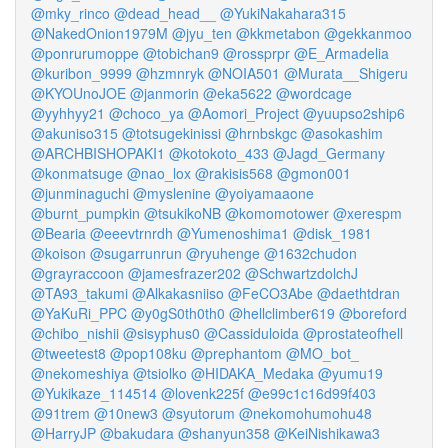
@mky_rinco
@dead_head__
@YukiNakahara315
@NakedOnion1979M
@jyu_ten
@kkmetabon
@gekkanmoo
@ponrurumoppe
@tobichan9
@rossprpr
@E_Armadelia
@kuribon_9999
@hzmnryk
@NOIA501
@Murata__Shigeru
@KYOUnoJOE
@janmorin
@eka5622
@wordcage
@yyhhyy21
@choco_ya
@Aomori_Project
@yuupso2ship6
@akuniso315
@totsugekinissi
@hrnbskgc
@asokashim
@ARCHBISHOPAKI1
@kotokoto_433
@Jagd_Germany
@konmatsuge
@nao_lox
@rakisis568
@gmon001
@junminaguchi
@myslenine
@yoiyamaaone
@burnt_pumpkin
@tsukikoNB
@komomotower
@xerespm
@Bearia
@eeevtrnrdh
@Yumenoshima1
@disk_1981
@koison
@sugarrunrun
@ryuhenge
@1632chudon
@grayraccoon
@jamesfrazer202
@SchwartzdolchJ
@TA93_takumi
@Alkakasniiso
@FeCO3Abe
@daethtdran
@YaKuRi_PPC
@y0gS0th0th0
@hellclimber619
@boreford
@chibo_nishii
@sisyphus0
@Cassiduloida
@prostateofhell
@tweetest8
@pop108ku
@prephantom
@MO_bot_
@nekomeshiya
@tsiolko
@HIDAKA_Medaka
@yumu19
@Yukikaze_114514
@lovenk225f
@e99c1c16d99f403
@91trem
@10new3
@syutorum
@nekomohumohu48
@HarryJP
@bakudara
@shanyun358
@KeiNishikawa3