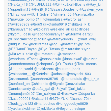
@HaKu_416
@PLUPLU222
@Q44kL8XzIH8oshs
@Ray_Ichi
@upperlimit13
@Reji6_6
@BasaraDoudesho
@zyaken_yoru
@kinay_gsr
@KUH_Solver
@sinners_00
@semispatha
@mayuge_bomb
@T_tokumutaisa
@hydro_ash
@avril696969
@teru3
@kotsubu0919
@shitake_k_b_
@karasuyamad
@zolda99
@selene_air
@aoiitinose
@kyomu_desu
@neconeconyanyan
@StormyHeart23
@FishedAnchor
@aoiiiin
@wtfareyoudoin__
@kart_oyaji
@mig31_fox
@reielfaress
@log_
@hattifnat
@y_prsl
@FZR400RRnyan
@Ryo_Tatsuo
@mitarashi180yen
@Aki3210_snkn
@kumataro33
@7mencho
@vendetta_VTseek
@reipokezuki
@hinakawaP
@keizine
@nanndemomou
@chopariG
@O_Touhu
@Tofu_mentis
@U3_the_world
@makkareru
@autumn_book
@voiceactor__
@KuriAlain
@udosttc
@moyashi1503
@ssssoumak
@sunahara357951
@nununufufu
@n_t_k_s
@seafood_on
@shinohito
@Sigrale
@mazuisake
@annicecandy
@ue2a_gal
@h8ejyuif
@ori_takita
@momojam0107
@m_suikyou
@Hirosiwww
@deporika
@kazu000001
@atscat44
@3794YUKI
@cancer7014
@fools_gold123
@nanbuchou
@longgoodbye0629
@yakitarakokimer
@yukiSakia
@Beyondtheslope