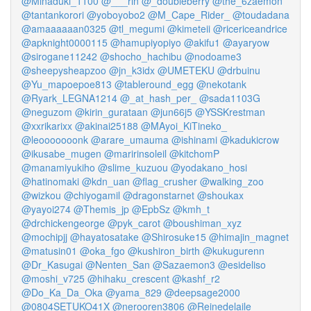
@Minaduki_1100
@___rin
@_doubleberry
@the_6zaemon
@tantankorori
@yoboyobo2
@M_Cape_Rider_
@toudadana
@amaaaaaan0325
@tl_megumi
@kimeteii
@ricericeandrice
@apknight0000115
@hamupiyopiyo
@akifu1
@ayaryow
@sirogane11242
@shocho_hachibu
@nodoame3
@sheepysheapzoo
@jn_k3idx
@UMETEKU
@drbuinu
@Yu_mapoepoe813
@tableround_egg
@nekotank
@Ryark_LEGNA1214
@_at_hash_per_
@sada1103G
@neguzom
@kirin_gurataan
@jun66j5
@YSSKrestman
@xxrikarixx
@akinai25188
@MAyoi_KiTineko_
@leooooooonk
@arare_umauma
@ishinami
@kadukicrow
@ikusabe_mugen
@maririnsoleil
@kitchomP
@manamiyukiho
@slime_kuzuou
@yodakano_hosi
@hatinomaki
@kdn_uan
@flag_crusher
@walking_zoo
@wizkou
@chiyogamil
@dragonstarnet
@shoukax
@yayoi274
@Themis_jp
@EpbSz
@kmh_t
@drchickengeorge
@pyk_carot
@boushiman_xyz
@mochipjj
@hayatosatake
@Shirosuke15
@himajin_magnet
@matusin01
@oka_fgo
@kushiron_birth
@kukugurenn
@Dr_Kasugai
@Nenten_San
@Sazaemon3
@esideliso
@moshi_v725
@hihaku_crescent
@kashf_r2
@Do_Ka_Da_Oka
@yama_829
@deepsage2000
@0804SETUKO41X
@nerooren3806
@Reinedelaile