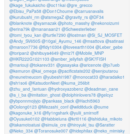
@kage_fukukaicho
@oc11kai
@gre_grecco
@Ebisu_PaPa58
@Don1Choume
@carrusnavalis
@kurubushi_rm
@atsmegaZ
@gravity_rs
@DF34
@blanknote
@syamazak
@photo_masshy
@nekonoizumi
@erina79k
@mananaan21
@Schwesterlieber
@tomi_tyou_kan
@turtle7290
@lostman
@Si_SJ_MOSFET
@Andy_SV650S
@10gal_Ayumu_146
@msattova
@satinasi
@maroon7736
@fldy10304
@loveearth1004
@Leber_gebe
@toripan2
@shibuya4649
@miz7f
@Mobile_MNP
@HKR222G1021103
@amber_jellyfish
@SK7FISH
@mariouji
@tokarev331
@gssayaka
@aricenote
@jo7ueb
@kemuron
@kai_omega
@pacificstate202
@senjoutarou
@neunetneucom
@yubeshi1987
@monocat33
@haradaiko1
@sh1so6
@KatsudonNeet
@kuma_256bit
@zhu_and_fantuan
@hydroxyazobenz
@deadman_cane
@a_i_ba
@imitation_ghost
@dolphinlovers78
@gelcyz
@ybponnmojiyjo
@pankass_black
@Hachi5963
@Oolong0123
@Mezashi_conf
@wild8duck
@oume
@kagonuke_k16
@fly1ngshark
@yulii_smirnoff
@Oyusuke0102
@Habbieluna
@krt0116
@ishiduka_mikoto
@takamotoatusi
@simula_cre
@hiroyuki_tsu
@Saratter
@Neko_334
@Toranosuke007
@hidephilax
@neko_mimisky