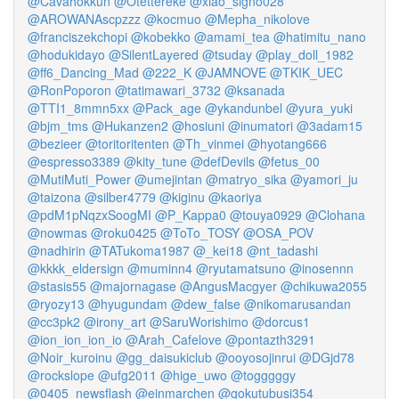
@Cavahokkun
@Otettereke
@xiao_signo028
@AROWANAscpzzz
@kocmuo
@Mepha_nikolove
@franciszekchopi
@kobekko
@amami_tea
@hatimitu_nano
@hodukidayo
@SilentLayered
@tsuday
@play_doll_1982
@ff6_Dancing_Mad
@222_K
@JAMNOVE
@TKIK_UEC
@RonPoporon
@tatimawari_3732
@ksanada
@TTI1_8mmn5xx
@Pack_age
@ykandunbel
@yura_yuki
@bjm_tms
@Hukanzen2
@hosiuni
@inumatori
@3adam15
@bezieer
@toritoritenten
@Th_vinmei
@hyotang666
@espresso3389
@kity_tune
@defDevils
@fetus_00
@MutiMuti_Power
@umejintan
@matryo_sika
@yamori_ju
@taizona
@silber4779
@kiginu
@kaoriya
@pdM1pNqzxSoogMI
@P_Kappa0
@touya0929
@Clohana
@nowmas
@roku0425
@ToTo_TOSY
@OSA_POV
@nadhirin
@TATukoma1987
@_kei18
@nt_tadashi
@kkkk_eldersign
@muminn4
@ryutamatsuno
@inosennn
@stasis55
@majornagase
@AngusMacgyer
@chikuwa2055
@ryozy13
@hyugundam
@dew_false
@nikomarusandan
@cc3pk2
@irony_art
@SaruWorishimo
@dorcus1
@ion_ion_ion_io
@Arah_Cafelove
@pontazth3291
@Noir_kuroinu
@gg_daisukiclub
@ooyosojinrui
@DGjd78
@rockslope
@ufg2011
@hige_uwo
@togggggy
@0405_newsflash
@einmarchen
@gokutubusi354