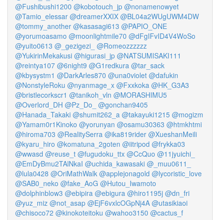
@Fushibushi1200
@kobotouch_jp
@nonamenowyet
@Tamio_elessar
@dreamerXXIX
@BL04a2WUgUWM4DW
@tommy_another
@kasasagi613
@PAPIO_ONE
@yorumoasamo
@moonlightmile70
@dFgIFvID4V4WoSo
@yuito0613
@_gezigezi_
@Romeozzzzzz
@YukirinMekakusi
@higurasi_jp
@NATSUMISAKI111
@reintya107
@6night9
@G1redkura
@tar_sack
@kbysystm1
@DarkArles870
@una0violet
@dafukin
@NonstyleRoku
@nyanmage_x
@Fxxkoka
@HK_G3A3
@bristlecorkscr1
@tanikoh_vln
@MORASHIMU5
@Overlord_DH
@Pz_Do_
@gonchan9405
@Hanada_Takaki
@shumit262_a
@takayuki1215
@mogizm
@Yamam0r1Kinoko
@yorunyan
@osamu30363
@htmkhtmi
@hiroma703
@RealitySerra
@ika819rider
@XueshanMeili
@kyaru_hiro
@komatuna_2goten
@iitripod
@frykka03
@wwasd
@reuse_t
@fugudoku_ttx
@CcQuo
@11jyuichi_
@EmDyBmu2TAlNkaI
@uchida_kawasaki
@_muu0611_
@lula0428
@OriMathWalk
@applejonagold
@lycoristic_love
@SAB0_neko
@fake_AoG
@Hutou_Iwamoto
@dolphinblow3
@ebipira
@ebigura
@hiro1195j
@dn_fri
@yuz_miz
@not_asap
@EjF6vxlcOGpNj4A
@utasikiaoi
@chisoco72
@kinokoteitoku
@wahoo3150
@cactus_f