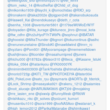
@feelingood_snb
@minority2010
@vel_fenrir
@tom_neko_14
@AnotheRai
@Child_of_dog
@mikomiko1939
@laychi_k
@omochidao
@RXO_srp
@lronakemi
@taka2002e
@pigpen248
@takanobukosuda
@Haswell_Kai
@mendokuseyo
@deth_r_cota
@senha_1008
@aventurier5801
@1t79seW0WoErW7F
@otoyaden
@Kita_kurage
@kituneco_jinro
@moai_kota
@ftw_cdhn
@hz2uHyoP7hTW9Pk
@sophnut
@IBATAR
@ghoostst
@MitaThunder
@bgnori
@tokurontinus
@asihc
@nerunerunetaine
@SinobiKl
@mawildwind
@lmrn_rc
@xyztaro
@Pom931
@Mycorampage
@mememeltdown
@ushijimaou
@licorider
@masahumipred
@juners
@hichu000
@18782a
@bison310
@liteca_
@Kasane_Istuki
@itoka_0564
@hatankyou
@YK00000YK
@mimimi94003939
@TankYoshida
@shimafukurokouj
@moric0723jp
@KITI_TW
@PHOTOKEIYA
@lister004
@N_PokeLove
@sato_ryu
@psymaris
@AORTs
@_fderick_
@Lock_Shrimp
@masayaka921
@rakeru_1212
@saiamies
@noit_alucaje
@HARUMAKI805
@KTj09
@mojaking
@rre_iasien_ene
@qlxwxlp
@funnylifesb
@Rlt0W
@nishikazu_nkc
@i_solves
@yoizumi_kumori
@musenbu1010
@sora1999
@ooNASAoo
@watanari_k
@high_lemon2012
@ParikaWatanabe
@ishimikawa1