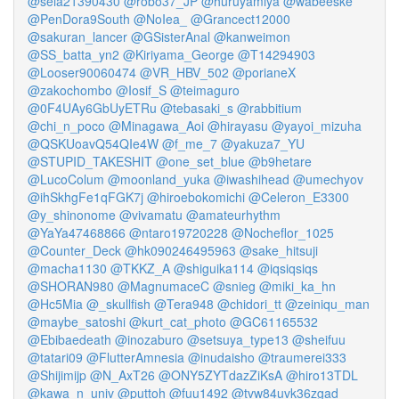
@seia21390430
@robo37_JP
@huruyamiya
@wabeeske
@PenDora9South
@NoIea_
@Grancect12000
@sakuran_lancer
@GSisterAnal
@kanweimon
@SS_batta_yn2
@Kiriyama_George
@T14294903
@Looser90060474
@VR_HBV_502
@porianeX
@zakochombo
@Iosif_S
@teimaguro
@0F4UAy6GbUyETRu
@tebasaki_s
@rabbitium
@chi_n_poco
@Minagawa_Aoi
@hirayasu
@yayoi_mizuha
@QSKUoavQ54QIe4W
@f_me_7
@yakuza7_YU
@STUPID_TAKESHIT
@one_set_blue
@b9hetare
@LucoColum
@moonland_yuka
@iwashihead
@umechyov
@ihSkhgFe1qFGK7j
@hiroebokomichi
@Celeron_E3300
@y_shinonome
@vivamatu
@amateurhythm
@YaYa47468866
@ntaro19720228
@Nocheflor_1025
@Counter_Deck
@hk090246495963
@sake_hitsuji
@macha1130
@TKKZ_A
@shiguika114
@iqsiqsiqs
@SHORAN980
@MagnumaceC
@snieg
@miki_ka_hn
@Hc5Mia
@_skullfish
@Tera948
@chidori_tt
@zeiniqu_man
@maybe_satoshi
@kurt_cat_photo
@GC61165532
@Ebibaedeath
@inozaburo
@setsuya_type13
@sheifuu
@tatari09
@FlutterAmnesia
@inudaisho
@traumerei333
@Shijimijp
@N_AxT26
@ONY5ZYTdazZiKsA
@hiro13TDL
@kawa_n_univ
@puttoh
@fuu1492
@tvw84uvk36zgad