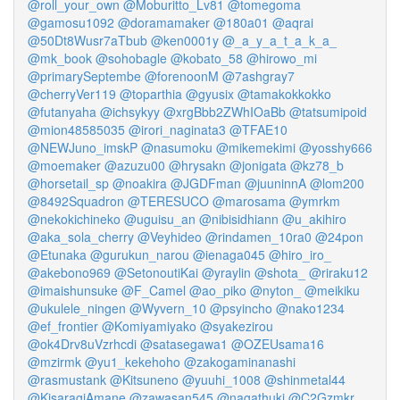
@roll_your_own
@Moburitto_Lv81
@tomegoma
@gamosu1092
@doramamaker
@180a01
@aqrai
@50Dt8Wusr7aTbub
@ken0001y
@_a_y_a_t_a_k_a_
@mk_book
@sohobagle
@kobato_58
@hirowo_mi
@primarySeptembe
@forenoonM
@7ashgray7
@cherryVer119
@toparthia
@gyusix
@tamakokkokko
@futanyaha
@ichsykyy
@xrgBbb2ZWhIOaBb
@tatsumipoid
@mion48585035
@irori_naginata3
@TFAE10
@NEWJuno_imskP
@nasumoku
@mikemekimi
@yosshy666
@moemaker
@azuzu00
@hrysakn
@jonigata
@kz78_b
@horsetail_sp
@noakira
@JGDFman
@juuninnA
@lom200
@8492Squadron
@TERESUCO
@marosama
@ymrkm
@nekokichineko
@uguisu_an
@nibisidhiann
@u_akihiro
@aka_sola_cherry
@Veyhideo
@rindamen_10ra0
@24pon
@Etunaka
@gurukun_narou
@ienaga045
@hiro_iro_
@akebono969
@SetonoutiKai
@yraylin
@shota_
@riraku12
@imaishunsuke
@F_Camel
@ao_piko
@nyton_
@meikiku
@ukulele_ningen
@Wyvern_10
@psyincho
@nako1234
@ef_frontier
@Komiyamiyako
@syakezirou
@ok4Drv8uVzrhcdi
@satasegawa1
@OZEUsama16
@mzirmk
@yu1_kekehoho
@zakogaminanashi
@rasmustank
@Kitsuneno
@yuuhi_1008
@shinmetal44
@KisaragiAmane
@zawasan545
@nagathuki
@C2Gzmkr