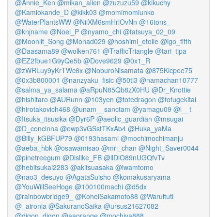
@Annie_Ken
@mikan_alien
@zuzuzu59
@kikuchy
@Kamiokande_D
@kikk03
@momimomiunko
@WaterPlantsWW
@NiiXM6smHrlOvNn
@16tons_
@knjname
@Noel_P
@nyamo_chi
@tatsuya_02_09
@Moonlit_Song
@Monad029
@hoshimi_etoile
@igo_fifth
@Daasama89
@wolken761
@TrafficTriangle
@tari_tipa
@EZ2fbue1G9yQe5b
@Dove9629
@0x1_R
@zWRLuy9yKrTWc6x
@NoburoNisamata
@875Kicpee75
@0x3b800001
@nanzyaku_fisic
@50ti3
@namachan10777
@salma_ya_salama
@aRpuN85Qb8zX0HU
@Dr_Knottie
@hishitaro
@AURunn
@103yen
@totedragon
@totugekitai
@hirotakovich468
@unam__sanctam
@yamagu09
@i__t
@Itsuka_itsusika
@Dyr6P
@aeolic_guardian
@msugai
@D_concinna
@ewp3vGSstTKxAb4
@Huka_yaMa
@Billy_kGBFUP79
@0193hasami
@mochimochimanju
@aeba_hbk
@osawamisao
@mri_chan
@Night_Saver0044
@pinetreegum
@Dislike_FB
@ilDiO89nUGQfvTv
@hebitsukai2283
@akitsuasaka
@iwamtomo
@nao3_desuyo
@AgataSuisho
@komakusaryama
@YouWillSeeHoge
@100100machi
@d5dx
@rainbowbridge9_
@KoheiSakamoto88
@Waruituti
@_aironia
@SakuranoSaika
@ursus21627082
@digon_digon
@aaorange
@mochiya888