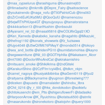
@maa_cypselurus
@arashiguma
@bunasimeji03
@Himadashiz
@mkrnitk
@Depre_Fairy
@saitoscience
@youkainendo
@naga_nofu
@T93PatriotCub
@tms063
@zZrCm6EuKUKa5MU
@QooQulU
@mamenozou
@5ejwRThPHUqe4GT
@syoujyosyuu
@tamatoratama
@4444carbon13
@InariHushim
@onbsoubi
@Ayanami_rei_02
@masa95816
@ieCOLWxQgql21XO
@Ken_Kameda
@akabeko_kanaha
@nagahito
@Mkazuki_
@thefrog1192
@konats_showsets
@fz_fuzisawa
@fujyo4048
@J5wQVM676PiAsyY
@monds0514
@tokoyo
@sea_and_bottle
@shidenPG10
@sumidatomohisa
@kayno
@segawamitune
@Nii_03
@GOTHphilia
@Nakaisann_Alcor
@mt7080
@DoctorWhoAndCat
@akirakamishiro
@mitsuami_smoke
@ShikiArima
@2ndGiteki
@KarakuriShino
@2CzfFfm1cyi4BnL
@tdkm_nkjm
@camel_nagoya
@kusiyakibibinba
@kaGemi0119
@fyui2
@raityama
@Blackymarine
@yugmon
@forestwing777
@diceken
@apuseto
@mamalaider
@shinobu_libra
@Chii_0216
@y_r_t00
@hks_dondokodon
@aoikiefu
@chitokusenchi
@em_Pits
@shigeruflowerFi
@dadasiko
@HarpoonArrow
@K_Ryuichirou
@kotatsu6500
@atmfe
@masarukondo
@sironekotoro
@satojohn
@query1000