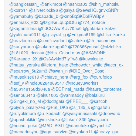
@panglossian_
@ankimopi
@hashiba03
@shin_mahoiku
@koiro14
@silverclock96
@galiya
@2ewsHQJgnvkGNPr
@yamabuky
@babadu_b
@kmbBqSKDbIRWBpV
@enmask_603
@fzigrKeLqLqSQfu
@774_noface
@kagamizima
@hdCQWwtKUv70nu0
@gatarian_katze
@yukimura0311
@g_ayrat_g
@Enigma6169
@shisa_kanko
@crazieorcus
@semiinvariant
@satoko
@th_hasemoyo
@kuuyaruna
@sukerokugp02
@720666yousei
@nizichiko
@181020_dcccaa
@irhs_ColorLotus
@ASASONE_
@Karaage_2X
@Os6AvkloB7tyTw8
@kuwaicake
@natsu_yoruka
@tetora_hako
@chowder_white
@acer_ex
@sparrow_5u2um3
@swan_n
@DIE_Over_Dose
@musekise619
@chiave_nera
@arg_fox
@purufeido
@tief_v
@hide08264869547
@inoueyuworks1
@a56148158d3040a
@EGFinal_mada
@haura_toriotome
@senpuu443
@aki01005
@vanmadoy
@balaluru
@Singeki_no_M
@dod2gaia
@FREE___
@saltcoh
@piyoa_palaryzed
@PSI_DK5
@s_135_s
@ngafufu
@ruiyukimura
@u_kodachi
@kyasyanasasaki
@dnowonb
@upashukikiri
@mzkinoko
@jinken1835
@calycera
@hecho_poke
@MAD_AGI1
@manetoke
@kyochis7
@manarinsyou
@agn_survive
@myoken11
@heavy_gun