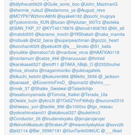
@billythecat0629
@Guile_sonic_boo
@John_MazimanG
@shermie_nuku2
@kedamono_ya
@August_revo
@MCYP97W2hmnA8hN
@syake6192
@pochi_inugoya
@Tyokominnto_KUN
@tucan
@Hy0utan_I00Trz
@soteka
@SIAN_FKP_37
@KYT40178876
@tenu61908783
@6h_a5
@matobi555
@kaname_mochi
@YKShake0
@naka_mamita
@nobusik
@432_bana
@superpeachman
@gozzo_heart
@konchan9029
@peko409
@a___kinoko
@S1_kaita
@ynukkie
@amatoo7zb
@manbow_virus
@HAATKA0118
@nontamum
@catze_666
@maruuuuan
@thrired
@karakasa6527
@etoff11
@TAKA_hBqb_O
@2352touhei
@mos_shosho
@magaminoriko
@yukinagafelix
@kikuchi_keiichi
@kokuren966
@Metto_5656
@_jackson
@parasait_
@EccentricFireD_
@quma32
@shiro___
@nvsk_37
@Shaike_Gwaiwai
@TaiseiIchijo
@tasaburoyamada
@Tomota_Kaikei
@Terada_Uta
@Owata_tuzin
@yknz3i
@7Os5ZYmFi68vjty
@surume2316
@shiwasu_yuri
@tackle_896
@x1000xx
@tgv_reseau
@yokoshimataro01
@akabousi327
@sukehiro3
@Conductor_26
@inudansixyaku
@jarujarujarujar
@AkinohiAkatsuki
@StrakerJP
@heavenlyskyblue
@sovv26
@jet2114
@Bar_55987191
@GunTank0096UC
@___0kad