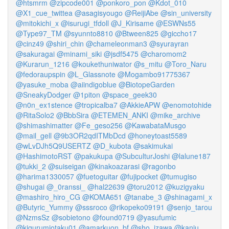
@htsmrm
@zipcode001
@ponkoro_pon
@Kdot_010
@X1_cue_twittea
@asagisyougo
@ReijiAbe
@sin_university
@mitokichi_x
@isurugi_tfdoll
@J_Kirisame
@ESWNs55
@Type97_TM
@syunnto8810
@Btween825
@giccho17
@cinz49
@shiri_chin
@chameleonman3
@syurayran
@sakuragai
@minami_siki
@jsdf5475
@charomom2
@Kurarun_1216
@koukethuniwator
@s_mitu
@Toro_Naru
@fedoraupspin
@L_Glassnote
@Mogambo91775367
@yasuke_moba
@aiindigoblue
@BiotopeGarden
@SneakyDodger
@1piton
@space_geek30
@n0n_ex1stence
@tropicalba7
@AkkieAPW
@enomotohide
@RitaSolo2
@BbbSira
@ETEMEN_ANKI
@mike_archive
@shimashimatter
@Fe_geso256
@KawabataMusgo
@mail_gell
@9b3OR2qdITMbDcd
@honeytoast5589
@wLvDJh5Q9USERTZ
@D_kubota
@sakimukai
@HashimotoRST
@pakukupa
@SubculturJoshi
@lalune187
@tukki_2
@suiseigan
@kinakoazarasi
@ragonbo
@harima1330057
@fuetoguitar
@fujipocket
@tumugiso
@shugai
@_0ranssi_
@hal22639
@toru2012
@kuzigyaku
@mashiro_hiro_CG
@KOMA651
@tanabe_3
@shinagami_x
@Butyric_Yummy
@sssroco
@rikopeko09191
@senjo_tarou
@NzmsSz
@sobietono
@found0719
@yasufumic
@kigurumiotaku01
@amarkuon_bf
@sho_izawa
@kanju