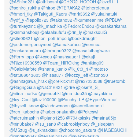
@AShino221
@othiboshi
@CH2O2_HCOOH
@jcvx9111
@sehiro_rukiha
@hiroo
@TERAKA2
@teherefenua
@hmori_tky
@Takiguti_Kaeru
@mrk3692
@yukainatuki
@ydf_y
@apollo723
@takano32
@kumineanime
@PBLW1
@turnkeyzinc
@k_machika
@PedoroEndou
@kusakarikama
@kinmanshouji
@alaalaufufu
@rin_ly
@maxsoulG
@kite00621
@non_poli_impo
@bookdraught
@pedemergencymed
@kamakuracc
@nennpa
@rockaranmaru
@toranpu0322
@masafuihagiwara
@Perry_ppp
@i4cyou
@nashsauer1
@okaji
@Rize16936559
@Team_HIROking
@aniking09
@CalixMafote
@shana_kanio
@k_0t0_ri
@motoso
@tatu86043605
@hisasu77
@kozzy_jeff
@zono30
@ashitagawa_hrak
@joreikick1st
@rex7233588
@truetomb
@RagngGaia
@NaCl16431
@rire
@josefK_S_
@niina_noriko
@gendohki
@ma_dou35
@mayakima
@Icy_Cool
@faz100000
@Ponchy_LP
@HyperWormer
@thyself_know
@windowmoon
@sanreltanmen1
@ren_kabocha
@kabenonakaniiru
@Pokeswi
@ateruimashin
@piano1256
@794ksksks
@maina05jp
@nin3bake7
@su_san8
@cabrooklynboy
@_sleepian
@MSzug
@s_skmakkiiiiii
@chocomo_sakura
@HAGEGUCHI
@gingiro0047
@tegamihiraku
@ayakawasaya