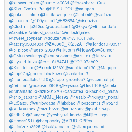
@snowynteriam
@nume_46664
@Exosphere_Gaia
@Sika_Gasira_Pre
@EBISU_DOU
@compon
@poker_mainte
@blndknwldgmkr
@inabe49
@kuriuzu
@hinecure
@100yontori
@H83664
@niseozika
@Clod_ninja250se
@odaraisan1
@36kyo
@Eli_mondora
@akakize
@hiroki_dorastor
@enlostrigales
@sweet_soybean
@douzen88
@WHOJITA80
@azerty95834384
@ZX636C_KX252AH
@allende19730911
@5_pi55o
@aoiro_2020
@nikugtm
@HeavyBowGunner
@GMtakoyakings
@anatonokami
@azu1c1
@Kurox_0
@I_yu_ri_kuzu
@rom18184741
@TORI07ah02
@Kon_Ichiro
@Bluebird226Y
@sumidam0130
@Magepa
@hop07
@ganen_hinakawa
@snakefoot3
@mamedaifuku4126
@crepe_greentea7
@rosenthal_pj
@rei_nari
@nosuke_2609
@keysasa
@HndFit09
@shela_
@runamario
@kazki2012AR
@shibatea
@ikashiokr_pasta
@shio_sabano
@AKML_No192
@16salo
@rikinyan_nonail
@LtSaitou
@yuriloveaga
@hikobae
@jogzoomer
@jyo2nd
@M_Matabey
@nizi_hi228
@a0025302
@paul1984jp
@hdk_2
@3tangen
@yoshiyuki_kondo
@NijiiroLingo
@masss0511
@hanpensky
@AZUR_QBFox
@mimizuku2925
@tsukiyama_m
@silverqueenand