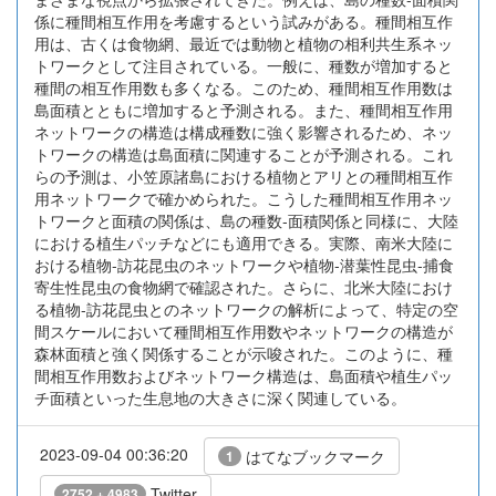
係に種間相互作用を考慮するという試みがある。種間相互作
用は、古くは食物網、最近では動物と植物の相利共生系ネッ
トワークとして注目されている。一般に、種数が増加すると
種間の相互作用数も多くなる。このため、種間相互作用数は
島面積とともに増加すると予測される。また、種間相互作用
ネットワークの構造は構成種数に強く影響されるため、ネッ
トワークの構造は島面積に関連することが予測される。これ
らの予測は、小笠原諸島における植物とアリとの種間相互作
用ネットワークで確かめられた。こうした種間相互作用ネッ
トワークと面積の関係は、島の種数-面積関係と同様に、大陸
における植生パッチなどにも適用できる。実際、南米大陸に
おける植物-訪花昆虫のネットワークや植物-潜葉性昆虫-捕食
寄生性昆虫の食物網で確認された。さらに、北米大陸におけ
る植物-訪花昆虫とのネットワークの解析によって、特定の空
間スケールにおいて種間相互作用数やネットワークの構造が
森林面積と強く関係することが示唆された。このように、種
間相互作用数およびネットワーク構造は、島面積や植生パッ
チ面積といった生息地の大きさに深く関連している。
2023-09-04 00:36:20
はてなブックマーク
1
Twitter
2752 + 4983