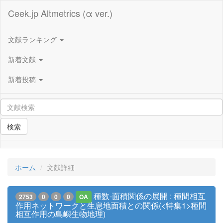
Ceek.jp Altmetrics (α ver.)
文献ランキング
新着文献
新着投稿
検索
ホーム
文献詳細
種数-面積関係の展開 : 種間相互
2753
0
0
0
OA
作用ネットワークと生息地面積との関係(<特集1>種間
相互作用の島嶼生物地理)