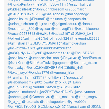
@HondaKenta
@meWvKmrcVcvy1Th
@usagi_kainusi
@Sidespinfreak
@JohnJohnblossom
@9686maron
@SJGgUe6ua24029u
@SasBigboss
@hallhogehoge
@nechiko_m
@PbumaP
@torijun35
@hanpachishiki
@udon_oishiiken
@fujiike17
@galgenlied666
@chiepu
@nezumaru_320
@reysear
@mirayogiff14
@examblueone
@rasan02783643
@EwPp8
@adsa2197
@DMHO_tox1n
@ojiyuri
@zui___taki
@lot_of_laugh324
@nevermind23333
@gin_shari
@IZUMOKYOUMATI
@akaimokarukan
@nekotowakaisita
@8Snu8dSW0xWez4c
@aWQkNy2A7vFyo0B
@Anathema1515
@The_SRASH
@toshikaz55
@umacccccha18on
@Ray4242
@DendPumilio
@fsh1K11c
@SideMusTtuki
@gugepms
@SolLuna_draco
@chayakyu
@o1eC8OhSKvSR8MN
@5656_rin5
@toku_yayoi
@ondas1776
@kemona_hiya
@TamTamTamta2357
@norihito4sr
@nagazaru1
@siebengestirn7
@Xx_owata1215_xX
@_Bash
@shun62129
@Narumi_Satoru
@A6M2B_kure
@otachi_mofumofu
@srZDXEW4r7RAvKC
@cos_yumori
@tohmei_girl
@Gomaeki36
@umi_mokuzu
@1220_sagazu
@_u_k_i
@ruxanate
@ootokageotoko
@yhwe9991
@chFE3lc1Ydq0G10
@kibixxxxx0127
@anas1yam
@D52Nk