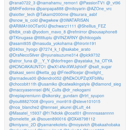
@rana0722_3
@namahamu_remon1
@PassionTV1
@_vt96
@MHFedorea
@panpapa888
@mitoyarin
@AZOne_vrc
@aiotter_tech
@Takami2000me
@tsurara_asbf
@snow_is_cold
@wgwkew
@3WATARISAN
@ARiMA100OTar0U
@schwarz1111
@Shellius_FEZ
@ktbk_crab
@yodom_mavo_8
@refmirror
@sousaphone8
@TKinugasa
@ttititupiu
@VINZARNY
@chiicogals
@asami935
@masuda_yokohama
@hirorin191
@240sx_hyogo
@7274_k_t
@sakabe_arato
@DraNecoSilver
@nyunaisuzume314
@pick9732
@atror_funa
@__Y_Y
@dorfregen
@ayataka_ha_OTYA
@KONOAKAUNTO1
@wX14NnXWUqhlxtF
@salt_sugar
@takasi_semi
@ketta_gg
@FriedRicejar
@nelight_
@armadeus00
@dendro052
@NDkOUPZqtXFbWiu
@chocobit11th
@usamiko
@catwalkingstyle
@diamond_sieg
@maccyasennsei
@N_Cults
@dr_nekogami
@nepiapremiunn
@sikorsky_gundam
@rtrt_syupon
@you88827008
@nyoro_mon919
@steve101015
@noa_blanche2
@tennsei_akurei
@Luft_44
@Masatel_15937
@f17k8ckk
@coatl01
@nnnnsasannnn
@omelette_ak
@souen890016
@DX48798112
@kmiyano_2D
@yamanekotetu
@moyavich
@bakaahobaka