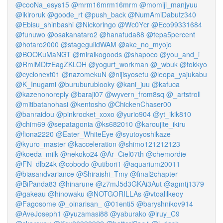
@cooNa_esys15
@mrm16mrm16mrm
@momiji_manjyuu
@ikiroruk
@goode_rt
@push_back
@NumAmiDabutz340
@Ebisu_shinbashi
@Nickoringo
@Wc0Ycr
@Eco99331684
@funuwo
@osakanataro2
@hanafuda88
@tepa5percent
@hotaro2000
@stageguildWAM
@ake_no_myojo
@BOOKuMaNGT
@miraikogoods
@shapoco
@you_and_i
@RmlMDfzEagZKLOH
@yogurt_workman
@_wbuk
@tokkyo
@cyclonext01
@nazomekuN
@nijisyosetu
@leopa_yajukabu
@K_Inugami
@buruburublooky
@kani_juu
@kafuca
@kazenonoreply
@baraji07
@wyvern_from8sq
@_artstroll
@mitibatanohasi
@kentosho
@ChickenChaser00
@banraidou
@pinkrocket_xoxo
@yurio904
@yt_ikik810
@chim69
@sepatagonia
@ks682010
@karoujite_ikiru
@fiona2220
@Eater_WhiteEye
@syutoyoshikaze
@kyuro_master
@kacceleration
@shimo121212123
@koeda_milk
@nekoko24
@Ar_Ciel07th
@chemordie
@FN_dlb24k
@cobodo
@utibori1
@aquarium20011
@biasandvariance
@Shiraishi_Tmy
@final2chapter
@BiPanda83
@hinarune
@z7mJ5d3GKAi3Aut
@agmtj1379
@gakeau
@hinowaku
@NOTGORILLAs
@vtoalilkeoy
@Fagosome
@_oinarisan_
@01enti5
@baryshnikov914
@AveJoseph1
@yuzamasi88
@yaburako
@iruy_C9