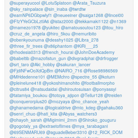
@superayucool
@LotuSplatoon
@Arata_Tsuzura
@sky_rainpalace
@sin_inaba
@twrdtw
@eamNP6DGbpwlyf1
@neueeiner
@saiga1268
@lincei00
@FfzYYeGCbLztIA6
@istaz2000
@tekkamaki1122
@n1369
@mamezo1978
@yukitec
@amatousoutou123
@itou_hiro
@cruz_de_angela
@hiro_5kou
@nemuribito
@obenkyounuma
@desshy1025
@Libra_278
@three_fir_trees
@x86phantom
@KiRi___25
@rhodesia0313
@french_hourai
@JohnDoeAcademy
@babeltib
@mazofistun_gun
@divgradphai
@drfrogger
@srt_taro
@Aki_hobby
@sakuran_lancer
@FjdiNFwOoXdQpBm
@NAIRO_716
@Rose98986569
@MHdedenne101
@MEMchro
@spectre_55
@koturn
@pleinelune418
@yokoshimanohito
@footballmorpho
@citrus84
@natsudaidai
@shiroutosuisan
@ponyassyi
@tatamiya_boukou
@totoya_ajipon
@Tellur128
@treiden
@conquerorplus20
@mozyaya
@no_chance_yeah
@ghanamedama
@logicaldrive
@mio_kdeg
@gahaku360
@senri_chuo
@hati_kita
@Abyss_watchers3
@ohayoh_sarah
@Migimimi_2mm
@Shiroko_gouguru
@gogotaly_ya
@extraetoflimes
@mya_tarabagani
@69SENMARU69
@aguadeBeber3310
@12_RICK_DOM