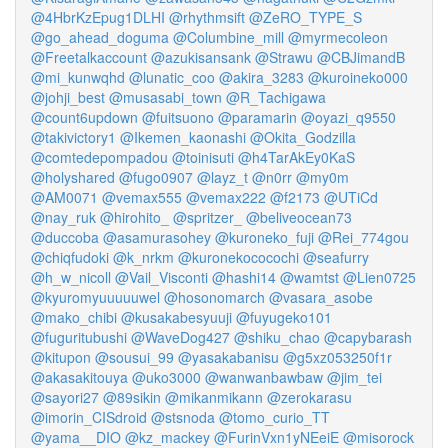
@4HbrKzEpug1DLHI
@rhythmsift
@ZeRO_TYPE_S
@go_ahead_doguma
@Columbine_mill
@myrmecoleon
@Freetalkaccount
@azukisansank
@Strawu
@CBJimandB
@mi_kunwqhd
@lunatic_coo
@akira_3283
@kuroineko000
@johji_best
@musasabi_town
@R_Tachigawa
@count6updown
@fuitsuono
@paramarin
@oyazi_q9550
@takivictory1
@Ikemen_kaonashi
@Okita_Godzilla
@comtedepompadou
@toinisuti
@h4TarAkEy0KaS
@holyshared
@fugo0907
@layz_t
@n0rr
@my0m
@AM0071
@vemax555
@vemax222
@f2173
@UTiCd
@nay_ruk
@hirohito_
@spritzer_
@beliveocean73
@duccoba
@asamurasohey
@kuroneko_fuji
@Rei_774gou
@chiqfudoki
@k_nrkm
@kuronekococochi
@seafurry
@h_w_nicoll
@Vail_Visconti
@hashi14
@wamtst
@Lien0725
@kyuromyuuuuuwel
@hosonomarch
@vasara_asobe
@mako_chibi
@kusakabesyuuji
@fuyugeko101
@fuguritubushi
@WaveDog427
@shiku_chao
@capybarash
@kitupon
@sousui_99
@yasakabanisu
@g5xz053250f1r
@akasakitouya
@uko3000
@wanwanbawbaw
@jim_tei
@sayori27
@89sikin
@mikanmikann
@zerokarasu
@imorin_CISdroid
@stsnoda
@tomo_curio_TT
@yama__DIO
@kz_mackey
@FurinVxn1yNEeiE
@misorock