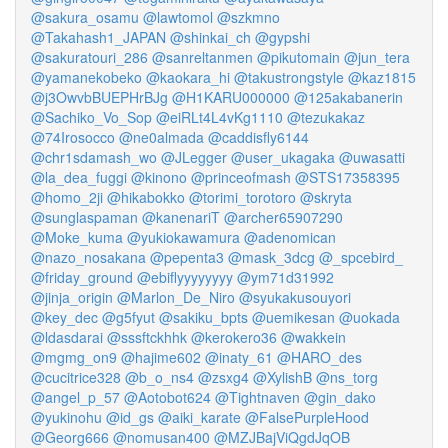
@sakura_osamu
@lawtomol
@szkmno
@Takahash1_JAPAN
@shinkai_ch
@gypshi
@sakuratouri_286
@sanreltanmen
@pikutomain
@jun_tera
@yamanekobeko
@kaokara_hi
@takustrongstyle
@kaz1815
@j3OwvbBUEPHrBJg
@H1KARU000000
@125akabanerin
@Sachiko_Vo_Sop
@eiRLt4L4vKg1110
@tezukakaz
@74Irosocco
@ne0almada
@caddisfly6144
@chr1sdamash_wo
@JLegger
@user_ukagaka
@uwasatti
@la_dea_fuggi
@kinono
@princeofmash
@STS17358395
@homo_2ji
@hikabokko
@torimi_torotoro
@skryta
@sunglaspaman
@kanenariT
@archer65907290
@Moke_kuma
@yukiokawamura
@adenomican
@nazo_nosakana
@pepenta3
@mask_3dcg
@_spcebird_
@friday_ground
@ebiflyyyyyyyy
@ym71d31992
@jinja_origin
@Marlon_De_Niro
@syukakusouyori
@key_dec
@g5fyut
@sakiku_bpts
@uemikesan
@uokada
@ldasdarai
@sssftckhhk
@kerokero36
@wakkein
@mgmg_on9
@hajime602
@inaty_61
@HARO_des
@cucitrice328
@b_o_ns4
@zsxg4
@XylishB
@ns_torg
@angel_p_57
@Aotobot624
@Tightnaven
@gin_dako
@yukinohu
@id_gs
@aiki_karate
@FalsePurpleHood
@Georg666
@nomusan400
@MZJBajViQgdJqOB