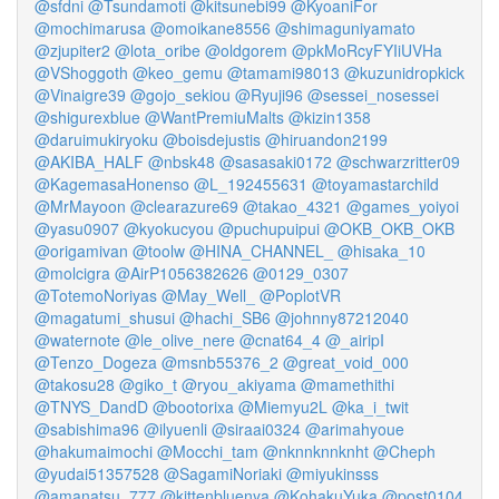
@sfdni
@Tsundamoti
@kitsunebi99
@KyoaniFor
@mochimarusa
@omoikane8556
@shimaguniyamato
@zjupiter2
@lota_oribe
@oldgorem
@pkMoRcyFYIiUVHa
@VShoggoth
@keo_gemu
@tamami98013
@kuzunidropkick
@Vinaigre39
@gojo_sekiou
@Ryuji96
@sessei_nosessei
@shigurexblue
@WantPremiuMalts
@kizin1358
@daruimukiryoku
@boisdejustis
@hiruandon2199
@AKIBA_HALF
@nbsk48
@sasasaki0172
@schwarzritter09
@KagemasaHonenso
@L_192455631
@toyamastarchild
@MrMayoon
@clearazure69
@takao_4321
@games_yoiyoi
@yasu0907
@kyokucyou
@puchupuipui
@OKB_OKB_OKB
@origamivan
@toolw
@HINA_CHANNEL_
@hisaka_10
@molcigra
@AirP1056382626
@0129_0307
@TotemoNoriyas
@May_Well_
@PoplotVR
@magatumi_shusui
@hachi_SB6
@johnny87212040
@waternote
@le_olive_nere
@cnat64_4
@_airipI
@Tenzo_Dogeza
@msnb55376_2
@great_void_000
@takosu28
@giko_t
@ryou_akiyama
@mamethithi
@TNYS_DandD
@bootorixa
@Miemyu2L
@ka_i_twit
@sabishima96
@ilyuenli
@siraai0324
@arimahyoue
@hakumaimochi
@Mocchi_tam
@nknnknnknht
@Cheph
@yudai51357528
@SagamiNoriaki
@miyukinsss
@amanatsu_777
@kittenbluenya
@KohakuYuka
@post0104