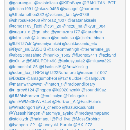
@gouranga_
@soloteitoku
@KiDoSuya
@RAKUTAN_BOT_
@teisha1991
@akaza0455
@yasugei
@harurem
@Ghatanothoa332
@volcano_tan
@w0739
@shirosuke0408
@nora2_t007
@aratanakiseki
@tomo1109_Reffi
@c61_20
@nezu_na
@kyuri_084
@suguru_d
@gn_abe
@yamazaru177
@daradaru_
@intro_ash
@Unanao
@yomakusu
@djseiru_hinan
@924127str
@momiyamichi
@uchidacomic_etc
@Ryoh_inuDAISUKI
@aliceonthethigh
@terrermine_g8
@abe25masahito
@inunko_1582
@fluorite2411
@azk2nd
@x6k_w
@SABUROH496
@kakusyuuta2
@mikawa326
@tomoshibi126
@UsotsukiP
@Arswkissing
@udon_fox_TRPG
@1222Nurunuru
@masamin1007
@B0size
@amagumohebi
@1216Liddell
@sanjou76
@marinwith2wwit1
@hatori_t
@radioandlibrary
@r_grey8124
@hgpea
@kj2020nzmkk
@sound09az
@UMAisForever
@muimuiyo
@Tetsugaku
@enlEWMe3EWvR4c4
@Horizon_A
@EastPolaris
@Winstongori
@YS_chenbo
@kazukikusunoki
@YasashiNingen
@atomiya_ayako
@medayamapanio
@stokkydr
@halmaqui
@Ptd_Ilya
@MossSirohire
@tyanpon1221
@tuneyuki_Furuta
@RX_272