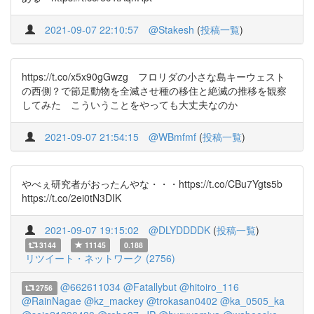
2021-09-07 22:10:57
@Stakesh
(
投稿一覧
)
https://t.co/x5x90gGwzg フロリダの小さな島キーウェスト
の西側？で節足動物を全滅させ種の移住と絶滅の推移を観察
してみた こういうことをやっても大丈夫なのか
2021-09-07 21:54:15
@WBmfmf
(
投稿一覧
)
やべぇ研究者がおったんやな・・・https://t.co/CBu7Ygts5b
https://t.co/2ei0tN3DIK
2021-09-07 19:15:02
@DLYDDDDK
(
投稿一覧
)
3144
11145
0.188
リツイート・ネットワーク (2756)
@662611034
@Fatallybut
@hitoiro_116
2756
@RainNagae
@kz_mackey
@trokasan0402
@ka_0505_ka