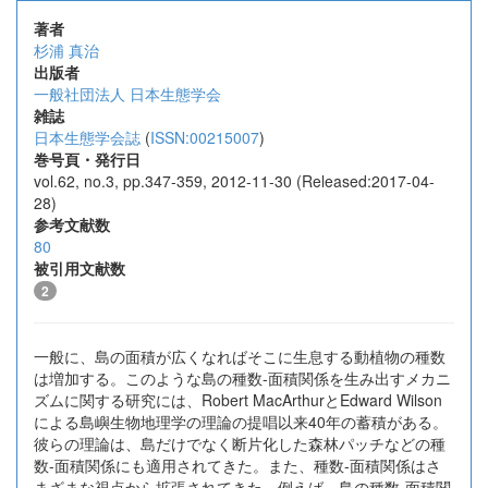
著者
杉浦 真治
出版者
一般社団法人 日本生態学会
雑誌
日本生態学会誌
(
ISSN:00215007
)
巻号頁・発行日
vol.62, no.3, pp.347-359, 2012-11-30 (Released:2017-04-
28)
参考文献数
80
被引用文献数
2
一般に、島の面積が広くなればそこに生息する動植物の種数
は増加する。このような島の種数-面積関係を生み出すメカニ
ズムに関する研究には、Robert MacArthurとEdward Wilson
による島嶼生物地理学の理論の提唱以来40年の蓄積がある。
彼らの理論は、島だけでなく断片化した森林パッチなどの種
数-面積関係にも適用されてきた。また、種数-面積関係はさ
まざまな視点から拡張されてきた。例えば、島の種数-面積関