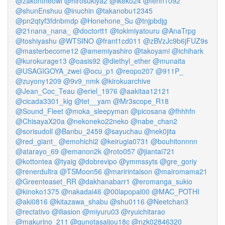
@zakontheowl
@hirosukiya2
@ikeko24
@fenn1092
@shunEnshuu
@inuchin
@takanobu12345
@pn2qtyf3fdnbmdp
@Honehone_Su
@tnjpbdjg
@21nana_nana_
@doctortt1
@tokimiyatouru
@AnaTrpg
@toshiyashu
@WTSINO
@frant1cd011
@zBVzJc9b6jFUZ9s
@masterbecome12
@amemiyashiro
@takoyami
@ichihark
@kurokurage13
@oasis92
@diethyl_ether
@munaita
@USAGIGOYA_zwei
@ocu_p1
@reopo207
@911P_
@zuyony1209
@9v9_nmk
@kirokuarchive
@Jean_Coc_Teau
@eriel_1976
@aakitaa12121
@cicada3301_kig
@tet__yam
@Mr3scope_R18
@Sound_Fleet
@moka_sleepyman
@picosana
@fhhhfn
@ChisayaX20a
@nekoneko22neko
@nabe_chan2
@sorisudoll
@Banbu_2459
@sayuchau
@nek0jita
@red_giant_
@emohichi2
@keirugia0731
@bouhitonnnn
@atarayo_69
@emanon2k
@roto057
@jiantai721
@kottontea
@tyaig
@dobrevipo
@ymmssyts
@gre_goriy
@renerdultra
@TSMoon56
@maririntaison
@mairomama21
@Greenteaset_RR
@dakhanabarr1
@eromanga_sukio
@kinoko1375
@nakadai46
@00lapopal00
@MAC_POTHI
@aki0816
@kitazawa_shabu
@shu0116
@Neetchan3
@rectativo
@iliasion
@miyuru03
@ryuichitarao
@makurino_211
@gunotasaijou18c
@nzk02846320