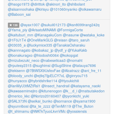
@hsogo1973
@dirittok
@akinori_ito
@shibolant
@alsannoohaka
@kirisyu
@101060nyanko
@oikawamaru
@Baboon_sai
@ayax1007
@sukuii012173
@ksn8099rang242q
139
@Yama_piy
@ArisatoMINAMI
@FormigaCorte
@kaituburi_mm
@KanagakuCom
@nasunw
@wataka_koke
@1F0J1T4
@OneMarkGLG
@reiasn
@taro_saruh
@03035_a
@luckymice335
@TanakiaOsharaku
@kannnagato
@kobakaz_jp
@ydf_y
@YukaKskb
@bonakuragxo
@hiodoshi0064
@kokopgat
@mizubezuki_neco
@nabeseticaa3
@nomaht
@rputesy2315
@sughimsi
@SugiShine
@tatauya7696
@tekisenn
@7BtWSX9UsfexFae
@Alcatrazz
@ani_fre_11
@bloody_unchi
@ej9q7IjpELCY7xL
@ginryou715
@hunyacco
@hybridshrike114
@Hyoukichiii
@IanMyU3tMZtRsl1
@insect_handrail
@katayama_naoki
@kawasemimejiro
@kitunenogon
@k__d_i
@matsutakedon
@merico_kkc
@Norizo20160407
@pyonkichi_yuki
@SAL373N
@seikai_bunko
@sornance
@syama1900
@syunnibosi
@ta_te_zzzz
@TenMi119
@The_Buton
@t_shimamu
@WATkTyuoLkvnVMc
@yossiensis