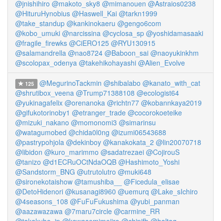
@jnishihiro
@makoto_sky8
@mimanouen
@Astraios0238
@HituruHynobius
@Haswell_Kai
@tarkn1999
@take_standup
@kankinokaeru
@gengo6com
@kobo_umuki
@narcissina
@cyclosa_sp
@yoshidamasaaki
@fragile_firewks
@CiERO125
@RYU130915
@salamandrella
@nao8724
@Baboon_sai
@naoyukinkhm
@scolopax_odenya
@takehikohayashi
@Alien_Evolve
@MegurinoTackmin
@shibalabo
@kanato_with_cat
125
@shrutibox_veena
@Trump71388108
@ecologist64
@yukinagafelix
@orenanoka
@richtn77
@kobannkaya2019
@gifukotorinoby1
@etranger_trade
@cocorokoeteike
@mizuki_nakano
@momonomi3
@simarinsu
@watagumobed
@chida0l0ng
@izumi06543688
@pastrypohjola
@dekinboy
@kanakokata_2
@lin20070718
@libidon
@kuro_marimmo
@sadatrezaei
@CojirouS
@tanizo
@d1ECRuOCtNdaOQB
@Hashimoto_Yoshi
@Sandstorm_BNG
@utrutolutro
@muki648
@sironekotaishow
@tamushiba__
@Ficedula_elisae
@DetoHidenori
@kusanagi8960
@uemurq
@Lake_sIchiro
@4seasons_108
@FuFuFukushima
@yubi_panman
@aazawazawa
@7maru7circle
@carmine_RR