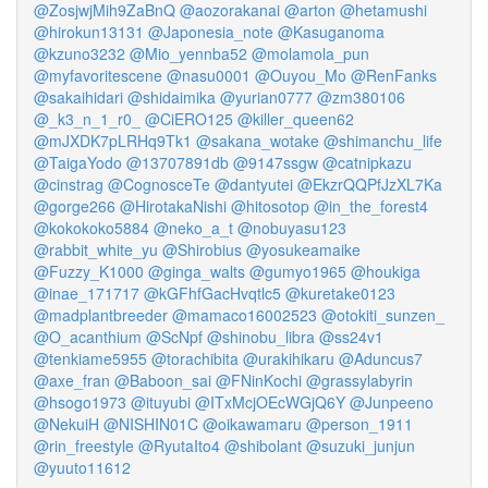
@ZosjwjMih9ZaBnQ
@aozorakanai
@arton
@hetamushi
@hirokun13131
@Japonesia_note
@Kasuganoma
@kzuno3232
@Mio_yennba52
@molamola_pun
@myfavoritescene
@nasu0001
@Ouyou_Mo
@RenFanks
@sakaihidari
@shidaimika
@yurian0777
@zm380106
@_k3_n_1_r0_
@CiERO125
@killer_queen62
@mJXDK7pLRHq9Tk1
@sakana_wotake
@shimanchu_life
@TaigaYodo
@13707891db
@9147ssgw
@catnipkazu
@cinstrag
@CognosceTe
@dantyutei
@EkzrQQPfJzXL7Ka
@gorge266
@HirotakaNishi
@hitosotop
@in_the_forest4
@kokokoko5884
@neko_a_t
@nobuyasu123
@rabbit_white_yu
@Shirobius
@yosukeamaike
@Fuzzy_K1000
@ginga_walts
@gumyo1965
@houkiga
@inae_171717
@kGFhfGacHvqtlc5
@kuretake0123
@madplantbreeder
@mamaco16002523
@otokiti_sunzen_
@O_acanthium
@ScNpf
@shinobu_libra
@ss24v1
@tenkiame5955
@torachibita
@urakihikaru
@Aduncus7
@axe_fran
@Baboon_sai
@FNinKochi
@grassylabyrin
@hsogo1973
@ituyubi
@ITxMcjOEcWGjQ6Y
@Junpeeno
@NekuiH
@NISHIN01C
@oikawamaru
@person_1911
@rin_freestyle
@RyutaIto4
@shibolant
@suzuki_junjun
@yuuto11612