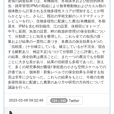
産省の調査結果では、有機栽培、冬期湛水および総合的病害
虫・雑草管理(IPM)の取組により無脊椎動物およびカエル類の
個体数から計算される生物多様性スコアが増加することが明
らかとなった。さらに、既往の学術文献のシステマティック
レビューを行い、生物多様性に配慮した農法(有機栽培、冬期
湛水、IPMを含む特別栽培、江の設置、休耕田ビオトープ、
中干し延期、魚道の設置、畔の粗放的管理)の保全効果につい
て、分類群ごとに知見を整理した。これら全ての知見の質・
量および結果の一貫性に基づき、各農法の保全効果を4つの
「信頼度」(十分確立している、確立しているが不完全、競合
する解釈あり、検証不足)をつけて分類群ごとに評価した。そ
の結果、保全効果は農法ごとに、また一つの農法でも分類群
ごとに大きな差があり、結果の信頼度も多様であった。加え
て、多くの研究事例が圃場1筆程度の小さな空間スケールでの
評価であり、個体群・群集レベルでの保全効果を示唆する知
見は非常に少なかった。これらの結果をもとに、今後の生物
多様性保全に配慮した農業のあり方や研究の方向性について
議論を行った。
2023-03-08 09:22:49
Twitter
124 + 345