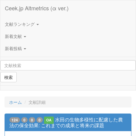
Ceek.jp Altmetrics (α ver.)
文献ランキング
新着文献
新着投稿
検索
ホーム
文献詳細
水田の生物多様性に配慮した農
124
0
0
0
OA
法の保全効果: これまでの成果と将来の課題