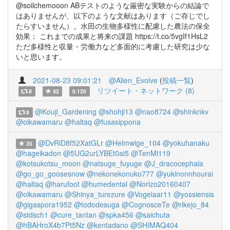
@soilchemooon ABテストのような厳密な実験からの結論で
はありませんが、以下のような文献はあります（ご存じでし
たらすいません）。水田の生物多様性に配慮した農法の保全
効果： これまでの成果と将来の課題 https://t.co/5vgIf1HsL2
ただ多様性と収量・労働力など多面的に考慮した研究は少な
いと思います。
2021-08-23 09:01:21
@Alien_Evolve
(
投稿一覧
)
リツイート・ネットワーク (8)
8
42
0.120
@Kouji_Gardening
@shohji13
@nao8724
@shinknkv
8
@oikawamaru
@haltaq
@fusasippona
@DvRiD8f52XatGLr
@Helmwige_104
@yokuhanaku
35
@hageikadon
@5UG2urLYBEt0ai5
@TenMi119
@kotsukotsu_moon
@natsuge_fuyuge
@J_dracocephala
@go_go_goosesnow
@nekonekonuko777
@yukinonnhourai
@haltaq
@harufoot
@humedental
@Norizo20160407
@oikawamaru
@Shinya_turezure
@Vogelaar11
@yossiensis
@gigaspora1952
@tododesuga
@CognosceTe
@rikejo_84
@stdsch1
@cure_tantan
@spka456
@saichuta
@hBAHroX4b7Pt5Nz
@kentadano
@SHIMAQ404