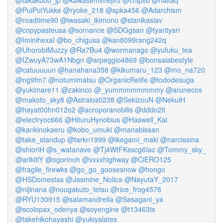
@takakubo_jp
@kawasemimejiro
@chipifb
@haltaq
@PuiPuiYukke
@ryoke_218
@spka456
@Adarchism
@roadtime90
@iwasaki_ikimono
@stanikaslav
@copypasteusa
@sornance
@SDGgsan
@tyarityari
@IminihexaI
@bo_chigusa
@ksn8099rang242q
@UhorobiMuzzy
@Ra7Bu4
@wormanago
@yufuku_tea
@IZwuyA73wA1Nbgn
@arpeggio4869
@bonsaiabestyle
@catuuuuun
@hanahana358
@kikumaru_123
@mo_na720
@ng9fm7
@notumimatsu
@OrganicRelife
@tododesuga
@yukimare11
@zakinco
@_yummmmmmmmy
@arunecos
@makoto_sky8
@Astraios0238
@SekizouN
@NekuiH
@hayat00hn012o2
@acroporanobilis
@dddo2it
@electryoc666
@HituruHynobius
@Haswell_Kai
@kankinokaeru
@kobo_umuki
@manabissan
@take_standup
@tarkn1999
@ikegami_maki
@narcissina
@shioriH
@s_watanave
@Tj4WtFKsscg6Iac
@Tommy_sky_
@arikitiY
@ogorinoh
@xxxxhighway
@CiERO125
@fragile_firewks
@go_go_goosesnow
@hongo
@HSDomestas
@Jasmine_Nolica
@NayutaY_2017
@nijinana
@nougakuto_tetsu
@rice_frog4578
@RYU130915
@salamandrella
@Sasagani_ya
@scolopax_odenya
@soyengine
@t13463ts
@takehikohayashi
@yukiyalates