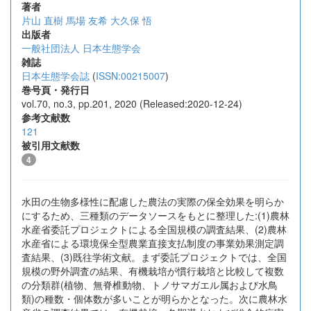
著者
片山 直樹
馬場 友希
大久保 悟
出版者
一般社団法人 日本生態学会
雑誌
日本生態学会誌
(
ISSN:00215007
)
巻号頁・発行日
vol.70, no.3, pp.201, 2020 (Released:2020-12-24)
参考文献数
121
被引用文献数
4
水田の生物多様性に配慮した農法の実際の保全効果を明らか
にするため、三種類のデータソースをもとに整理した:(1)農林
水産省委託プロジェクトによる全国規模の調査結果、(2)農林
水産省による環境保全型農業直接支払制度の事業効果測定調
査結果、(3)既往学術文献。まず委託プロジェクトでは、全国
規模の野外調査の結果、有機栽培が慣行栽培と比較して複数
の分類群(植物、無脊椎動物、トノサマガエル属および水鳥
類)の種数・個体数が多いことが明らかとなった。次に農林水