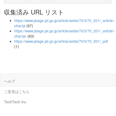
収集済み URL リスト
https://www.jstage.jst.go.jp/article/seitai/70/3/70_201/_article/-
char/ja
(67)
https://www.jstage.jst.go.jp/article/seitai/70/3/70_201/_article/-
char/ja/
(63)
https://www.jstage.jst.go.jp/article/seitai/70/3/70_201/_pdf
(1)
ヘルプ
ご意見はこちら
TechTech Inc.