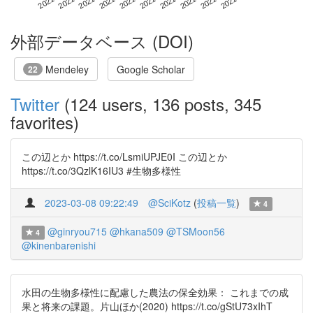
外部データベース (DOI)
Mendeley
Google Scholar
22
Twitter
(124 users, 136 posts, 345
favorites)
この辺とか https://t.co/LsmiUPJE0I この辺とか
https://t.co/3QzlK16IU3 #生物多様性
2023-03-08 09:22:49
@SciKotz
(
投稿一覧
)
4
@ginryou715
@hkana509
@TSMoon56
4
@kinenbarenishi
水田の生物多様性に配慮した農法の保全効果： これまでの成
果と将来の課題。片山ほか(2020) https://t.co/gStU73xIhT