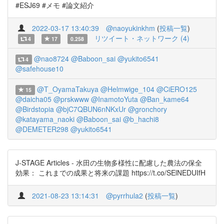
#ESJ69 #メモ #論文紹介
2022-03-17 13:40:39
@naoyukinkhm
(
投稿一覧
)
リツイート・ネットワーク (4)
4
17
0.258
@nao8724
@Baboon_sai
@yukito6541
4
@safehouse10
@T_OyamaTakuya
@Helmwige_104
@CiERO125
15
@daicha05
@prskwww
@InamotoYuta
@Ban_kame64
@Birdstopia
@bjC7QBUN6nNKxUr
@gronchory
@katayama_naoki
@Baboon_sai
@b_hachi8
@DEMETER298
@yukito6541
J-STAGE Articles - 水田の生物多様性に配慮した農法の保全
効果： これまでの成果と将来の課題 https://t.co/SElNEDUIfH
2021-08-23 13:14:31
@pyrrhula2
(
投稿一覧
)