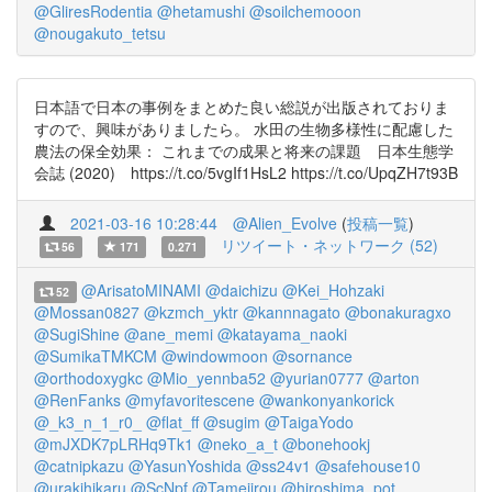
@GliresRodentia
@hetamushi
@soilchemooon
@nougakuto_tetsu
日本語で日本の事例をまとめた良い総説が出版されておりま
すので、興味がありましたら。 水田の生物多様性に配慮した
農法の保全効果： これまでの成果と将来の課題 日本生態学
会誌 (2020) https://t.co/5vgIf1HsL2 https://t.co/UpqZH7t93B
2021-03-16 10:28:44
@Alien_Evolve
(
投稿一覧
)
リツイート・ネットワーク (52)
56
171
0.271
@ArisatoMINAMI
@daichizu
@Kei_Hohzaki
52
@Mossan0827
@kzmch_yktr
@kannnagato
@bonakuragxo
@SugiShine
@ane_memi
@katayama_naoki
@SumikaTMKCM
@windowmoon
@sornance
@orthodoxygkc
@Mio_yennba52
@yurian0777
@arton
@RenFanks
@myfavoritescene
@wankonyankorick
@_k3_n_1_r0_
@flat_ff
@sugim
@TaigaYodo
@mJXDK7pLRHq9Tk1
@neko_a_t
@bonehookj
@catnipkazu
@YasunYoshida
@ss24v1
@safehouse10
@urakihikaru
@ScNpf
@Tamejirou
@hiroshima_pot