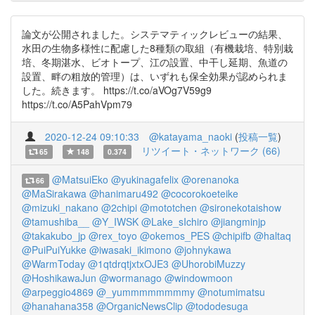
論文が公開されました。システマティックレビューの結果、
水田の生物多様性に配慮した8種類の取組（有機栽培、特別栽
培、冬期湛水、ビオトープ、江の設置、中干し延期、魚道の
設置、畔の粗放的管理）は、いずれも保全効果が認められま
した。続きます。 https://t.co/aVOg7V59g9
https://t.co/A5PahVpm79
2020-12-24 09:10:33
@katayama_naoki
(
投稿一覧
)
リツイート・ネットワーク (66)
65
148
0.374
@MatsuiEko
@yukinagafelix
@orenanoka
66
@MaSirakawa
@hanimaru492
@cocorokoeteike
@mizuki_nakano
@2chipi
@mototchen
@sironekotaishow
@tamushiba__
@Y_IWSK
@Lake_sIchiro
@jiangminjp
@takakubo_jp
@rex_toyo
@okemos_PES
@chipifb
@haltaq
@PuiPuiYukke
@iwasaki_ikimono
@johnykawa
@WarmToday
@1qtdrqtjxtxOJE3
@UhorobiMuzzy
@HoshikawaJun
@wormanago
@windowmoon
@arpeggio4869
@_yummmmmmmmy
@notumimatsu
@hanahana358
@OrganicNewsClip
@tododesuga