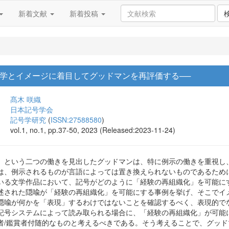
新着文献
新着投稿
文学とイメージに着目してグッドマンを再評価する──
髙木 咲織
日本記号学会
記号学研究
(
ISSN:27588580
)
vol.1, no.1, pp.37-50, 2023 (Released:2023-11-24)
」という二つの働きを見出したグッドマンは、特に例示の働きを重視し
は、例示されるものが言語によっては置き換えられないものであるため
いる文学作品において、記号がどのように「経験の再組織化」を可能に
述された隠喩が「経験の再組織化」を可能にする事例を挙げ、そこでイ
隠喩が何かを「表現」するわけではないことを確認するべく、表現的で
記号システムによって読み取られる場合に、「経験の再組織化」が可能
者/鑑賞者付随的なものと考えるべきである。そう考えることで、グッ