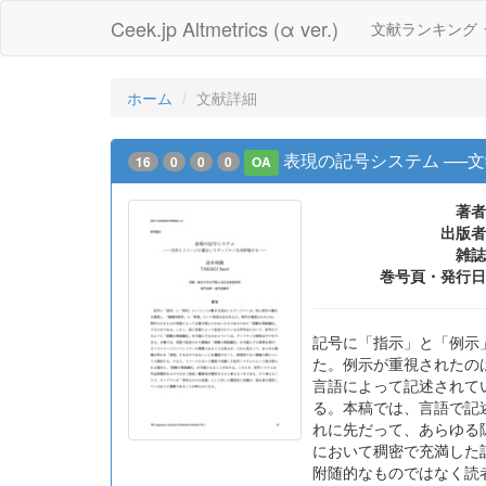
Ceek.jp Altmetrics (α ver.)
文献ランキング
ホーム
文献詳細
表現の記号システム ──
16
0
0
0
OA
著者
出版者
雑誌
巻号頁・発行日
記号に「指示」と「例示
た。例示が重視されたの
言語によって記述されて
る。本稿では、言語で記
れに先だって、あらゆる
において稠密で充満した
附随的なものではなく読