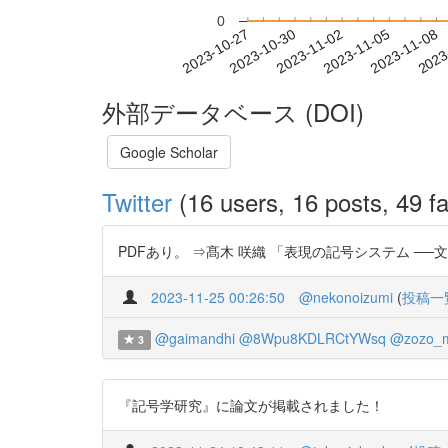
0
2023-11-02
2023-11-05
2023-11-08
2023
2023-10-27
2023-10-30
外部データベース (DOI)
Google Scholar
Twitter
(16 users, 16 posts, 49 fa
PDFあり。 ⇒髙木 咲織 「表現の記号システム ──文学とイ
2023-11-25 00:26:50
@nekonoizumi
(
投稿一
@gaimandhi
@8Wpu8KDLRCtYWsq
@zozo_m
3
『記号学研究』に論文が掲載されました！