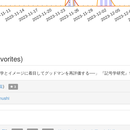
*
*
2023-12-02
2023-12-05
2023-12
-11-11
2
2023-11-14
2023-11-17
2023-11-20
2023-11-23
2023-11-26
2023-11-29
vorites)
メージに着目してグッドマンを再評価する──」 『記号学研究』1巻1号 (2023) 
覧
)
3
ushi