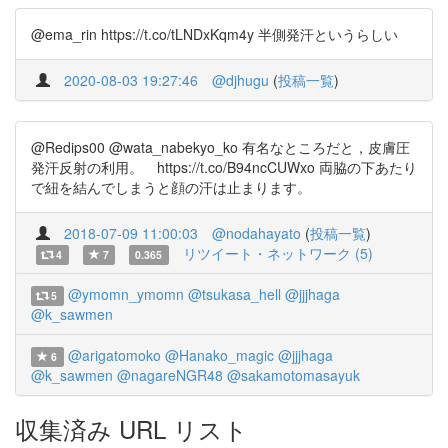
@ema_rin https://t.co/tLNDxKqm4y 半側発汗というらしい
2020-08-03 19:27:46
@djhugu
(
投稿一覧
)
@Redips00 @wata_nabekyo_ko 有名なところだと，皮膚圧
発汗反射の利用。 https://t.co/B94ncCUWxo 両脇の下あたり
で紐を結んでしまうと顔の汗は止まります。
2018-07-09 11:00:03
@nodahayato
(
投稿一覧
)
リツイート・ネットワーク (5)
4
7
0.365
@ymomn_ymomn
@tsukasa_hell
@jjjhaga
5
@k_sawmen
@arigatomoko
@Hanako_magic
@jjjhaga
6
@k_sawmen
@nagareNGR48
@sakamotomasayuk
収集済み URL リスト