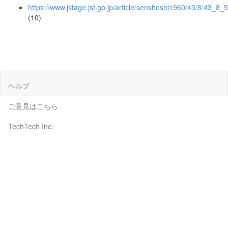
https://www.jstage.jst.go.jp/article/senshoshi1960/43/8/43_8_
(10)
ヘルプ
ご意見はこちら
TechTech Inc.