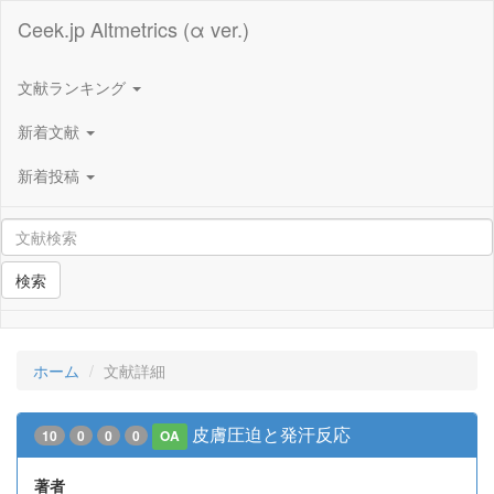
Ceek.jp Altmetrics (α ver.)
文献ランキング
新着文献
新着投稿
検索
ホーム
文献詳細
皮膚圧迫と発汗反応
10
0
0
0
OA
著者