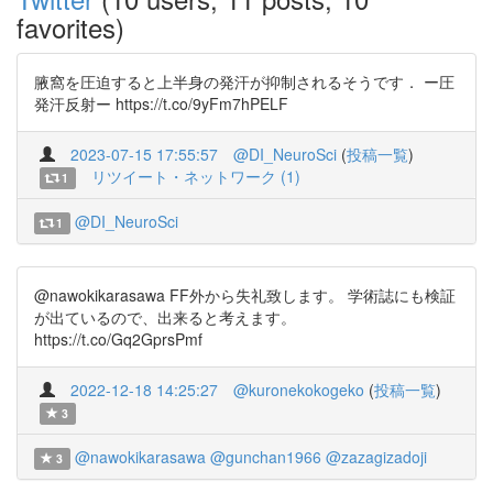
favorites)
腋窩を圧迫すると上半身の発汗が抑制されるそうです． ー圧
発汗反射ー https://t.co/9yFm7hPELF
2023-07-15 17:55:57
@DI_NeuroSci
(
投稿一覧
)
リツイート・ネットワーク (1)
1
@DI_NeuroSci
1
@nawokikarasawa FF外から失礼致します。 学術誌にも検証
が出ているので、出来ると考えます。
https://t.co/Gq2GprsPmf
2022-12-18 14:25:27
@kuronekokogeko
(
投稿一覧
)
3
@nawokikarasawa
@gunchan1966
@zazagizadoji
3