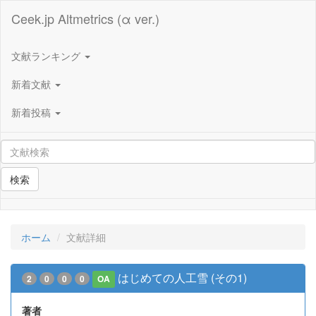
Ceek.jp Altmetrics (α ver.)
文献ランキング
新着文献
新着投稿
検索
ホーム
文献詳細
はじめての人工雪 (その1)
2
0
0
0
OA
著者