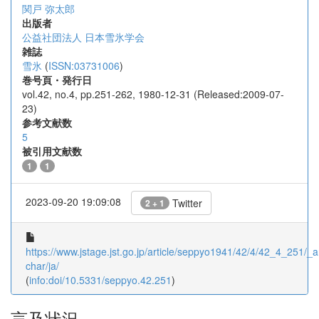
関戸 弥太郎
出版者
公益社団法人 日本雪氷学会
雑誌
雪氷
(
ISSN:03731006
)
巻号頁・発行日
vol.42, no.4, pp.251-262, 1980-12-31 (Released:2009-07-
23)
参考文献数
5
被引用文献数
1
1
2023-09-20 19:09:08
Twitter
2 + 1
https://www.jstage.jst.go.jp/article/seppyo1941/42/4/42_4_251/_ar
char/ja/
(
info:doi/10.5331/seppyo.42.251
)
言及状況