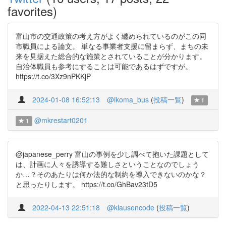
favorites)
富山市の交通政策の考え方がよく纏められているのがこの同
市職員による論文。 単なる事業者支援に留まらず、まちの未
来を見据えた総合的な施策とされていることが分かります。
自治体職員も参考にすることは可能であるはずですが。
https://t.co/3Xz9nPKKjP
2024-01-08 16:52:13
@ikoma_bus
(
投稿一覧
)
1
@mkrestart0201
1
@japanese_perry 富山の事例を少し調べて抱いた課題として
は、計画に人々を誘導する難しさということなのでしょう
か…？そのあたりは何か法的な制約を導入できないのかな？
と思ったりします。 https://t.co/GhBav23tD5
2022-04-13 22:51:18
@klausencode
(
投稿一覧
)