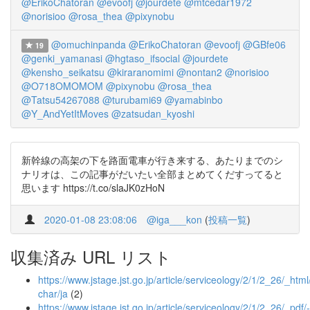
@ErikoChatoran
@evoofj
@jourdete
@mtcedar1972
@norisioo
@rosa_thea
@pixynobu
@omuchinpanda
@ErikoChatoran
@evoofj
@GBfe06
19
@genki_yamanasi
@hgtaso_ifsocial
@jourdete
@kensho_seikatsu
@kiraranomimi
@nontan2
@norisioo
@O718OMOMOM
@pixynobu
@rosa_thea
@Tatsu54267088
@turubami69
@yamabinbo
@Y_AndYetItMoves
@zatsudan_kyoshi
新幹線の高架の下を路面電車が行き来する、あたりまでのシ
ナリオは、この記事がだいたい全部まとめてくだすってると
思います https://t.co/slaJK0zHoN
2020-01-08 23:08:06
@iga___kon
(
投稿一覧
)
収集済み URL リスト
https://www.jstage.jst.go.jp/article/serviceology/2/1/2_26/_html
char/ja
(2)
https://www.jstage.jst.go.jp/article/serviceology/2/1/2_26/_pdf/-