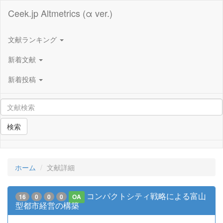
Ceek.jp Altmetrics (α ver.)
文献ランキング
新着文献
新着投稿
検索
ホーム
文献詳細
コンパクトシティ戦略による富山
16
0
0
0
OA
型都市経営の構築