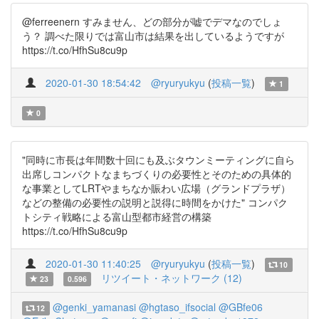
@ferreenern すみません、どの部分が嘘でデマなのでしょ
う？ 調べた限りでは富山市は結果を出しているようですが
https://t.co/HfhSu8cu9p
2020-01-30 18:54:42
@ryuryukyu
(
投稿一覧
)
1
0
"同時に市長は年間数十回にも及ぶタウンミーティングに自ら
出席しコンパクトなまちづくりの必要性とそのための具体的
な事業としてLRTやまちなか賑わい広場（グランドプラザ）
などの整備の必要性の説明と説得に時間をかけた" コンパク
トシティ戦略による富山型都市経営の構築
https://t.co/HfhSu8cu9p
2020-01-30 11:40:25
@ryuryukyu
(
投稿一覧
)
10
リツイート・ネットワーク (12)
23
0.596
@genki_yamanasi
@hgtaso_ifsocial
@GBfe06
12