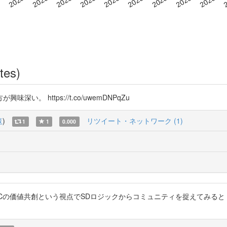
tes)
。 https://t.co/uwemDNPqZu
覧
)
リツイート・ネットワーク (1)
1
1
0.000
B内Cの価値共創という視点でSDロジックからコミュニティを捉えてみると po