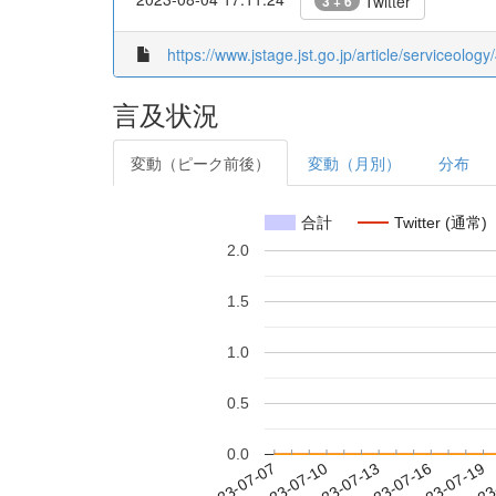
Twitter
3 + 6
https://www.jstage.jst.go.jp/article/serviceology/
言及状況
変動（ピーク前後）
変動（月別）
分布
合計
Twitter (通常)
2.0
1.5
1.0
0.5
0.0
2023-07-13
2023-07-16
2023-07-19
2023
2023-07-07
2023-07-10