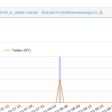
4/3/4_2/_article/-char/ja/
(
info:doi/10.24464/serviceology.4.3_2
)
Twitter (RT)
2023-08-12
2023-08-15
2023-08
-07-22
2
2023-07-25
2023-07-28
2023-07-31
2023-08-03
2023-08-06
2023-08-09