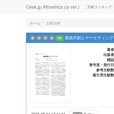
Ceek.jp Altmetrics (α ver.)
文献ランキング
ホーム
文献詳細
価値共創とマーケティング
3
0
0
0
OA
著者
出版者
雑誌
巻号頁・発行日
参考文献数
被引用文献数
2023-08-04 17:11:24