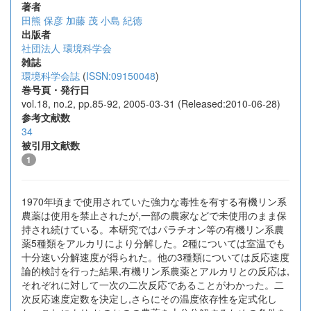
著者
田熊 保彦
加藤 茂
小島 紀徳
出版者
社団法人 環境科学会
雑誌
環境科学会誌
(
ISSN:09150048
)
巻号頁・発行日
vol.18, no.2, pp.85-92, 2005-03-31 (Released:2010-06-28)
参考文献数
34
被引用文献数
1
1970年頃まで使用されていた強力な毒性を有する有機リン系
農薬は使用を禁止されたが,一部の農家などで未使用のまま保
持され続けている。本研究ではパラチオン等の有機リン系農
薬5種類をアルカリにより分解した。2種については室温でも
十分速い分解速度が得られた。他の3種類については反応速度
論的検討を行った結果,有機リン系農薬とアルカリとの反応は,
それぞれに対して一次の二次反応であることがわかった。二
次反応速度定数を決定し,さらにその温度依存性を定式化し