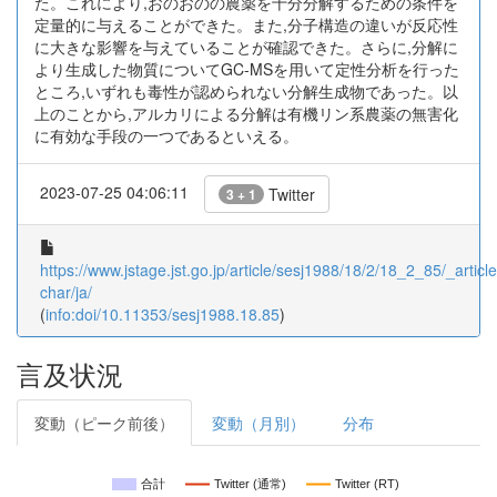
た。これにより,おのおのの農薬を十分分解するための条件を
定量的に与えることができた。また,分子構造の違いが反応性
に大きな影響を与えていることが確認できた。さらに,分解に
より生成した物質についてGC-MSを用いて定性分析を行った
ところ,いずれも毒性が認められない分解生成物であった。以
上のことから,アルカリによる分解は有機リン系農薬の無害化
に有効な手段の一つであるといえる。
2023-07-25 04:06:11
Twitter
3 + 1
https://www.jstage.jst.go.jp/article/sesj1988/18/2/18_2_85/_article
char/ja/
(
info:doi/10.11353/sesj1988.18.85
)
言及状況
変動（ピーク前後）
変動（月別）
分布
合計
Twitter (通常)
Twitter (RT)