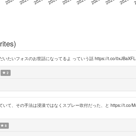
rites)
ォスのお世話になってるよ っていう話 https://t.co/0xJBaXFL
2
法は浸漬ではなくスプレー吹付だった、と https://t.co/MnyiwywxMx 
8