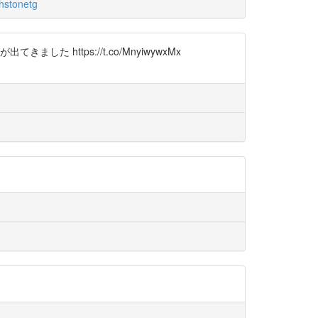
stonetg
 https://t.co/MnyiwywxMx