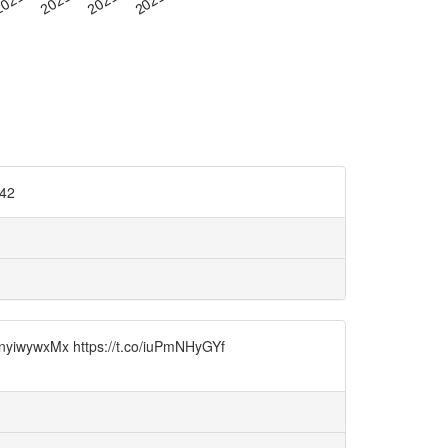
42
https://t.co/iuPmNHyGYf