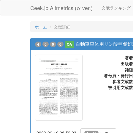
Ceek.jp Altmetrics (α ver.)
文献ランキング
ホーム
文献詳細
自動車車体用リン酸亜鉛処
4
0
0
0
OA
著者
出版者
雑誌
巻号頁・発行日
参考文献数
被引用文献数
2023-06-10 08:52:23