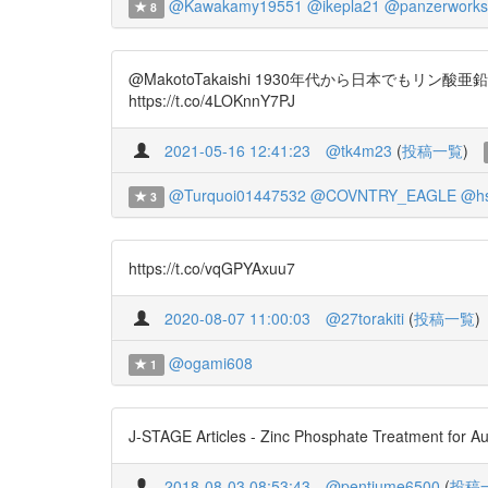
@Kawakamy19551
@ikepla21
@panzerworks
8
@MakotoTakaishi 1930年代から日本でもリン
https://t.co/4LOKnnY7PJ
2021-05-16 12:41:23
@tk4m23
(
投稿一覧
)
@Turquoi01447532
@COVNTRY_EAGLE
@hs
3
https://t.co/vqGPYAxuu7
2020-08-07 11:00:03
@27torakiti
(
投稿一覧
)
@ogami608
1
J-STAGE Articles - Zinc Phosphate Treatment for A
2018-08-03 08:53:43
@pentiume6500
(
投稿