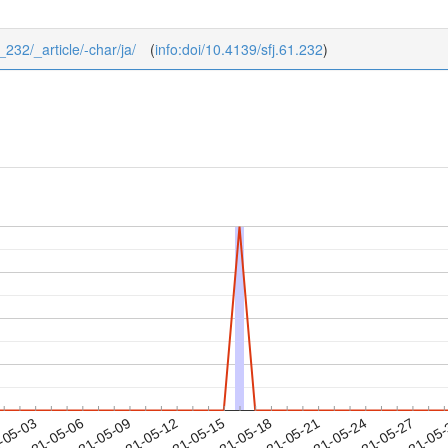
_232/_article/-char/ja/
(
info:doi/10.4139/sfj.61.232
)
2021-05-24
2021-05-27
2021-05
-05-03
2
2021-05-06
2021-05-09
2021-05-12
2021-05-15
2021-05-18
2021-05-21