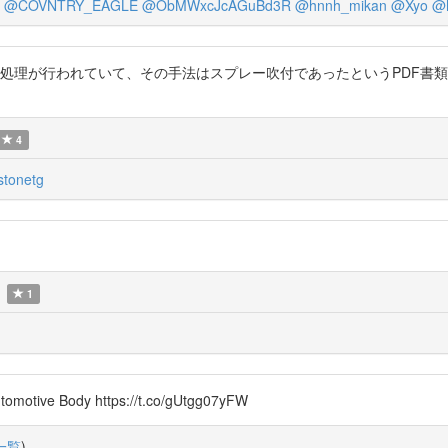
@COVNTRY_EAGLE
@ObMWxcJcAGuBd3R
@hnnh_mikan
@Xyo
@h
酸亜鉛処理が行われていて、その手法はスプレー吹付であったというPDF書類が出てきました
4
tonetg
1
utomotive Body https://t.co/gUtgg07yFW
一覧
)