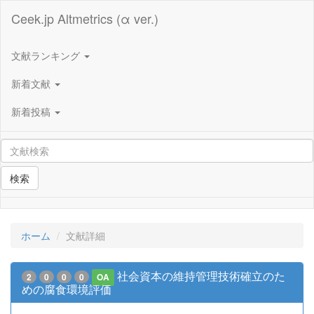
Ceek.jp Altmetrics (α ver.)
文献ランキング
新着文献
新着投稿
検索
ホーム
文献詳細
社会資本の維持管理技術確立のた
2
0
0
0
OA
めの腐食環境評価